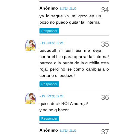
Anónimo
3/3/12, 19:25
ya lo saque -n. mi gozo en un
pozo no puedo quitar la linterna
Responder
- n
3/3/12, 19:25
uuuuuuf! ni aun asi me deja
cortar el hilo para agarrar la linterna!
parece q la punta de la cuchilla esta
roja, pero no se como cambiarla o
cortarle el pedazo!
Responder
- n
3/3/12, 19:26
quise decir ROTA no roja!
y no se q hacer.
Responder
Anónimo
3/3/12, 19:26