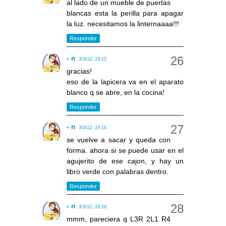
al lado de un mueble de puertas
blancas esta la perilla para apagar
la luz. necesitamos la linternaaaa!!!
Responder
- n
3/3/12, 19:15
gracias!
eso de la lapicera va en el aparato
blanco q se abre, en la cocina!
Responder
- n
3/3/12, 19:16
se vuelve a sacar y queda con
forma. ahora si se puede usar en el
agujerito de ese cajon, y hay un
libro verde con palabras dentro.
Responder
- n
3/3/12, 19:18
mmm, pareciera q L3R 2L1 R4