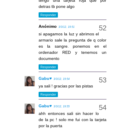
tengo una tarjeta roja que por
detras tb pone algo
Responder
Anónimo
3/3/12, 19:51
si apagamos la luz y abrimos el
armario sale la pregunta de q color
es la sangre. ponemos en el
ordenador RED y tenemos un
documento
Responder
Gabu♥
3/3/12, 19:54
ya sali ! gracias por las pistas
Responder
Gabu♥
3/3/12, 19:55
ahh entonces sali sin hacer lo
de la pc ! solo me fui con la tarjeta
por la puerta