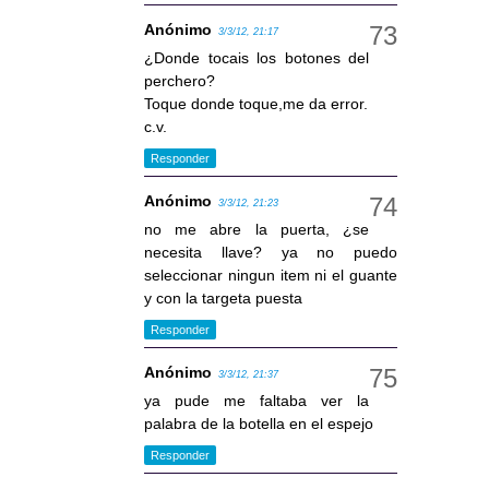
Anónimo
3/3/12, 21:17
¿Donde tocais los botones del
perchero?
Toque donde toque,me da error.
c.v.
Responder
Anónimo
3/3/12, 21:23
no me abre la puerta, ¿se
necesita llave? ya no puedo
seleccionar ningun item ni el guante
y con la targeta puesta
Responder
Anónimo
3/3/12, 21:37
ya pude me faltaba ver la
palabra de la botella en el espejo
Responder