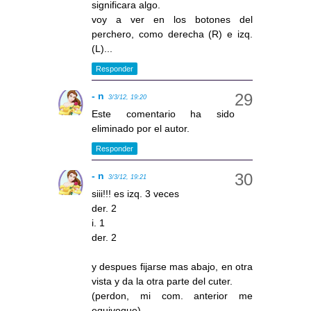
significara algo.
voy a ver en los botones del
perchero, como derecha (R) e izq.
(L)...
Responder
- n
3/3/12, 19:20
Este comentario ha sido
eliminado por el autor.
Responder
- n
3/3/12, 19:21
siii!!! es izq. 3 veces
der. 2
i. 1
der. 2
y despues fijarse mas abajo, en otra
vista y da la otra parte del cuter.
(perdon, mi com. anterior me
equivoque)