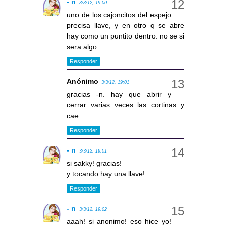
- n
3/3/12, 19:00
uno de los cajoncitos del espejo
precisa llave, y en otro q se abre
hay como un puntito dentro. no se si
sera algo.
Responder
Anónimo
3/3/12, 19:01
gracias -n. hay que abrir y
cerrar varias veces las cortinas y
cae
Responder
- n
3/3/12, 19:01
si sakky! gracias!
y tocando hay una llave!
Responder
- n
3/3/12, 19:02
aaah! si anonimo! eso hice yo!