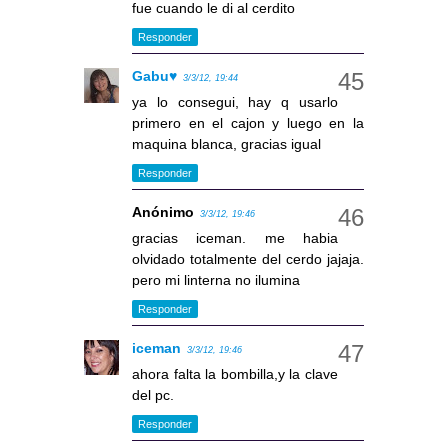
fue cuando le di al cerdito
Responder
Gabu♥
3/3/12, 19:44
ya lo consegui, hay q usarlo
primero en el cajon y luego en la
maquina blanca, gracias igual
Responder
Anónimo
3/3/12, 19:46
gracias iceman. me habia
olvidado totalmente del cerdo jajaja.
pero mi linterna no ilumina
Responder
iceman
3/3/12, 19:46
ahora falta la bombilla,y la clave
del pc.
Responder