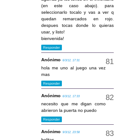
(en este caso abajo). para
seleccionarlo tocalo y vas a ver q
quedan remarcados en rojo.
despues tocas donde lo quieras
usar, y listo!
bienvenida!
Responder
Anónimo
6/3/12, 17:31
hola me uno al juego una vez
mas
Responder
Anónimo
6/3/12, 17:33
necesito que me digan como
abrieron la puerta no puedo
Responder
Anónimo
9/3/12, 23:58
holitas