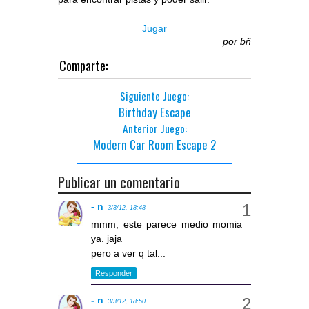
Jugar
por
bñ
Comparte:
Siguiente Juego:
Birthday Escape
Anterior Juego:
Modern Car Room Escape 2
Publicar un comentario
- n
3/3/12, 18:48
mmm, este parece medio momia
ya. jaja
pero a ver q tal...
Responder
- n
3/3/12, 18:50