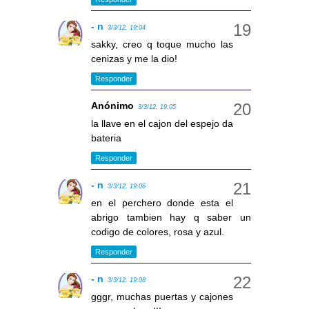
- n
3/3/12, 19:04
sakky, creo q toque mucho las
cenizas y me la dio!
Responder
Anónimo
3/3/12, 19:05
la llave en el cajon del espejo da
bateria
Responder
- n
3/3/12, 19:06
en el perchero donde esta el
abrigo tambien hay q saber un
codigo de colores, rosa y azul.
Responder
- n
3/3/12, 19:08
gggr, muchas puertas y cajones