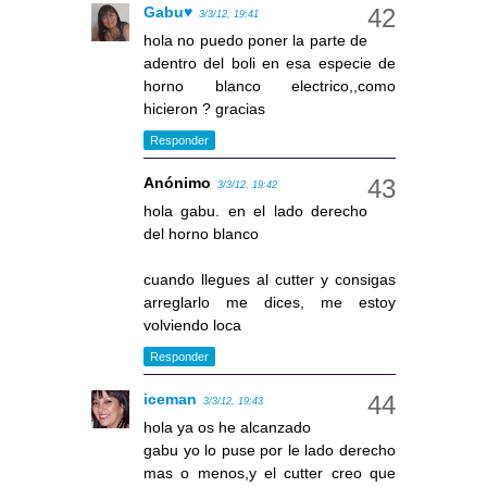
Gabu♥
3/3/12, 19:41
hola no puedo poner la parte de
adentro del boli en esa especie de
horno blanco electrico,,como
hicieron ? gracias
Responder
Anónimo
3/3/12, 19:42
hola gabu. en el lado derecho
del horno blanco
cuando llegues al cutter y consigas
arreglarlo me dices, me estoy
volviendo loca
Responder
iceman
3/3/12, 19:43
hola ya os he alcanzado
gabu yo lo puse por le lado derecho
mas o menos,y el cutter creo que