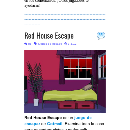
en los comentarios. ¡Otros jugadores te
ayudarán!
--------------------------------------------------------
--------------------------------------------------------
-----------
Red House Escape
85
85
juegos de escape
3.3.12
Red House Escape
es un
juego de
escapar
de
Gotmail
. Examina toda la casa
para encontrar pistas y poder salir.