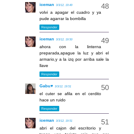
iceman
3/3/12, 19:49
volvi a apagar el cuadro y ya
pude agarrar la bombilla
Responder
iceman
3/3/12, 19:50
ahora con la linterna
preparada,apague la luz y abri el
armario,y a la izq por arriba sale la
llave
Responder
Gabu♥
3/3/12, 19:51
el cuter se afila en el cerdito
hace un ruido
Responder
iceman
3/3/12, 19:51
abri el cajon del escritorio y