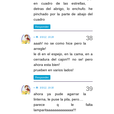
en cuadro de las estrellas,
detras del abrigo, lo enchufo. he
pinchado por la parte de abajo del
cuadro
Responder
- n
3/3/12, 19:28
aaah! no se como hice pero la
arregle!
le di en el espejo, en la cama, en a
cerradura del cajon!!! no se! pero
ahora esta bien!
prueben en varios lados!
Responder
- n
3/3/12, 19:30
ahora ya pude agarrar la
linterna, le puse la pila, pero....
parece q le falta
lamparitaaaaaaaaaaaaa!!!