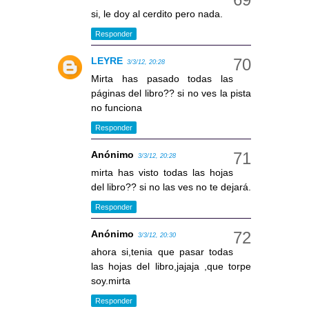
si, le doy al cerdito pero nada.
Responder
LEYRE
3/3/12, 20:28
Mirta has pasado todas las
páginas del libro?? si no ves la pista
no funciona
Responder
Anónimo
3/3/12, 20:28
mirta has visto todas las hojas
del libro?? si no las ves no te dejará.
Responder
Anónimo
3/3/12, 20:30
ahora si,tenia que pasar todas
las hojas del libro,jajaja ,que torpe
soy.mirta
Responder