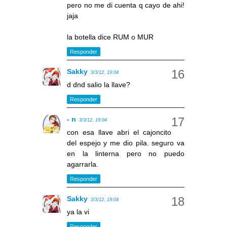
pero no me di cuenta q cayo de ahi!
jaja
la botella dice RUM o MUR
Responder
Sakky
3/3/12, 19:04
d dnd salio la llave?
Responder
- n
3/3/12, 19:04
con esa llave abri el cajoncito
del espejo y me dio pila. seguro va
en la linterna pero no puedo
agarrarla.
Responder
Sakky
3/3/12, 19:04
ya la vi
Responder