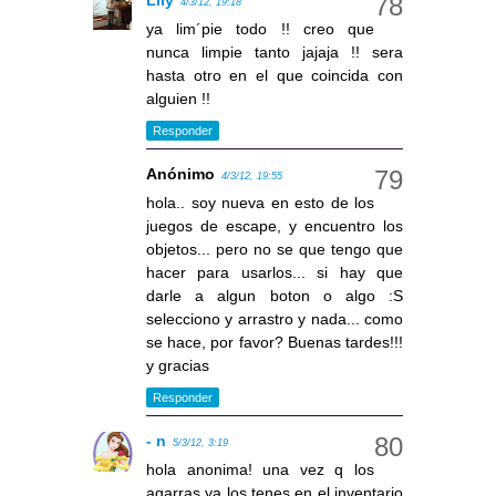
Lily
4/3/12, 19:18
ya lim´pie todo !! creo que
nunca limpie tanto jajaja !! sera
hasta otro en el que coincida con
alguien !!
Responder
Anónimo
4/3/12, 19:55
hola.. soy nueva en esto de los
juegos de escape, y encuentro los
objetos... pero no se que tengo que
hacer para usarlos... si hay que
darle a algun boton o algo :S
selecciono y arrastro y nada... como
se hace, por favor? Buenas tardes!!!
y gracias
Responder
- n
5/3/12, 3:19
hola anonima! una vez q los
agarras ya los tenes en el inventario