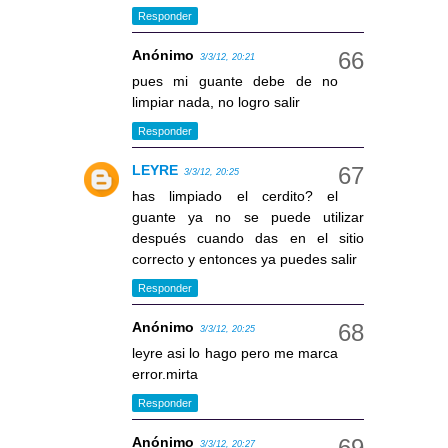
Responder
Anónimo
3/3/12, 20:21
pues mi guante debe de no
limpiar nada, no logro salir
Responder
LEYRE
3/3/12, 20:25
has limpiado el cerdito? el
guante ya no se puede utilizar
después cuando das en el sitio
correcto y entonces ya puedes salir
Responder
Anónimo
3/3/12, 20:25
leyre asi lo hago pero me marca
error.mirta
Responder
Anónimo
3/3/12, 20:27