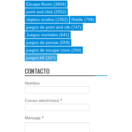
Escape Room
(3804)
point and click
(2552)
objetos ocultos
(1352)
Riddle
(798)
juegos de point and clik
(747)
Juegos mentales
(641)
juegos de pensar
(559)
juegos de escape room
(294)
juegos bñ
(167)
CONTACTO
Nombre
Correo electrónico
*
Mensaje
*