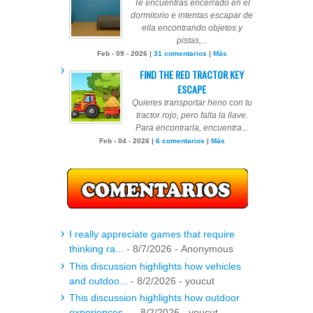
Te encuentras encerrado en el
dormitorio e intentas escapar de
ella encontrando objetos y
pistas,...
Feb - 09 - 2026 |
31 comentarios
|
Más
FIND THE RED TRACTOR KEY
ESCAPE
Quieres transportar heno con tu
tractor rojo, pero falta la llave.
Para encontrarla, encuentra...
Feb - 04 - 2026 |
6 comentarios
|
Más
I really appreciate games that require
thinking ra...
- 8/7/2026
- Anonymous
This discussion highlights how vehicles
and outdoo...
- 8/2/2026
- youcut
This discussion highlights how outdoor
experiences...
- 8/2/2026
- youcut