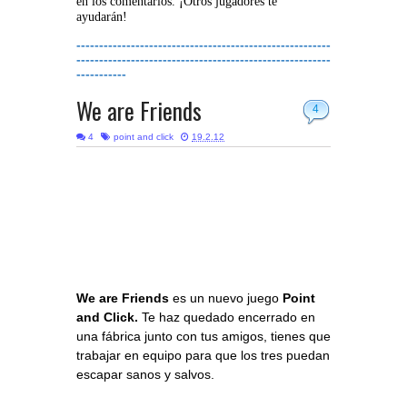
en los comentarios. ¡Otros jugadores te
ayudarán!
--------------------------------------------------------
--------------------------------------------------------
-----------
We are Friends
4
4
point and click
19.2.12
We are Friends
es un nuevo juego
Point
and Click.
Te haz quedado encerrado en
una fábrica junto con tus amigos, tienes que
trabajar en equipo para que los tres puedan
escapar sanos y salvos.