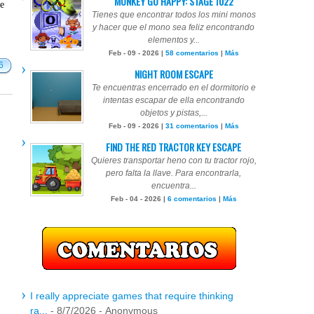
MONKEY GO HAPPY: STAGE 1022
te
Tienes que encontrar todos los mini monos
y hacer que el mono sea feliz encontrando
elementos y...
Feb - 09 - 2026 |
58 comentarios
|
Más
6
NIGHT ROOM ESCAPE
Te encuentras encerrado en el dormitorio e
intentas escapar de ella encontrando
objetos y pistas,...
Feb - 09 - 2026 |
31 comentarios
|
Más
FIND THE RED TRACTOR KEY ESCAPE
Quieres transportar heno con tu tractor rojo,
pero falta la llave. Para encontrarla,
encuentra...
Feb - 04 - 2026 |
6 comentarios
|
Más
I really appreciate games that require thinking
ra...
- 8/7/2026
- Anonymous