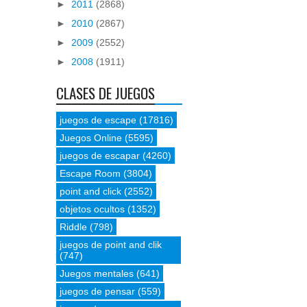
►
2011
(2868)
►
2010
(2867)
►
2009
(2552)
►
2008
(1911)
CLASES DE JUEGOS
juegos de escape
(17816)
Juegos Online
(5595)
juegos de escapar
(4260)
Escape Room
(3804)
point and click
(2552)
objetos ocultos
(1352)
Riddle
(798)
juegos de point and clik
(747)
Juegos mentales
(641)
juegos de pensar
(559)