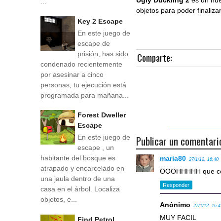
Ugly Duckling 2
es un nu
...
objetos para poder finalizar
Key 2 Escape
En este juego de
escape de
prisión, has sido
Comparte:
condenado recientemente
por asesinar a cinco
personas, tu ejecución está
programada para mañana...
Forest Dweller
Escape
Publicar un comentari
En este juego de
escape , un
habitante del bosque es
maria80
27/1/12, 16:40
atrapado y encarcelado en
OOOHHHHH que cor
una jaula dentro de una
Responder
casa en el árbol. Localiza
objetos, e...
Anónimo
27/1/12, 16:
MUY FACIL
Find Petrol