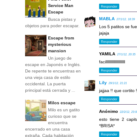
Service Man
Responder
Escape
MABLA
Busca pistas y
27/1/12, 18:39
objetos para poder escapar.
Los 5 patitos se fue
jajaja
Escape from
Responder
mysterious
mansion
YAMILA
27/1/12, 20:35
Un juego de
facilllllllllllllllllllll
escape en Japonés e Inglés.
De repente te encuentras en
Responder
una vieja casa de estilo
Lily
occidental. La puerta
29/1/12, 21:21
principal está cerrada y ...
jajjaa !! que cortito !
Responder
Milos escape
Milo es un gatito
Anónimo
22/2/12, 23:
curioso que se
esto tiene 2 capi
encuentra
*BRISA*
encerrado en una casa
Responder
extraña. Cada habitación