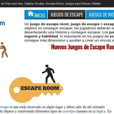
 de Point and click, Objetos Ocultos, Escape Room, Juegos para Pensar, Riddles.
JUEGOS DE ESCAPE
JUEGOS DE RI
INICIO
Un
juego de escape room
,
juego de escape
o
escap
objetivo es conseguir escapar, los jugadores deberán s
desenlazando una historia y conseguir escapar. Los
ju
ingenio y habilidad
, lo importante en los juegos de
es
consigue más dinamismo y ayudan a crear un vínculo en
Nuevos Juegos de Escape Roo
escape
es que estás encerrado en algún lugar y debes salir de allí mirando
do objetos y resolviendo diferentes tipos de
acertijos
basados en la
lógica
. En