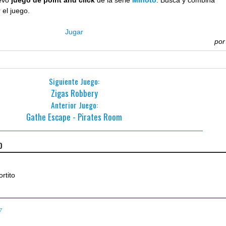
evo
juego de point and click
de la serie
Minoto
. Busca y combina
 el juego.
Jugar
po
Siguiente Juego:
Zigas Robbery
Anterior Juego:
Gathe Escape - Pirates Room
o
tito
47