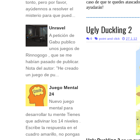
tonto, pero por favor,
caso de que te quedes atascado
ayudarán!
ayúdennos a resolver el
misterio para que pued...
----------------------------------
Ugly Duckling 2
Unravel
A petición de
6
point and click
27.1.12
Gabu publico
unos juegos de
Rinnogogo , que se me
habían pasado de publicar.
Nota del autor: "He creado
un juego de pu...
Juego Mental
24
Nuevo juego
mental para
desarrollar tu mente Tienes
que adivinar los 14 niveles .
Escribe la respuesta en el
cuadro amarillo, no pongas