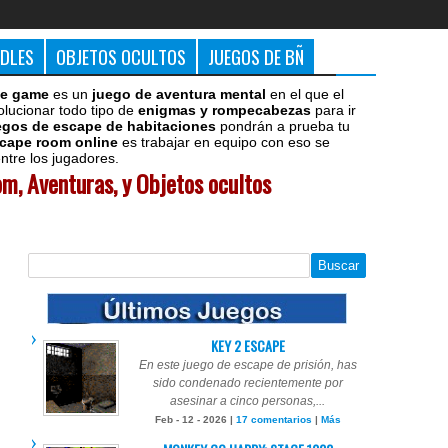
DDLES
OBJETOS OCULTOS
JUEGOS DE BÑ
e game
es un
juego de aventura mental
en el que el
olucionar todo tipo de
enigmas y rompecabezas
para ir
egos de escape de habitaciones
pondrán a prueba tu
cape room online
es trabajar en equipo con eso se
tre los jugadores.
m, Aventuras, y Objetos ocultos
KEY 2 ESCAPE
En este juego de escape de prisión, has
sido condenado recientemente por
asesinar a cinco personas,...
Feb - 12 - 2026 |
17 comentarios
|
Más