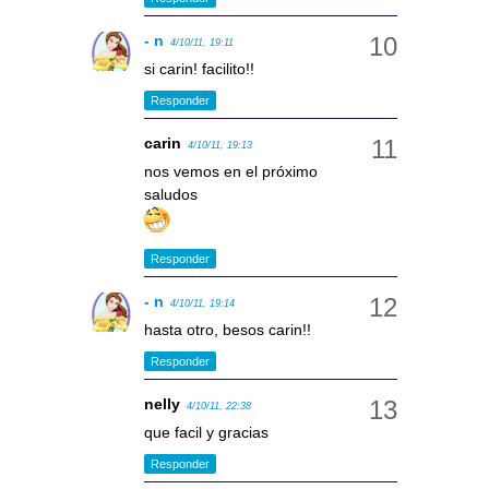
- n
4/10/11, 19:11
si carin! facilito!!
Responder
carin
4/10/11, 19:13
nos vemos en el próximo
saludos
Responder
- n
4/10/11, 19:14
hasta otro, besos carin!!
Responder
nelly
4/10/11, 22:38
que facil y gracias
Responder