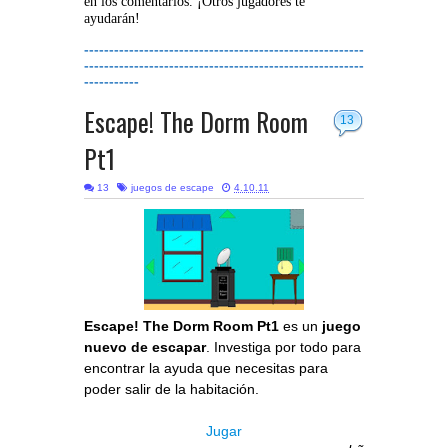
en los comentarios. ¡Otros jugadores te
ayudarán!
--------------------------------------------------------
--------------------------------------------------------
-----------
Escape! The Dorm Room
13
Pt1
13
juegos de escape
4.10.11
Escape! The Dorm Room Pt1
es un
juego
nuevo de escapar
. Investiga por todo para
encontrar la ayuda que necesitas para
poder salir de la habitación.
Jugar