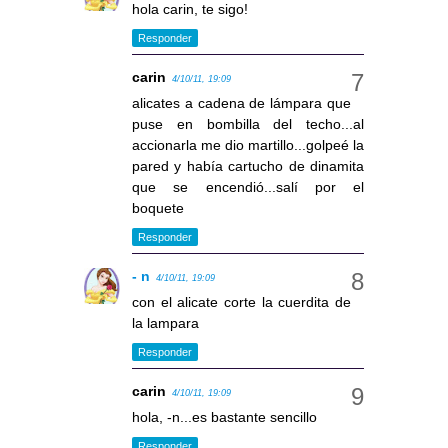
hola carin, te sigo!
Responder
carin
4/10/11, 19:09
alicates a cadena de lámpara que
puse en bombilla del techo...al
accionarla me dio martillo...golpeé la
pared y había cartucho de dinamita
que se encendió...salí por el
boquete
Responder
- n
4/10/11, 19:09
con el alicate corte la cuerdita de
la lampara
Responder
carin
4/10/11, 19:09
hola, -n...es bastante sencillo
Responder