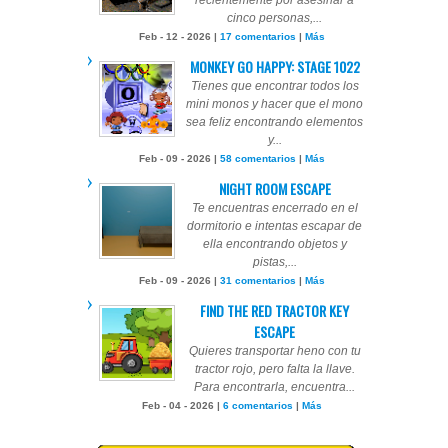
recientemente por asesinar a
cinco personas,...
Feb - 12 - 2026 |
17 comentarios
|
Más
MONKEY GO HAPPY: STAGE 1022
Tienes que encontrar todos los
mini monos y hacer que el mono
sea feliz encontrando elementos
y...
Feb - 09 - 2026 |
58 comentarios
|
Más
NIGHT ROOM ESCAPE
Te encuentras encerrado en el
dormitorio e intentas escapar de
ella encontrando objetos y
pistas,...
Feb - 09 - 2026 |
31 comentarios
|
Más
FIND THE RED TRACTOR KEY
ESCAPE
Quieres transportar heno con tu
tractor rojo, pero falta la llave.
Para encontrarla, encuentra...
Feb - 04 - 2026 |
6 comentarios
|
Más