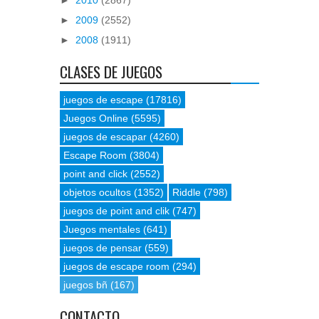
►
2009
(2552)
►
2008
(1911)
CLASES DE JUEGOS
juegos de escape
(17816)
Juegos Online
(5595)
juegos de escapar
(4260)
Escape Room
(3804)
point and click
(2552)
objetos ocultos
(1352)
Riddle
(798)
juegos de point and clik
(747)
Juegos mentales
(641)
juegos de pensar
(559)
juegos de escape room
(294)
juegos bñ
(167)
CONTACTO