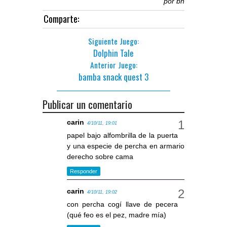
por
bñ
Comparte:
Siguiente Juego:
Dolphin Tale
Anterior Juego:
bamba snack quest 3
Publicar un comentario
carin
4/10/11, 19:01
papel bajo alfombrilla de la puerta
y una especie de percha en armario
derecho sobre cama
Responder
carin
4/10/11, 19:02
con percha cogí llave de pecera
(qué feo es el pez, madre mía)