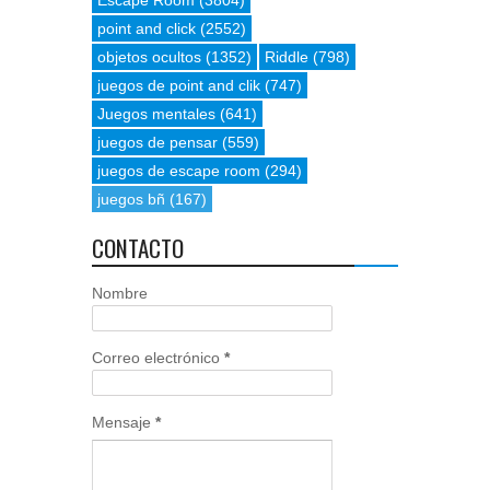
Escape Room
(3804)
point and click
(2552)
objetos ocultos
(1352)
Riddle
(798)
juegos de point and clik
(747)
Juegos mentales
(641)
juegos de pensar
(559)
juegos de escape room
(294)
juegos bñ
(167)
CONTACTO
Nombre
Correo electrónico
*
Mensaje
*