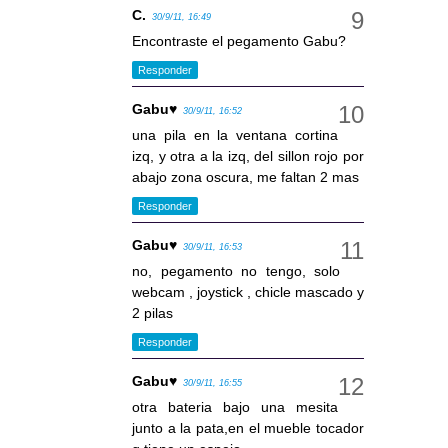
C.
30/9/11, 16:49
Encontraste el pegamento Gabu?
Responder
Gabu♥
30/9/11, 16:52
una pila en la ventana cortina
izq, y otra a la izq, del sillon rojo por
abajo zona oscura, me faltan 2 mas
Responder
Gabu♥
30/9/11, 16:53
no, pegamento no tengo, solo
webcam , joystick , chicle mascado y
2 pilas
Responder
Gabu♥
30/9/11, 16:55
otra bateria bajo una mesita
junto a la pata,en el mueble tocador