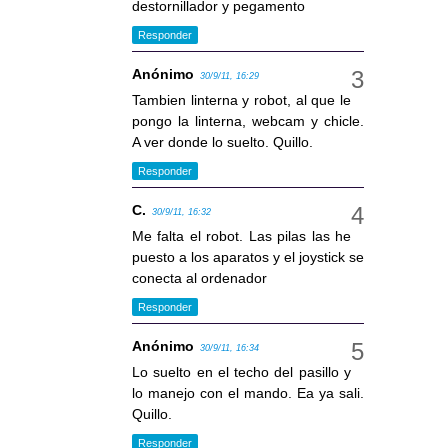
destornillador y pegamento
Responder
Anónimo
30/9/11, 16:29
Tambien linterna y robot, al que le
pongo la linterna, webcam y chicle.
A ver donde lo suelto. Quillo.
Responder
C.
30/9/11, 16:32
Me falta el robot. Las pilas las he
puesto a los aparatos y el joystick se
conecta al ordenador
Responder
Anónimo
30/9/11, 16:34
Lo suelto en el techo del pasillo y
lo manejo con el mando. Ea ya sali.
Quillo.
Responder