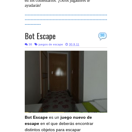
en los comentarios. ¡Otros jugadores te
ayudarán!
--------------------------------------------------------
--------------------------------------------------------
-----------
Bot Escape
36
36
juegos de escape
30.9.11
Bot Escape
es un
juego nuevo de
escape
en el que deberás encontrar
distintos objetos para escapar