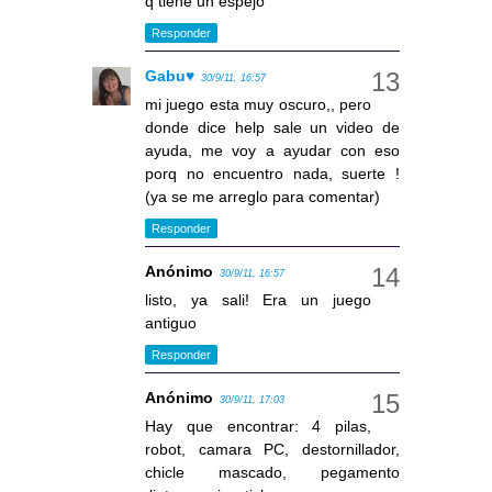
q tiene un espejo
Responder
Gabu♥
30/9/11, 16:57
mi juego esta muy oscuro,, pero
donde dice help sale un video de
ayuda, me voy a ayudar con eso
porq no encuentro nada, suerte !
(ya se me arreglo para comentar)
Responder
Anónimo
30/9/11, 16:57
listo, ya sali! Era un juego
antiguo
Responder
Anónimo
30/9/11, 17:03
Hay que encontrar: 4 pilas,
robot, camara PC, destornillador,
chicle mascado, pegamento