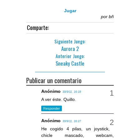
Jugar
por
bñ
Comparte:
Siguiente Juego:
Aurora 2
Anterior Juego:
Sneaky Castle
Publicar un comentario
Anónimo
30/9/11, 16:18
A ver éste. Quillo.
Responder
Anónimo
30/9/11, 16:27
He cogido 4 pilas, un joystick,
chicle mascado, webcam,