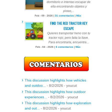
dormitorio e intentas escapar de
ella encontrando objetos y
pistas,...
Feb - 09 - 2026 |
31 comentarios
|
Más
FIND THE RED TRACTOR KEY
ESCAPE
Quieres transportar heno con tu
tractor rojo, pero falta la llave.
Para encontrarla, encuentra...
Feb - 04 - 2026 |
6 comentarios
|
Más
This discussion highlights how vehicles
and outdoo...
- 8/2/2026
- youcut
This discussion highlights how outdoor
experiences...
- 8/2/2026
- youcut
This discussion highlights how exploration
and out...
- 8/2/2026
- youcut