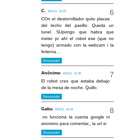
C.
30/9/11, 16:35
COn el destornillador quito placas
del techo del pasillo. Queda un
tunel. SUpongo que habra que
meter pr ahí el robot ese (que no
tengo) armado con la webcam i la
linterna....
Responder
Anónimo
30/9/11, 16:36
El robot creo que estaba debajo
de la mesa de noche. Quillo.
Responder
Gabu
30/9/11, 16:44
.no funciona la cuenta google ni
anonimo para comentar,, la url si
Responder