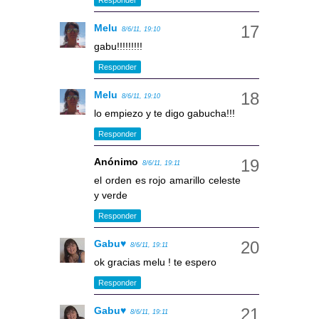
Melu
8/6/11, 19:10
gabu!!!!!!!!!
Responder
Melu
8/6/11, 19:10
lo empiezo y te digo gabucha!!!
Responder
Anónimo
8/6/11, 19:11
el orden es rojo amarillo celeste
y verde
Responder
Gabu♥
8/6/11, 19:11
ok gracias melu ! te espero
Responder
Gabu♥
8/6/11, 19:11