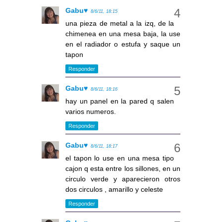
Gabu♥
8/6/11, 18:15
una pieza de metal a la izq, de la
chimenea en una mesa baja, la use
en el radiador o estufa y saque un
tapon
Responder
Gabu♥
8/6/11, 18:16
hay un panel en la pared q salen
varios numeros.
Responder
Gabu♥
8/6/11, 18:17
el tapon lo use en una mesa tipo
cajon q esta entre los sillones, en un
circulo verde y aparecieron otros
dos circulos , amarillo y celeste
Responder