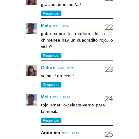
gracias anonimo /a !
Responder
Melu
8/6/11, 19:11
gabu sobre la madera de la
chimenea hay un cuadradito rojo, lo
viste?
Responder
Gabu♥
8/6/11, 19:12
ya sali ! gracias !
Responder
Melu
8/6/11, 19:13
rojo amarillo-celeste-verde para
la mesita
Responder
Anónimo
8/6/11, 19:13