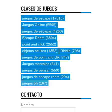
CLASES DE JUEGOS
juegos de escape
(17816)
Juegos Online
(5595)
juegos de escapar
(4260)
Escape Room
(3804)
point and click
(2552)
objetos ocultos
(1352)
Riddle
(798)
juegos de point and clik
(747)
Juegos mentales
(641)
juegos de pensar
(559)
juegos de escape room
(294)
juegos bñ
(167)
CONTACTO
Nombre