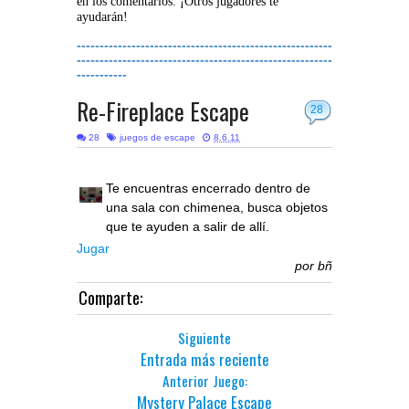
en los comentarios. ¡Otros jugadores te
ayudarán!
--------------------------------------------------------
--------------------------------------------------------
-----------
Re-Fireplace Escape
28
28
juegos de escape
8.6.11
Te encuentras encerrado dentro de
una sala con chimenea, busca objetos
que te ayuden a salir de allí.
Jugar
por
bñ
Comparte:
Siguiente
Entrada más reciente
Anterior Juego:
Mystery Palace Escape