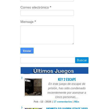
Correo electrónico
*
Mensaje
*
KEY 2 ESCAPE
En este juego de escape de
prisión, has sido condenado
recientemente por asesinar a
cinco personas,...
Feb - 12 - 2026 |
17 comentarios
|
Más
MONKEY GO HAPPY: STAGE 1022