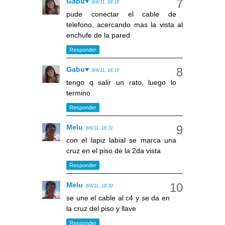
Gabu♥
8/6/11, 18:18
pude conectar el cable de
telefono, acercando mas la vista al
enchufe de la pared
Responder
Gabu♥
8/6/11, 18:19
tengo q salir un rato, luego lo
termino
Responder
Melu
8/6/11, 18:31
con el lapiz labial se marca una
cruz en el piso de la 2da vista
Responder
Melu
8/6/11, 18:32
se une el cable al c4 y se da en
la cruz del piso y llave
Responder