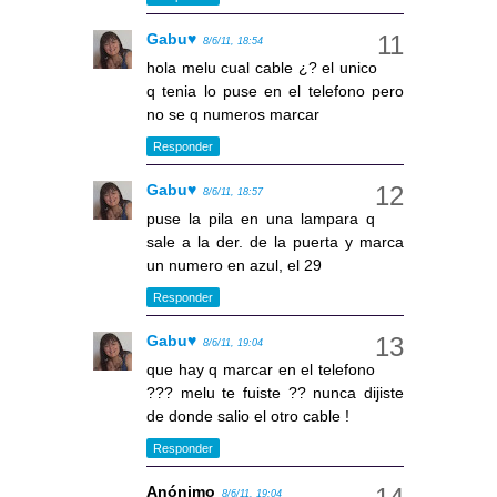
Gabu♥
8/6/11, 18:54
hola melu cual cable ¿? el unico
q tenia lo puse en el telefono pero
no se q numeros marcar
Responder
Gabu♥
8/6/11, 18:57
puse la pila en una lampara q
sale a la der. de la puerta y marca
un numero en azul, el 29
Responder
Gabu♥
8/6/11, 19:04
que hay q marcar en el telefono
??? melu te fuiste ?? nunca dijiste
de donde salio el otro cable !
Responder
Anónimo
8/6/11, 19:04