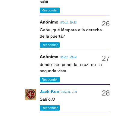
saliii
Responder
Anónimo
8/6/11, 19:23
Gabu, qué lámpara a la derecha
de la puerta?
Responder
Anónimo
9/6/11, 23:04
donde se pone la cruz en la
segunda vista
Responder
Jack-Kun
13/7/11, 7:11
Salí o.O
Responder