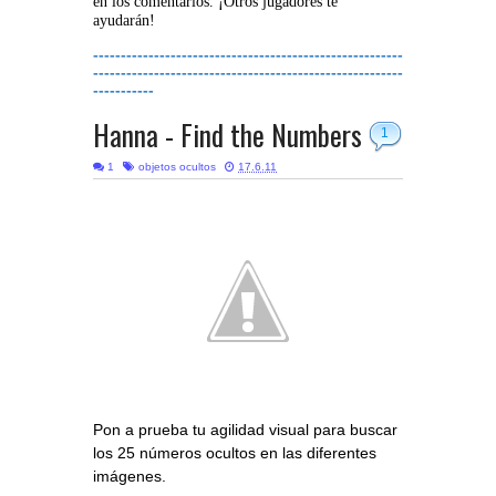
en los comentarios. ¡Otros jugadores te
ayudarán!
--------------------------------------------------------
--------------------------------------------------------
-----------
Hanna - Find the Numbers
1
1
objetos ocultos
17.6.11
Pon a prueba tu agilidad visual para buscar
los 25 números ocultos en las diferentes
imágenes.