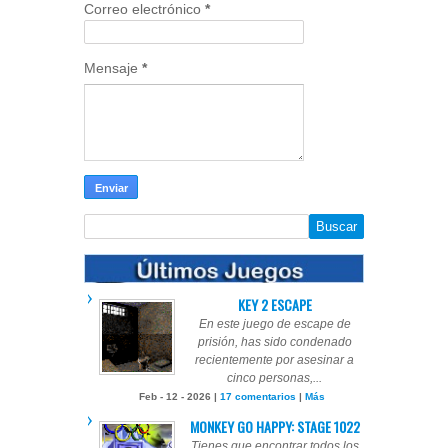
Correo electrónico
*
Mensaje
*
KEY 2 ESCAPE
En este juego de escape de
prisión, has sido condenado
recientemente por asesinar a
cinco personas,...
Feb - 12 - 2026 |
17 comentarios
|
Más
MONKEY GO HAPPY: STAGE 1022
Tienes que encontrar todos los