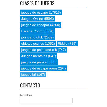
CLASES DE JUEGOS
juegos de escape
(17816)
Juegos Online
(5595)
juegos de escapar
(4260)
Escape Room
(3804)
point and click
(2552)
objetos ocultos
(1352)
Riddle
(798)
juegos de point and clik
(747)
Juegos mentales
(641)
juegos de pensar
(559)
juegos de escape room
(294)
juegos bñ
(167)
CONTACTO
Nombre