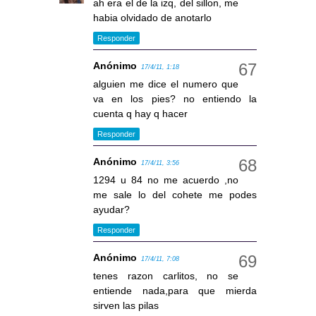
ah era el de la izq, del sillon, me
habia olvidado de anotarlo
Responder
Anónimo
17/4/11, 1:18
alguien me dice el numero que
va en los pies? no entiendo la
cuenta q hay q hacer
Responder
Anónimo
17/4/11, 3:56
1294 u 84 no me acuerdo ,no
me sale lo del cohete me podes
ayudar?
Responder
Anónimo
17/4/11, 7:08
tenes razon carlitos, no se
entiende nada,para que mierda
sirven las pilas