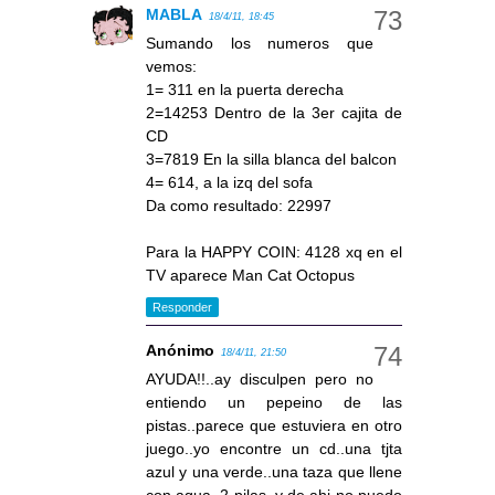
MABLA
18/4/11, 18:45
Sumando los numeros que
vemos:
1= 311 en la puerta derecha
2=14253 Dentro de la 3er cajita de
CD
3=7819 En la silla blanca del balcon
4= 614, a la izq del sofa
Da como resultado: 22997
Para la HAPPY COIN: 4128 xq en el
TV aparece Man Cat Octopus
Responder
Anónimo
18/4/11, 21:50
AYUDA!!..ay disculpen pero no
entiendo un pepeino de las
pistas..parece que estuviera en otro
juego..yo encontre un cd..una tjta
azul y una verde..una taza que llene