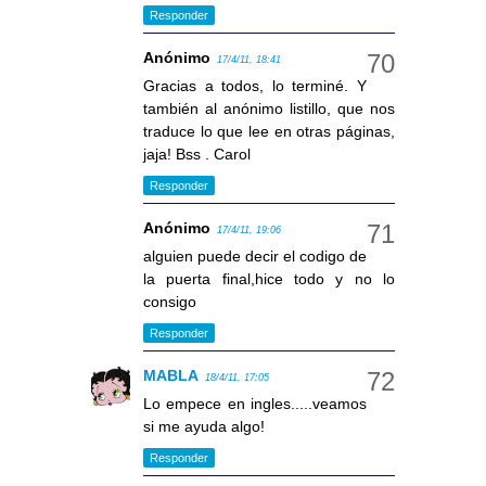
Responder
Anónimo
17/4/11, 18:41
Gracias a todos, lo terminé. Y
también al anónimo listillo, que nos
traduce lo que lee en otras páginas,
jaja! Bss . Carol
Responder
Anónimo
17/4/11, 19:06
alguien puede decir el codigo de
la puerta final,hice todo y no lo
consigo
Responder
MABLA
18/4/11, 17:05
Lo empece en ingles.....veamos
si me ayuda algo!
Responder