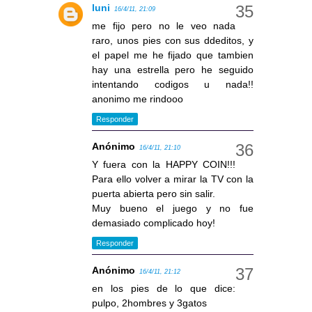
luni
16/4/11, 21:09
me fijo pero no le veo nada
raro, unos pies con sus ddeditos, y
el papel me he fijado que tambien
hay una estrella pero he seguido
intentando codigos u nada!!
anonimo me rindooo
Responder
Anónimo
16/4/11, 21:10
Y fuera con la HAPPY COIN!!!
Para ello volver a mirar la TV con la
puerta abierta pero sin salir.
Muy bueno el juego y no fue
demasiado complicado hoy!
Responder
Anónimo
16/4/11, 21:12
en los pies de lo que dice:
pulpo, 2hombres y 3gatos