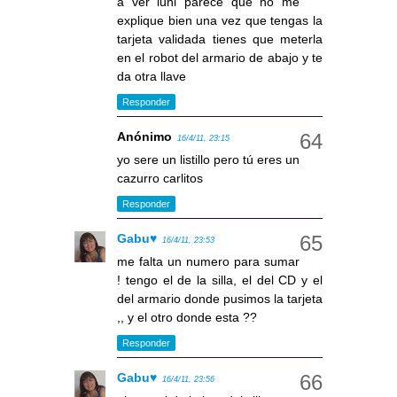
a ver luni parece que no me
explique bien una vez que tengas la
tarjeta validada tienes que meterla
en el robot del armario de abajo y te
da otra llave
Responder
Anónimo
16/4/11, 23:15
yo sere un listillo pero tú eres un
cazurro carlitos
Responder
Gabu♥
16/4/11, 23:53
me falta un numero para sumar
! tengo el de la silla, el del CD y el
del armario donde pusimos la tarjeta
,, y el otro donde esta ??
Responder
Gabu♥
16/4/11, 23:56