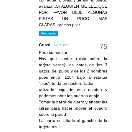
con agua..2 pilas..y de ahi no puedo
avanzar..SI ALGUIEN ME LEE..QUE
POR FAVOR DEJE ALGUNAS
PISTAS UN POCO MAS
CLARAS..gracias.pilar
Responder
Crissi
18/4/11, 23:01
Para comenzar
Hay que contar (pista sobre la
tarjeta verde) las patas de los 3
gatos, del pulpo y de los 2 hombres
pues entrar 1284 bajo la estatua
"pies", te da un destornillador
utilizarlo bajo de esta estatua y
podemos abrir las puertas abajo
Tomar la barra de hierro y anotar las
cifras para hacer mover el cuadro
sobre la pared
La barra se añade al gancho de la
tarjeta azul.....