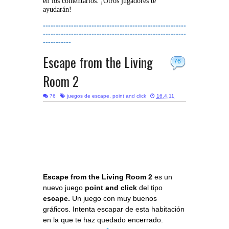
en los comentarios. ¡Otros jugadores te
ayudarán!
--------------------------------------------------------
--------------------------------------------------------
-----------
Escape from the Living
76
Room 2
76
juegos de escape
,
point and click
16.4.11
Escape from the Living Room 2
es un
nuevo juego
point and click
del tipo
escape.
Un juego con muy buenos
gráficos. Intenta escapar de esta habitación
en la que te haz quedado encerrado.