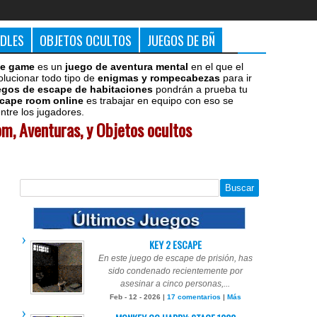
DDLES
OBJETOS OCULTOS
JUEGOS DE BÑ
e game
es un
juego de aventura mental
en el que el
olucionar todo tipo de
enigmas y rompecabezas
para ir
egos de escape de habitaciones
pondrán a prueba tu
cape room online
es trabajar en equipo con eso se
tre los jugadores.
m, Aventuras, y Objetos ocultos
KEY 2 ESCAPE
En este juego de escape de prisión, has
sido condenado recientemente por
asesinar a cinco personas,...
Feb - 12 - 2026 |
17 comentarios
|
Más