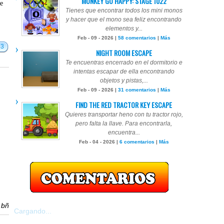
MONKEY GO HAPPY: STAGE 1022
te
Tienes que encontrar todos los mini monos
y hacer que el mono sea feliz encontrando
elementos y...
Feb - 09 - 2026 |
58 comentarios
|
Más
53
NIGHT ROOM ESCAPE
Te encuentras encerrado en el dormitorio e
intentas escapar de ella encontrando
objetos y pistas,...
Feb - 09 - 2026 |
31 comentarios
|
Más
FIND THE RED TRACTOR KEY ESCAPE
Quieres transportar heno con tu tractor rojo,
pero falta la llave. Para encontrarla,
encuentra...
Feb - 04 - 2026 |
6 comentarios
|
Más
r
bñ
Cargando...