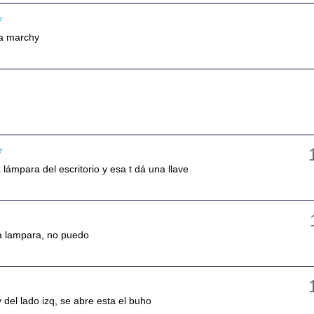
7
a marchy
7
 lámpara del escritorio y esa t dá una llave
la lampara, no puedo
v del lado izq, se abre esta el buho