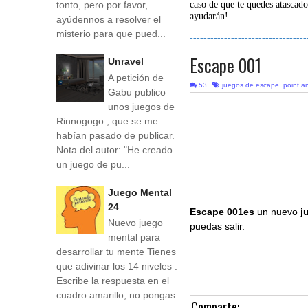
tonto, pero por favor,
caso de que te quedes atascado
ayudarán!
ayúdennos a resolver el
misterio para que pued...
----------------------------------
Escape 001
Unravel
A petición de
53
juegos de escape
,
point an
Gabu publico
unos juegos de
Rinnogogo , que se me
habían pasado de publicar.
Nota del autor: "He creado
un juego de pu...
Juego Mental
24
Escape 001es
un nuevo
j
Nuevo juego
puedas salir.
mental para
desarrollar tu mente Tienes
que adivinar los 14 niveles .
Escribe la respuesta en el
cuadro amarillo, no pongas
Comparte: