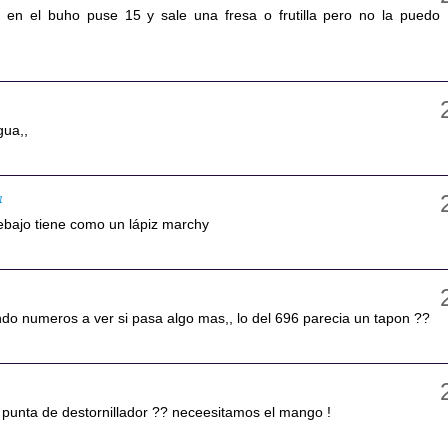
en el buho puse 15 y sale una fresa o frutilla pero no la puedo
gua,,
1
debajo tiene como un lápiz marchy
ndo numeros a ver si pasa algo mas,, lo del 696 parecia un tapon ??
a punta de destornillador ?? neceesitamos el mango !