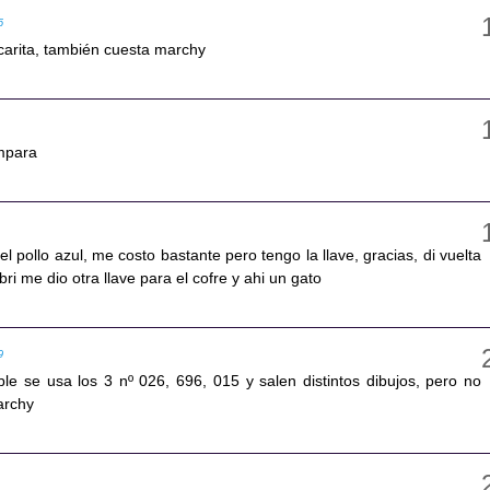
5
 carita, también cuesta marchy
ampara
el pollo azul, me costo bastante pero tengo la llave, gracias, di vuelta
abri me dio otra llave para el cofre y ahi un gato
9
le se usa los 3 nº 026, 696, 015 y salen distintos dibujos, pero no
archy