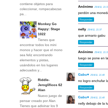
contiene objetos para
Anónimo
25/4/11, 21:3
coleccionar, rompecabezas
perdón una moned
pa...
Responder
Monkey Go
Happy: Stage
nelly
25/4/11, 21:37
1022
que armario gabu
Tienes que
Responder
encontrar todos los mini
monos y hacer que el mono
Anónimo
25/4/11, 21:3
sea feliz encontrando
luego se pone en la
elementos y pistas,
usándolos en los lugares
Responder
adecuados y...
Gabu♥
25/4/11, 21:40
Riddle-
no logro enchufar 
Jeroglíficos 62
Responder
Alan
Nuevo juego de
Gabu♥
25/4/11, 21:40
pensar creado por Alan.
nelly debajo de la t
Tienes que adivinar los 9