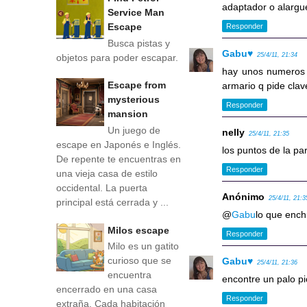
adaptador o alargu
Service Man
Escape
Responder
Busca pistas y
Gabu♥
25/4/11, 21:34
objetos para poder escapar.
hay unos numeros 
Escape from
armario q pide clave
mysterious
Responder
mansion
Un juego de
nelly
25/4/11, 21:35
escape en Japonés e Inglés.
los puntos de la p
De repente te encuentras en
Responder
una vieja casa de estilo
occidental. La puerta
Anónimo
25/4/11, 21:3
principal está cerrada y ...
@
Gabu
lo que ench
Milos escape
Responder
Milo es un gatito
curioso que se
Gabu♥
25/4/11, 21:36
encuentra
encontre un palo pi
encerrado en una casa
Responder
extraña. Cada habitación