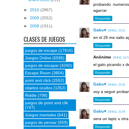
probando numeros 
►
2010
(2867)
agarrar
►
2009
(2552)
Responder
►
2008
(1911)
Gabu♥
25/4/11, 21:51
CLASES DE JUEGOS
en el 26 me salio a
Responder
juegos de escape
(17816)
Anónimo
Juegos Online
(5595)
25/4/11, 21:5
el gato picando x 
juegos de escapar
(4260)
Escape Room
(3804)
Responder
point and click
(2552)
Gabu♥
25/4/11, 21:52
objetos ocultos
(1352)
voy a seguir proba
Riddle
(798)
Responder
juegos de point and clik
(747)
Gabu♥
25/4/11, 21:54
Juegos mentales
(641)
sera un lapiz u otr
juegos de pensar
(559)
Responder