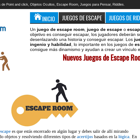
 de Point and click, Objetos Ocultos, Escape Room, Juegos para Pensar, Riddles.
JUEGOS DE ESCAPE
JUEGOS DE RI
INICIO
Un
juego de escape room
,
juego de escape
o
escap
objetivo es conseguir escapar, los jugadores deberán s
desenlazando una historia y conseguir escapar. Los
ju
ingenio y habilidad
, lo importante en los juegos de
es
consigue más dinamismo y ayudan a crear un vínculo en
Nuevos Juegos de Escape Roo
escape
es que estás encerrado en algún lugar y debes salir de allí mirando
do objetos y resolviendo diferentes tipos de
acertijos
basados en la
lógica
. En