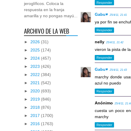
Responder
jeroglíficos. Coloca la
respuesta en la franja
Gabu♥
25/4/11, 21:41
amarilla y no pongas mayú...
ya por fin se enchuf
ARCHIVO DE LA WEB
Responder
►
2026
(31)
nelly
25/4/11, 21:42
vieron la pista de l
►
2025
(174)
►
2024
(457)
Responder
►
2023
(426)
Gabu♥
25/4/11, 21:43
►
2022
(384)
marchy donde usast
►
2021
(542)
azul no puedo
►
2020
(693)
Responder
►
2019
(846)
Anónimo
25/4/11, 21:4
►
2018
(876)
cuesta un poco enc
►
2017
(1700)
marchy
►
2016
(1763)
Responder