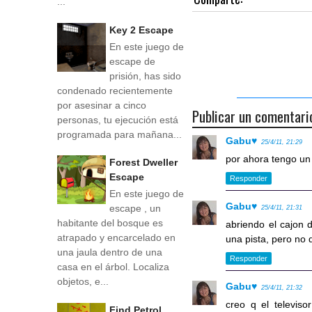
...
Key 2 Escape
En este juego de
escape de
prisión, has sido
condenado recientemente
por asesinar a cinco
Publicar un comentari
personas, tu ejecución está
programada para mañana...
Gabu♥
25/4/11, 21:29
por ahora tengo un 
Forest Dweller
Escape
Responder
En este juego de
Gabu♥
escape , un
25/4/11, 21:31
habitante del bosque es
abriendo el cajon 
atrapado y encarcelado en
una pista, pero no q
una jaula dentro de una
Responder
casa en el árbol. Localiza
objetos, e...
Gabu♥
25/4/11, 21:32
creo q el televis
Find Petrol