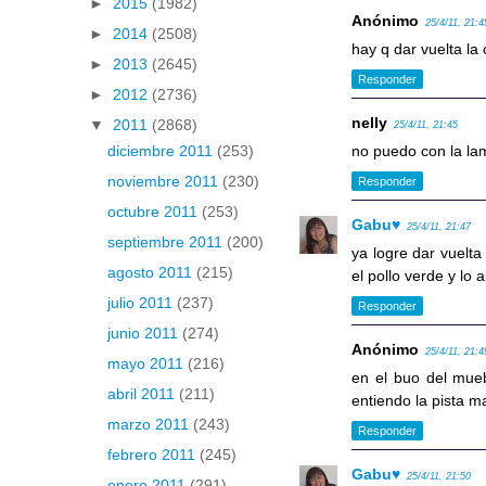
►
2015
(1982)
Anónimo
25/4/11, 21:4
►
2014
(2508)
hay q dar vuelta la
►
2013
(2645)
Responder
►
2012
(2736)
nelly
▼
2011
(2868)
25/4/11, 21:45
no puedo con la l
diciembre 2011
(253)
noviembre 2011
(230)
Responder
octubre 2011
(253)
Gabu♥
25/4/11, 21:47
septiembre 2011
(200)
ya logre dar vuelta 
agosto 2011
(215)
el pollo verde y lo 
julio 2011
(237)
Responder
junio 2011
(274)
Anónimo
25/4/11, 21:4
mayo 2011
(216)
en el buo del mueb
abril 2011
(211)
entiendo la pista m
marzo 2011
(243)
Responder
febrero 2011
(245)
Gabu♥
25/4/11, 21:50
enero 2011
(291)