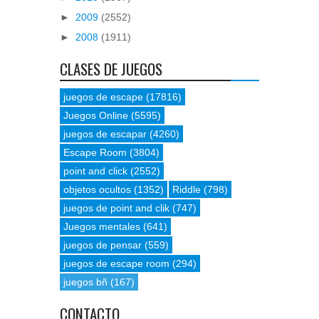
►
2009
(2552)
►
2008
(1911)
CLASES DE JUEGOS
juegos de escape
(17816)
Juegos Online
(5595)
juegos de escapar
(4260)
Escape Room
(3804)
point and click
(2552)
objetos ocultos
(1352)
Riddle
(798)
juegos de point and clik
(747)
Juegos mentales
(641)
juegos de pensar
(559)
juegos de escape room
(294)
juegos bñ
(167)
CONTACTO