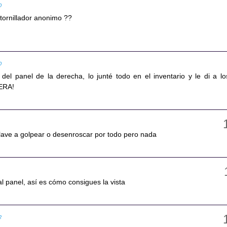
0
stornillador anonimo ??
0
 del panel de la derecha, lo junté todo en el inventario y le di a lo
UERA!
llave a golpear o desenroscar por todo pero nada
al panel, así es cómo consigues la vista
2