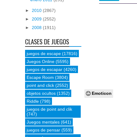
►
2010
(2867)
►
2009
(2552)
►
2008
(1911)
CLASES DE JUEGOS
juegos de escape
(17816)
Juegos Online
(5595)
juegos de escapar
(4260)
Escape Room
(3804)
point and click
(2552)
objetos ocultos
(1352)
Emoticon
Riddle
(798)
juegos de point and clik
(747)
Juegos mentales
(641)
juegos de pensar
(559)