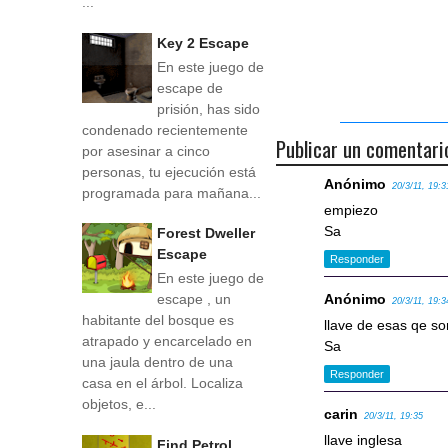
...
Key 2 Escape
En este juego de
escape de
prisión, has sido
condenado recientemente
Publicar un comentari
por asesinar a cinco
personas, tu ejecución está
Anónimo
20/3/11, 19:3
programada para mañana...
empiezo
Sa
Forest Dweller
Escape
Responder
En este juego de
Anónimo
escape , un
20/3/11, 19:3
habitante del bosque es
llave de esas qe son
atrapado y encarcelado en
Sa
una jaula dentro de una
Responder
casa en el árbol. Localiza
objetos, e...
carin
20/3/11, 19:35
llave inglesa
Find Petrol