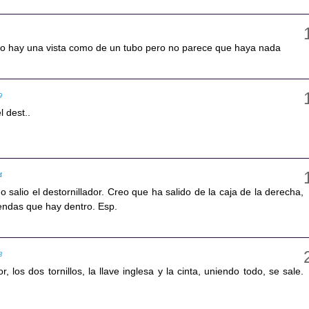
rdo hay una vista como de un tubo pero no parece que haya nada
9
 dest..
4
do salio el destornillador. Creo que ha salido de la caja de la derecha,
endas que hay dentro. Esp.
8
r, los dos tornillos, la llave inglesa y la cinta, uniendo todo, se sale.