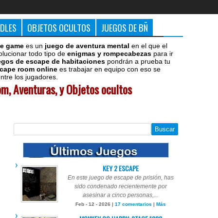
DDLES
OBJETOS OCULTOS
JUEGOS DE BÑ
e game
es un
juego de aventura mental
en el que el
olucionar todo tipo de
enigmas y rompecabezas
para ir
egos de escape de habitaciones
pondrán a prueba tu
cape room online
es trabajar en equipo con eso se
tre los jugadores.
m, Aventuras, y Objetos ocultos
KEY 2 ESCAPE
En este juego de escape de prisión, has
sido condenado recientemente por
asesinar a cinco personas,...
Feb - 12 - 2026 |
17 comentarios
|
Más