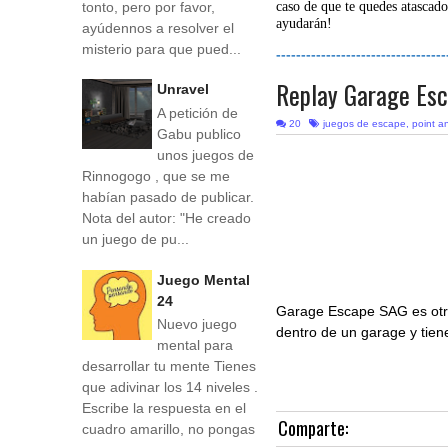
tonto, pero por favor,
caso de que te quedes atascado
ayudarán!
ayúdennos a resolver el
misterio para que pued...
----------------------------------
Replay Garage Es
Unravel
A petición de
20
juegos de escape
,
point an
Gabu publico
unos juegos de
Rinnogogo , que se me
habían pasado de publicar.
Nota del autor: "He creado
un juego de pu...
Juego Mental
24
Garage Escape SAG es ot
Nuevo juego
dentro de un garage y tiene
mental para
desarrollar tu mente Tienes
que adivinar los 14 niveles .
Escribe la respuesta en el
Comparte:
cuadro amarillo, no pongas