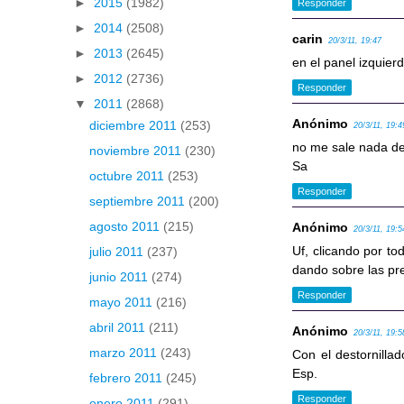
►
2015
(1982)
Responder
►
2014
(2508)
carin
20/3/11, 19:47
►
2013
(2645)
en el panel izquie
►
2012
(2736)
Responder
▼
2011
(2868)
Anónimo
diciembre 2011
(253)
20/3/11, 19:4
no me sale nada del
noviembre 2011
(230)
Sa
octubre 2011
(253)
Responder
septiembre 2011
(200)
agosto 2011
(215)
Anónimo
20/3/11, 19:5
Uf, clicando por to
julio 2011
(237)
dando sobre las pr
junio 2011
(274)
Responder
mayo 2011
(216)
abril 2011
(211)
Anónimo
20/3/11, 19:5
marzo 2011
(243)
Con el destornillado
Esp.
febrero 2011
(245)
Responder
enero 2011
(291)