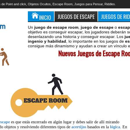
 de Point and click, Objetos Ocultos, Escape Room, Juegos para Pensar, Riddles.
JUEGOS DE ESCAPE
JUEGOS DE RI
INICIO
Un
juego de escape room
,
juego de escape
o
escap
objetivo es conseguir escapar, los jugadores deberán s
desenlazando una historia y conseguir escapar. Los
ju
ingenio y habilidad
, lo importante en los juegos de
es
consigue más dinamismo y ayudan a crear un vínculo en
Nuevos Juegos de Escape Roo
escape
es que estás encerrado en algún lugar y debes salir de allí mirando
do objetos y resolviendo diferentes tipos de
acertijos
basados en la
lógica
. En