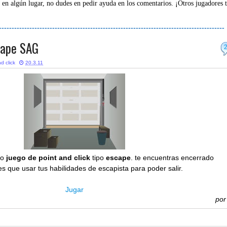
 en algún lugar, no dudes en pedir ayuda en los comentarios. ¡Otros jugadores 
-----------------------------------------------------------------------------------------
cape SAG
d click
20.3.11
ro
juego de point and click
tipo
escape
. te encuentras encerrado
s que usar tus habilidades de escapista para poder salir.
Jugar
po