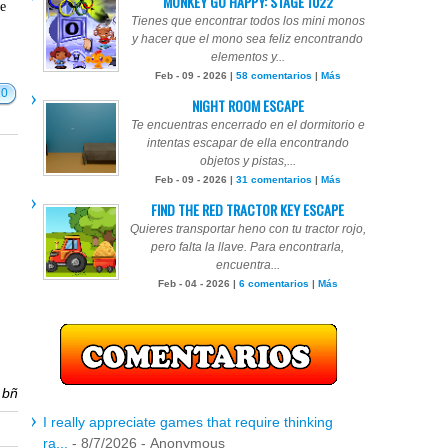
MONKEY GO HAPPY: STAGE 1022
te
Tienes que encontrar todos los mini monos
y hacer que el mono sea feliz encontrando
elementos y...
Feb - 09 - 2026 |
58 comentarios
|
Más
20
NIGHT ROOM ESCAPE
Te encuentras encerrado en el dormitorio e
intentas escapar de ella encontrando
objetos y pistas,...
Feb - 09 - 2026 |
31 comentarios
|
Más
FIND THE RED TRACTOR KEY ESCAPE
Quieres transportar heno con tu tractor rojo,
pero falta la llave. Para encontrarla,
encuentra...
Feb - 04 - 2026 |
6 comentarios
|
Más
r
bñ
I really appreciate games that require thinking
ra...
- 8/7/2026
- Anonymous