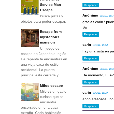
Service Man
Responder
Escape
Anónimo
Busca pistas y
20/3/11, 19:3
objetos para poder escapar.
gracias carin ! pud
Sa
Escape from
Responder
mysterious
mansion
carin
20/3/11, 19:38
Un juego de
hay una vista en pa
escape en Japonés e Inglés.
Responder
De repente te encuentras en
una vieja casa de estilo
Anónimo
occidental. La puerta
20/3/11, 19:3
principal está cerrada y ...
De momento, LLA
Responder
Milos escape
Milo es un gatito
carin
20/3/11, 19:39
curioso que se
ando atascada...no
encuentra
Responder
encerrado en una casa
extraña. Cada habitación