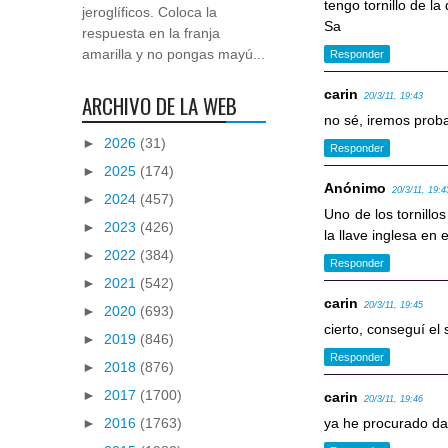
tengo tornillo de la
jeroglíficos. Coloca la
Sa
respuesta en la franja
amarilla y no pongas mayú...
Responder
carin
ARCHIVO DE LA WEB
20/3/11, 19:43
no sé, iremos prob
►
2026
(31)
Responder
►
2025
(174)
Anónimo
20/3/11, 19:4
►
2024
(457)
Uno de los tornillo
►
2023
(426)
la llave inglesa en 
►
2022
(384)
Responder
►
2021
(542)
carin
20/3/11, 19:45
►
2020
(693)
cierto, conseguí el
►
2019
(846)
Responder
►
2018
(876)
►
2017
(1700)
carin
20/3/11, 19:46
►
2016
(1763)
ya he procurado da