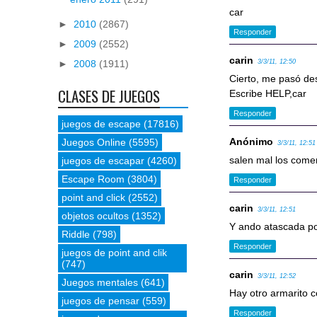
car
►
2010
(2867)
Responder
►
2009
(2552)
carin
3/3/11, 12:50
►
2008
(1911)
Cierto, me pasó de
CLASES DE JUEGOS
Escribe HELP,car
Responder
juegos de escape
(17816)
Anónimo
Juegos Online
(5595)
3/3/11, 12:51
salen mal los comen
juegos de escapar
(4260)
Escape Room
(3804)
Responder
point and click
(2552)
carin
3/3/11, 12:51
objetos ocultos
(1352)
Y ando atascada po
Riddle
(798)
Responder
juegos de point and clik
(747)
carin
3/3/11, 12:52
Juegos mentales
(641)
Hay otro armarito c
juegos de pensar
(559)
Responder