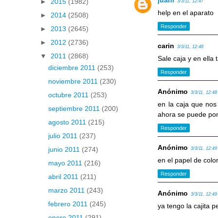
juani
►
2015
(1982)
3/3/11, 12:47
help en el aparato
►
2014
(2508)
Responder
►
2013
(2645)
►
2012
(2736)
carin
3/3/11, 12:48
▼
2011
(2868)
Sale caja y en ella
diciembre 2011
(253)
Responder
noviembre 2011
(230)
Anónimo
3/3/11, 12:48
octubre 2011
(253)
en la caja que nos 
septiembre 2011
(200)
ahora se puede pone
agosto 2011
(215)
Responder
julio 2011
(237)
Anónimo
junio 2011
(274)
3/3/11, 12:49
en el papel de colo
mayo 2011
(216)
Responder
abril 2011
(211)
marzo 2011
(243)
Anónimo
3/3/11, 12:49
febrero 2011
(245)
ya tengo la cajita p
enero 2011
(291)