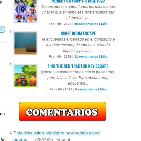
MONKEY GO HAPPY: STAGE 1022
te
Tienes que encontrar todos los mini monos
y hacer que el mono sea feliz encontrando
elementos y...
Feb - 09 - 2026 |
58 comentarios
|
Más
45
NIGHT ROOM ESCAPE
Te encuentras encerrado en el dormitorio e
intentas escapar de ella encontrando
objetos y pistas,...
Feb - 09 - 2026 |
31 comentarios
|
Más
FIND THE RED TRACTOR KEY ESCAPE
Quieres transportar heno con tu tractor rojo,
pero falta la llave. Para encontrarla,
encuentra...
Feb - 04 - 2026 |
6 comentarios
|
Más
ios
This discussion highlights how vehicles and
r
bñ
outdoo...
- 8/2/2026
- youcut