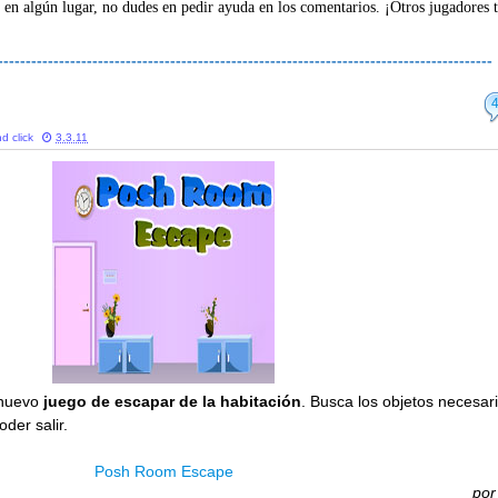
 en algún lugar, no dudes en pedir ayuda en los comentarios. ¡Otros jugadores 
-----------------------------------------------------------------------------------------
e
d click
3.3.11
 nuevo
juego de escapar de la habitación
. Busca los objetos necesar
der salir.
Posh Room Escape
po