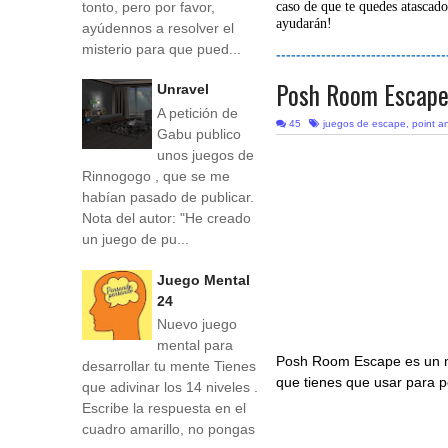
tonto, pero por favor,
caso de que te quedes atascado
ayudarán!
ayúdennos a resolver el
misterio para que pued...
----------------------------------
Posh Room Escap
Unravel
A petición de
45
juegos de escape
,
point an
Gabu publico
unos juegos de
Rinnogogo , que se me
habían pasado de publicar.
Nota del autor: "He creado
un juego de pu...
Juego Mental
24
Nuevo juego
mental para
Posh Room Escape es un
desarrollar tu mente Tienes
que tienes que usar para po
que adivinar los 14 niveles .
Escribe la respuesta en el
cuadro amarillo, no pongas