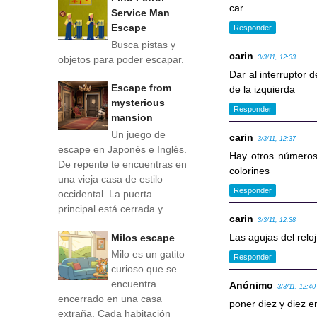
car
Service Man
Escape
Responder
Busca pistas y
carin
objetos para poder escapar.
3/3/11, 12:33
Dar al interruptor 
Escape from
de la izquierda
mysterious
Responder
mansion
Un juego de
carin
3/3/11, 12:37
escape en Japonés e Inglés.
Hay otros números:
De repente te encuentras en
colorines
una vieja casa de estilo
Responder
occidental. La puerta
principal está cerrada y ...
carin
3/3/11, 12:38
Las agujas del rel
Milos escape
Milo es un gatito
Responder
curioso que se
encuentra
Anónimo
3/3/11, 12:40
encerrado en una casa
poner diez y diez e
extraña. Cada habitación