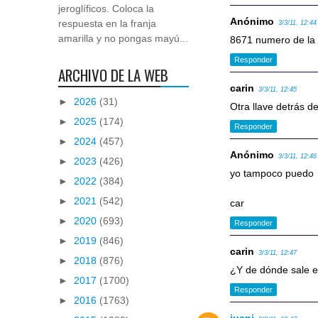
jeroglíficos. Coloca la
Anónimo
respuesta en la franja
3/3/11, 12:44
amarilla y no pongas mayú...
8671 numero de la 
Responder
ARCHIVO DE LA WEB
carin
3/3/11, 12:45
►
2026
(31)
Otra llave detrás d
►
2025
(174)
Responder
►
2024
(457)
Anónimo
3/3/11, 12:46
►
2023
(426)
yo tampoco puedo
►
2022
(384)
►
2021
(542)
car
►
2020
(693)
Responder
►
2019
(846)
carin
3/3/11, 12:47
►
2018
(876)
¿Y de dónde sale e
►
2017
(1700)
Responder
►
2016
(1763)