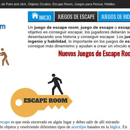
 de Point and click, Objetos Ocultos, Escape Room, Juegos para Pensar, Riddles.
JUEGOS DE ESCAPE
JUEGOS DE RI
INICIO
Un
juego de escape room
,
juego de escape
o
escap
objetivo es conseguir escapar, los jugadores deberán s
desenlazando una historia y conseguir escapar. Los
ju
ingenio y habilidad
, lo importante en los juegos de
es
consigue más dinamismo y ayudan a crear un vínculo en
Nuevos Juegos de Escape Roo
escape
es que estás encerrado en algún lugar y debes salir de allí mirando
do objetos y resolviendo diferentes tipos de
acertijos
basados en la
lógica
. En