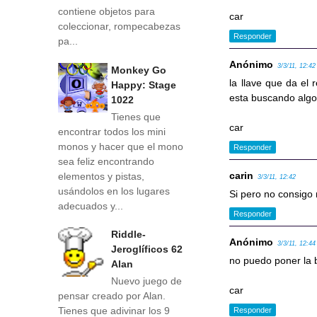
contiene objetos para
car
coleccionar, rompecabezas
Responder
pa...
Anónimo
3/3/11, 12:42
Monkey Go
la llave que da el 
Happy: Stage
esta buscando algo
1022
Tienes que
car
encontrar todos los mini
monos y hacer que el mono
Responder
sea feliz encontrando
carin
elementos y pistas,
3/3/11, 12:42
usándolos en los lugares
Si pero no consigo 
adecuados y...
Responder
Riddle-
Anónimo
3/3/11, 12:44
Jeroglíficos 62
no puedo poner la b
Alan
Nuevo juego de
car
pensar creado por Alan.
Tienes que adivinar los 9
Responder