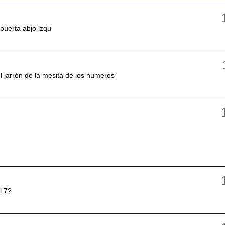
puerta abjo izqu
el jarrón de la mesita de los numeros
l 7?