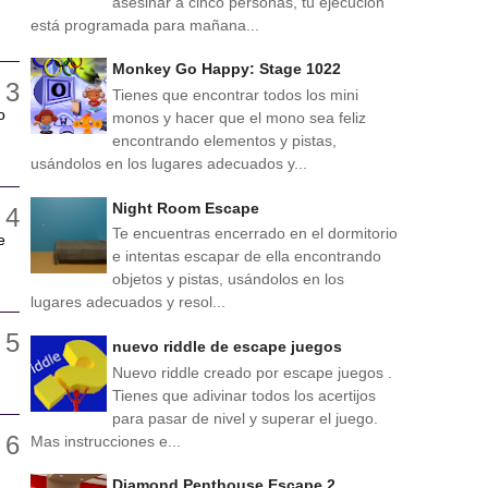
asesinar a cinco personas, tu ejecución
está programada para mañana...
Monkey Go Happy: Stage 1022
Tienes que encontrar todos los mini
o
monos y hacer que el mono sea feliz
encontrando elementos y pistas,
usándolos en los lugares adecuados y...
Night Room Escape
Te encuentras encerrado en el dormitorio
e
e intentas escapar de ella encontrando
objetos y pistas, usándolos en los
lugares adecuados y resol...
nuevo riddle de escape juegos
Nuevo riddle creado por escape juegos .
Tienes que adivinar todos los acertijos
para pasar de nivel y superar el juego.
Mas instrucciones e...
Diamond Penthouse Escape 2