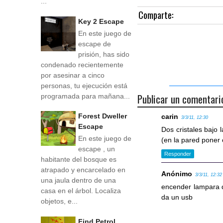
...
Comparte:
Key 2 Escape
En este juego de
escape de
prisión, has sido
condenado recientemente
por asesinar a cinco
personas, tu ejecución está
Publicar un comentari
programada para mañana...
Forest Dweller
carin
3/3/11, 12:30
Escape
Dos cristales bajo 
En este juego de
(en la pared poner 
escape , un
Responder
habitante del bosque es
atrapado y encarcelado en
Anónimo
3/3/11, 12:32
una jaula dentro de una
encender lampara d
casa en el árbol. Localiza
da un usb
objetos, e...
Find Petrol