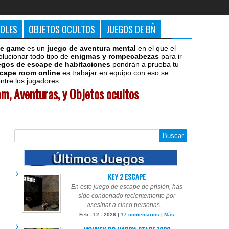
DDLES
OBJETOS OCULTOS
JUEGOS DE BÑ
e game
es un
juego de aventura mental
en el que el
olucionar todo tipo de
enigmas y rompecabezas
para ir
egos de escape de habitaciones
pondrán a prueba tu
cape room online
es trabajar en equipo con eso se
tre los jugadores.
m, Aventuras, y Objetos ocultos
KEY 2 ESCAPE
En este juego de escape de prisión, has
sido condenado recientemente por
asesinar a cinco personas,...
Feb - 12 - 2026 |
17 comentarios
|
Más