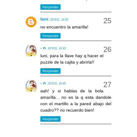
Responder
luni
22/3/11, 14:53
no encuentro la amarilla!
Responder
- n
22/3/11, 16:43
luni, para la llave hay q hacer el
puzzle de la cajita y abrirla!!
Responder
- n
22/3/11, 16:45
aah! y si hablas de la bola
amarilla... no es la q esta dandole
con el martillo a la pared abajo del
cuadro?? no recuerdo bien!
Responder