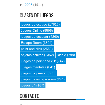
►
2008
(1911)
CLASES DE JUEGOS
juegos de escape
(17816)
Juegos Online
(5595)
juegos de escapar
(4260)
Escape Room
(3804)
point and click
(2552)
objetos ocultos
(1352)
Riddle
(798)
juegos de point and clik
(747)
Juegos mentales
(641)
juegos de pensar
(559)
juegos de escape room
(294)
juegos bñ
(167)
CONTACTO