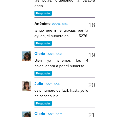
las bolas, ordenando la palabra
open
Responder
Anónimo
20/3/11, 12:06
tengo que irme gracias por la
ayuda, el numero es..........5276
Responder
Gloria
20/3/11, 12:06
Bien ya tenemos las 4
bolas..ahora a por el numerito.
Responder
Julia
20/3/11, 12:08
este numero es facil, hasta yo lo
he sacado jeje
Responder
Gloria
20/3/11, 12:11