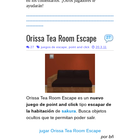
en los comentarios. ¡Otros jugadores te
ayudarán!
--------------------------------------------------------
--------------------------------------------------------
-----------
Orissa Tea Room Escape
27
27
juegos de escape
,
point and click
20.3.11
Orissa Tea Room Escape es un
nuevo
juego de point and click
tipo
escapar de
la habitación
de
sakura
. Busca objetos
ocultos que te permitan poder salir.
jugar Orissa Tea Room Escape
por
bñ