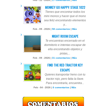
Feb - 12 - 2026 |
17 comentarios
|
Más
MONKEY GO HAPPY: STAGE 1022
Tienes que encontrar todos los
mini monos y hacer que el mono
sea feliz encontrando elementos
y...
Feb - 09 - 2026 |
58 comentarios
|
Más
NIGHT ROOM ESCAPE
Te encuentras encerrado en el
dormitorio e intentas escapar de
ella encontrando objetos y
pistas,...
Feb - 09 - 2026 |
31 comentarios
|
Más
FIND THE RED TRACTOR KEY
ESCAPE
Quieres transportar heno con tu
tractor rojo, pero falta la llave.
Para encontrarla, encuentra...
Feb - 04 - 2026 |
6 comentarios
|
Más