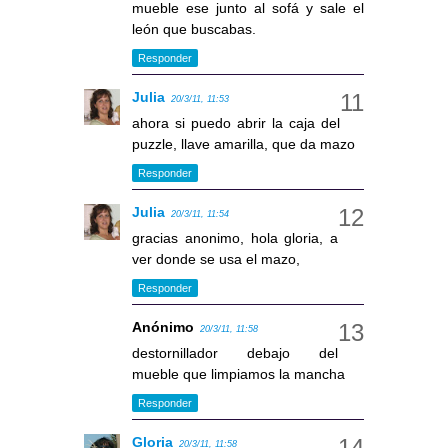
mueble ese junto al sofá y sale el
león que buscabas.
Responder
Julia
20/3/11, 11:53
ahora si puedo abrir la caja del
puzzle, llave amarilla, que da mazo
Responder
Julia
20/3/11, 11:54
gracias anonimo, hola gloria, a
ver donde se usa el mazo,
Responder
Anónimo
20/3/11, 11:58
destornillador debajo del
mueble que limpiamos la mancha
Responder
Gloria
20/3/11, 11:58