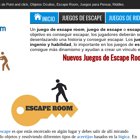
 de Point and click, Objetos Ocultos, Escape Room, Juegos para Pensar, Riddles.
JUEGOS DE ESCAPE
JUEGOS DE RI
INICIO
Un
juego de escape room
,
juego de escape
o
escap
objetivo es conseguir escapar, los jugadores deberán s
desenlazando una historia y conseguir escapar. Los
ju
ingenio y habilidad
, lo importante en los juegos de
es
consigue más dinamismo y ayudan a crear un vínculo en
Nuevos Juegos de Escape Roo
escape
es que estás encerrado en algún lugar y debes salir de allí mirando
do objetos y resolviendo diferentes tipos de
acertijos
basados en la
lógica
. En