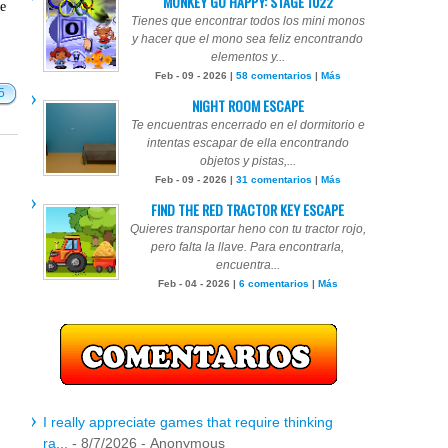
MONKEY GO HAPPY: STAGE 1022
te
Tienes que encontrar todos los mini monos
y hacer que el mono sea feliz encontrando
elementos y...
Feb - 09 - 2026 |
58 comentarios
|
Más
5
NIGHT ROOM ESCAPE
Te encuentras encerrado en el dormitorio e
intentas escapar de ella encontrando
objetos y pistas,...
Feb - 09 - 2026 |
31 comentarios
|
Más
FIND THE RED TRACTOR KEY ESCAPE
Quieres transportar heno con tu tractor rojo,
pero falta la llave. Para encontrarla,
encuentra...
Feb - 04 - 2026 |
6 comentarios
|
Más
I really appreciate games that require thinking
ra...
- 8/7/2026
- Anonymous