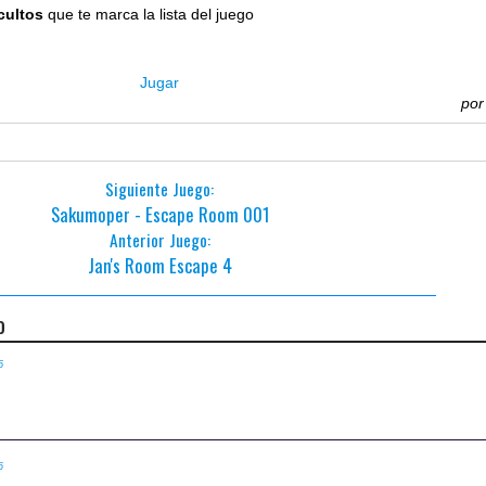
cultos
que te marca la lista del juego
Jugar
po
Siguiente Juego:
Sakumoper - Escape Room 001
Anterior Juego:
Jan's Room Escape 4
o
5
6