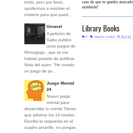
tonto, pero por favor,
caso de que te quedes atascado
ayudarán!
ayúdennos a resolver el
misterio para que pued...
----------------------------------
Library Books
Unravel
A petición de
5
objetos ocultos
29.3.11
Gabu publico
unos juegos de
Rinnogogo , que se me
habían pasado de publicar.
Nota del autor: "He creado
un juego de pu...
Juego Mental
24
Nuevo juego
mental para
desarrollar tu mente Tienes
que adivinar los 14 niveles .
Escribe la respuesta en el
cuadro amarillo, no pongas