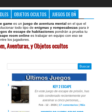
DDLES
OBJETOS OCULTOS
JUEGOS DE BÑ
e game
es un
juego de aventura mental
en el que el
olucionar todo tipo de
enigmas y rompecabezas
para ir
egos de escape de habitaciones
pondrán a prueba tu
cape room online
es trabajar en equipo con eso se
tre los jugadores.
m, Aventuras, y Objetos ocultos
KEY 2 ESCAPE
En este juego de escape de prisión, has
sido condenado recientemente por
asesinar a cinco personas,...
Feb - 12 - 2026 |
17 comentarios
|
Más