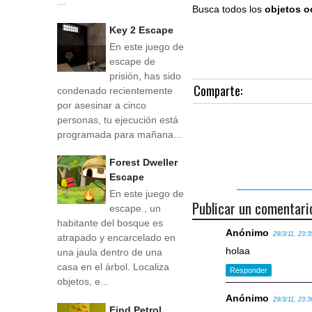
...
Busca todos los
objetos o
Key 2 Escape
En este juego de
escape de
prisión, has sido
Comparte:
condenado recientemente
por asesinar a cinco
personas, tu ejecución está
programada para mañana...
Forest Dweller
Escape
En este juego de
Publicar un comentari
escape , un
habitante del bosque es
Anónimo
29/3/11, 23:3
atrapado y encarcelado en
holaa
una jaula dentro de una
casa en el árbol. Localiza
Responder
objetos, e...
Anónimo
29/3/11, 23:3
Find Petrol