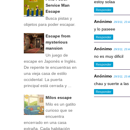
estoy solaa
Service Man
Responder
Escape
Busca pistas y
Anónimo
29/3/11, 23:4
objetos para poder escapar.
y lo paseee
Escape from
Responder
mysterious
mansion
Anónimo
29/3/11, 23:4
Un juego de
no es muy dificil
escape en Japonés e Inglés.
Responder
De repente te encuentras en
una vieja casa de estilo
Anónimo
29/3/11, 23:4
occidental. La puerta
chau y suerte a las
principal está cerrada y ...
Responder
Milos escape
Milo es un gatito
curioso que se
encuentra
encerrado en una casa
extraña. Cada habitación