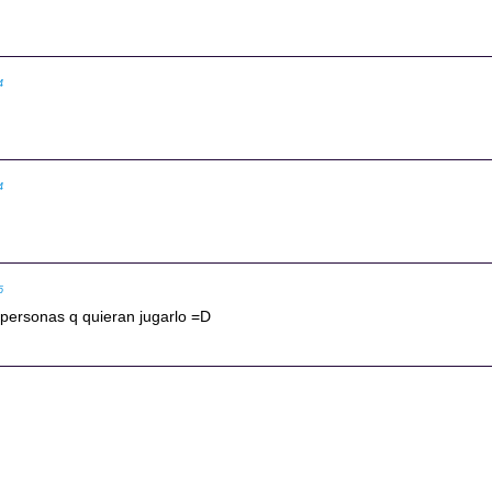
4
4
6
 personas q quieran jugarlo =D