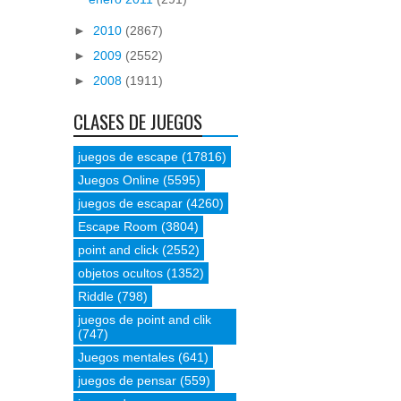
►
2010
(2867)
►
2009
(2552)
►
2008
(1911)
CLASES DE JUEGOS
juegos de escape
(17816)
Juegos Online
(5595)
juegos de escapar
(4260)
Escape Room
(3804)
point and click
(2552)
objetos ocultos
(1352)
Riddle
(798)
juegos de point and clik
(747)
Juegos mentales
(641)
juegos de pensar
(559)