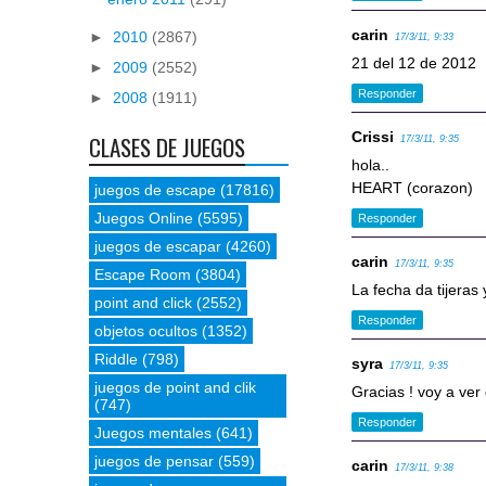
carin
►
2010
(2867)
17/3/11, 9:33
21 del 12 de 2012
►
2009
(2552)
Responder
►
2008
(1911)
Crissi
CLASES DE JUEGOS
17/3/11, 9:35
hola..
HEART (corazon)
juegos de escape
(17816)
Juegos Online
(5595)
Responder
juegos de escapar
(4260)
carin
17/3/11, 9:35
Escape Room
(3804)
La fecha da tijeras 
point and click
(2552)
Responder
objetos ocultos
(1352)
Riddle
(798)
syra
17/3/11, 9:35
juegos de point and clik
Gracias ! voy a ver
(747)
Responder
Juegos mentales
(641)
juegos de pensar
(559)
carin
17/3/11, 9:38