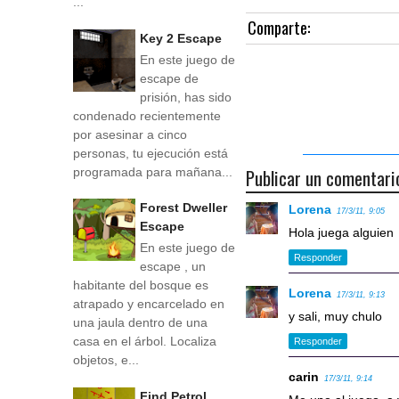
...
Comparte:
Key 2 Escape
En este juego de
escape de
prisión, has sido
condenado recientemente
por asesinar a cinco
personas, tu ejecución está
Publicar un comentari
programada para mañana...
Forest Dweller
Lorena
17/3/11, 9:05
Escape
Hola juega alguien
En este juego de
Responder
escape , un
habitante del bosque es
Lorena
17/3/11, 9:13
atrapado y encarcelado en
y sali, muy chulo
una jaula dentro de una
casa en el árbol. Localiza
Responder
objetos, e...
carin
17/3/11, 9:14
Find Petrol