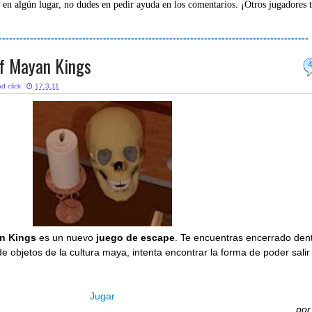
 en algún lugar, no dudes en pedir ayuda en los comentarios. ¡Otros jugadores 
-----------------------------------------------------------------------------------------
of Mayan Kings
d click
17.3.11
an Kings
es un nuevo
juego de escape
. Te encuentras encerrado den
e objetos de la cultura maya, intenta encontrar la forma de poder salir
Jugar
po