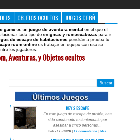
DDLES
OBJETOS OCULTOS
JUEGOS DE BÑ
e game
es un
juego de aventura mental
en el que el
olucionar todo tipo de
enigmas y rompecabezas
para ir
egos de escape de habitaciones
pondrán a prueba tu
cape room online
es trabajar en equipo con eso se
tre los jugadores.
m, Aventuras, y Objetos ocultos
KEY 2 ESCAPE
En este juego de escape de prisión, has
sido condenado recientemente por
asesinar a cinco personas,...
Feb - 12 - 2026 |
17 comentarios
|
Más