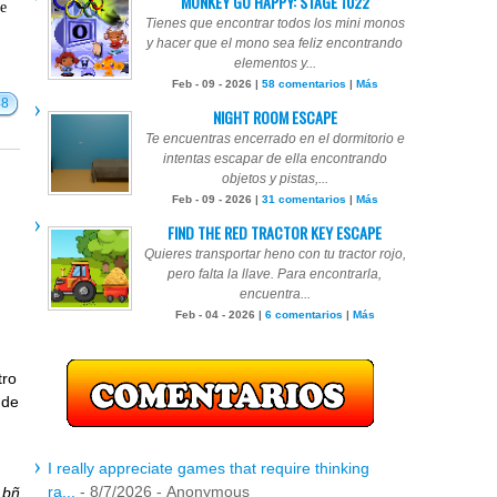
MONKEY GO HAPPY: STAGE 1022
te
Tienes que encontrar todos los mini monos
y hacer que el mono sea feliz encontrando
elementos y...
Feb - 09 - 2026 |
58 comentarios
|
Más
48
NIGHT ROOM ESCAPE
Te encuentras encerrado en el dormitorio e
intentas escapar de ella encontrando
objetos y pistas,...
Feb - 09 - 2026 |
31 comentarios
|
Más
FIND THE RED TRACTOR KEY ESCAPE
Quieres transportar heno con tu tractor rojo,
pero falta la llave. Para encontrarla,
encuentra...
Feb - 04 - 2026 |
6 comentarios
|
Más
tro
 de
I really appreciate games that require thinking
ra...
- 8/7/2026
- Anonymous
r
bñ