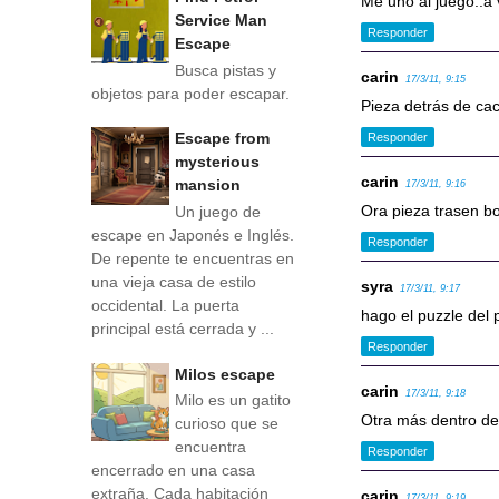
Me uno al juego..a 
Service Man
Responder
Escape
Busca pistas y
carin
17/3/11, 9:15
objetos para poder escapar.
Pieza detrás de cact
Escape from
Responder
mysterious
carin
mansion
17/3/11, 9:16
Ora pieza trasen bo
Un juego de
escape en Japonés e Inglés.
Responder
De repente te encuentras en
una vieja casa de estilo
syra
17/3/11, 9:17
occidental. La puerta
hago el puzzle del 
principal está cerrada y ...
Responder
Milos escape
carin
17/3/11, 9:18
Milo es un gatito
Otra más dentro de
curioso que se
encuentra
Responder
encerrado en una casa
extraña. Cada habitación
carin
17/3/11, 9:19