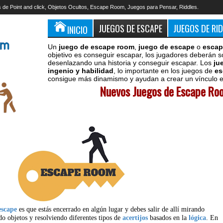
 de Point and click, Objetos Ocultos, Escape Room, Juegos para Pensar, Riddles.
JUEGOS DE ESCAPE
JUEGOS DE RI
INICIO
Un
juego de escape room
,
juego de escape
o
escap
objetivo es conseguir escapar, los jugadores deberán s
desenlazando una historia y conseguir escapar. Los
ju
ingenio y habilidad
, lo importante en los juegos de
es
consigue más dinamismo y ayudan a crear un vínculo en
Nuevos Juegos de Escape Roo
escape
es que estás encerrado en algún lugar y debes salir de allí mirando
do objetos y resolviendo diferentes tipos de
acertijos
basados en la
lógica
. En