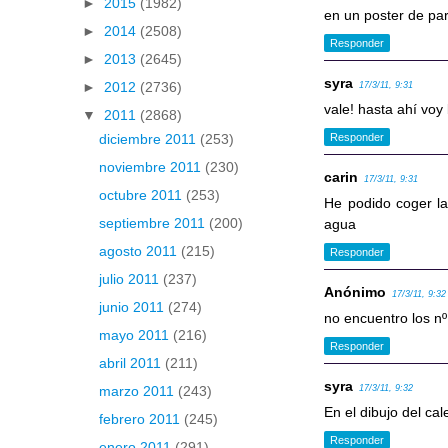
►
2015
(1982)
en un poster de par
►
2014
(2508)
Responder
►
2013
(2645)
syra
►
2012
(2736)
17/3/11, 9:31
vale! hasta ahí vo
▼
2011
(2868)
Responder
diciembre 2011
(253)
noviembre 2011
(230)
carin
17/3/11, 9:31
octubre 2011
(253)
He podido coger la 
septiembre 2011
(200)
agua
agosto 2011
(215)
Responder
julio 2011
(237)
Anónimo
17/3/11, 9:32
junio 2011
(274)
no encuentro los nº
mayo 2011
(216)
Responder
abril 2011
(211)
syra
17/3/11, 9:32
marzo 2011
(243)
En el dibujo del c
febrero 2011
(245)
Responder
enero 2011
(291)