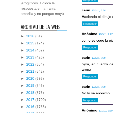
jeroglíficos. Coloca la
respuesta en la franja
carin
17/3/11, 9:26
amarilla y no pongas mayú...
Haciendo el dibujo d
Responder
ARCHIVO DE LA WEB
Anónimo
17/3/11, 9:27
►
2026
(31)
como se coge la pi
►
2025
(174)
Responder
►
2024
(457)
►
2023
(426)
carin
17/3/11, 9:28
Syra, en cuadro de 
►
2022
(384)
arena
►
2021
(542)
Responder
►
2020
(693)
►
2019
(846)
carin
17/3/11, 9:28
►
2018
(876)
No lo sé anónimo..
►
2017
(1700)
Responder
►
2016
(1763)
Anónimo
17/3/11, 9:30