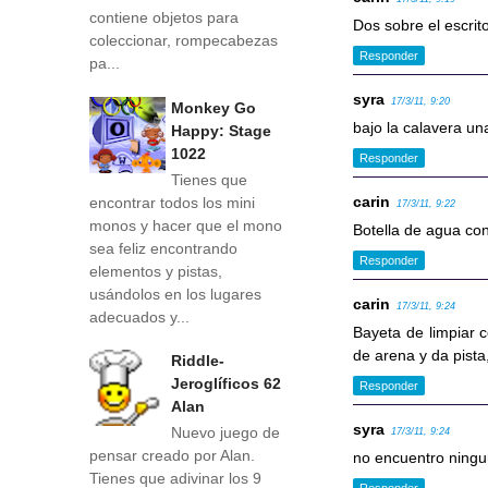
contiene objetos para
Dos sobre el escrit
coleccionar, rompecabezas
Responder
pa...
syra
17/3/11, 9:20
Monkey Go
bajo la calavera un
Happy: Stage
1022
Responder
Tienes que
carin
encontrar todos los mini
17/3/11, 9:22
monos y hacer que el mono
Botella de agua con
sea feliz encontrando
Responder
elementos y pistas,
usándolos en los lugares
carin
17/3/11, 9:24
adecuados y...
Bayeta de limpiar c
de arena y da pista
Riddle-
Jeroglíficos 62
Responder
Alan
syra
Nuevo juego de
17/3/11, 9:24
pensar creado por Alan.
no encuentro ningu
Tienes que adivinar los 9
Responder