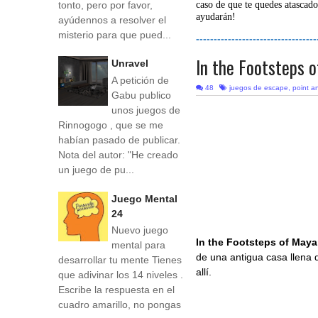
tonto, pero por favor,
caso de que te quedes atascado
ayudarán!
ayúdennos a resolver el
misterio para que pued...
----------------------------------
In the Footsteps 
Unravel
A petición de
48
juegos de escape
,
point an
Gabu publico
unos juegos de
Rinnogogo , que se me
habían pasado de publicar.
Nota del autor: "He creado
un juego de pu...
Juego Mental
24
Nuevo juego
In the Footsteps of May
mental para
de una antigua casa llena d
desarrollar tu mente Tienes
allí.
que adivinar los 14 niveles .
Escribe la respuesta en el
cuadro amarillo, no pongas