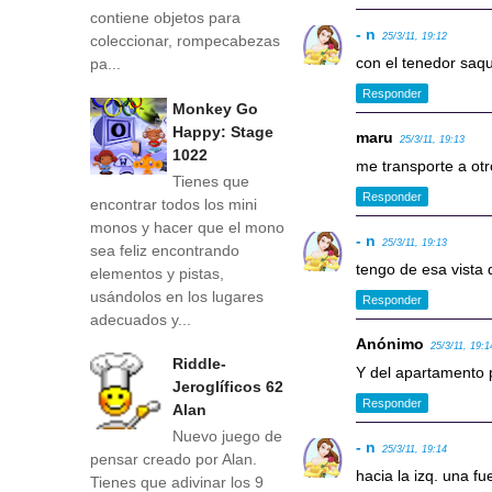
contiene objetos para
- n
25/3/11, 19:12
coleccionar, rompecabezas
con el tenedor saqu
pa...
Responder
Monkey Go
Happy: Stage
maru
25/3/11, 19:13
1022
me transporte a otr
Tienes que
Responder
encontrar todos los mini
monos y hacer que el mono
- n
25/3/11, 19:13
sea feliz encontrando
tengo de esa vista 
elementos y pistas,
usándolos en los lugares
Responder
adecuados y...
Anónimo
25/3/11, 19:1
Riddle-
Y del apartamento 
Jeroglíficos 62
Responder
Alan
Nuevo juego de
- n
25/3/11, 19:14
pensar creado por Alan.
hacia la izq. una f
Tienes que adivinar los 9