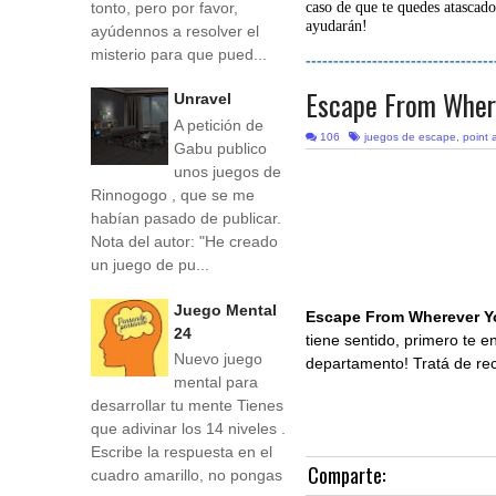
tonto, pero por favor,
caso de que te quedes atascado
ayudarán!
ayúdennos a resolver el
misterio para que pued...
----------------------------------
Escape From Wher
Unravel
A petición de
106
juegos de escape
,
point 
Gabu publico
unos juegos de
Rinnogogo , que se me
habían pasado de publicar.
Nota del autor: "He creado
un juego de pu...
Juego Mental
Escape From Wherever Y
24
tiene sentido, primero te 
Nuevo juego
departamento! Tratá de reco
mental para
desarrollar tu mente Tienes
que adivinar los 14 niveles .
Escribe la respuesta en el
Comparte:
cuadro amarillo, no pongas