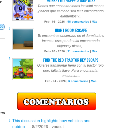
MONKEY GO HAPPY: STAGE 1022
te
Tienes que encontrar todos los mini monos
y hacer que el mono sea feliz encontrando
elementos y...
Feb - 09 - 2026 |
58 comentarios
|
Más
06
NIGHT ROOM ESCAPE
Te encuentras encerrado en el dormitorio e
intentas escapar de ella encontrando
objetos y pistas,...
Feb - 09 - 2026 |
31 comentarios
|
Más
FIND THE RED TRACTOR KEY ESCAPE
Quieres transportar heno con tu tractor rojo,
pero falta la llave. Para encontrarla,
encuentra...
Feb - 04 - 2026 |
6 comentarios
|
Más
n
imo
This discussion highlights how vehicles and
outdoo...
- 8/2/2026
- youcut