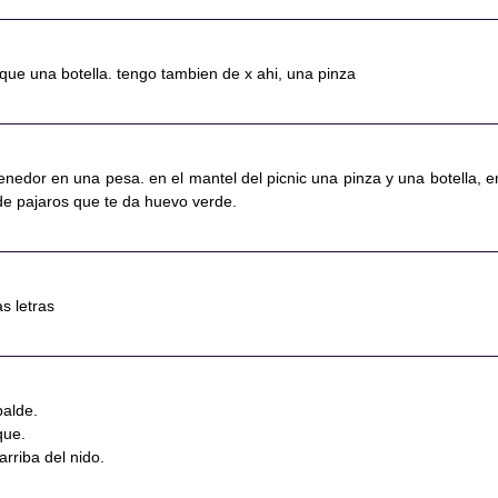
que una botella. tengo tambien de x ahi, una pinza
 tenedor en una pesa. en el mantel del picnic una pinza y una botella, e
de pajaros que te da huevo verde.
s letras
balde.
que.
rriba del nido.