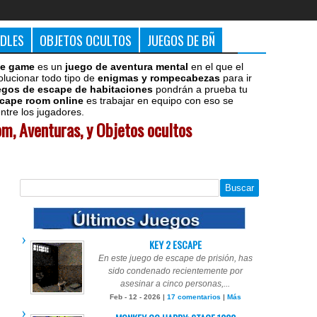
DDLES
OBJETOS OCULTOS
JUEGOS DE BÑ
e game
es un
juego de aventura mental
en el que el
olucionar todo tipo de
enigmas y rompecabezas
para ir
egos de escape de habitaciones
pondrán a prueba tu
cape room online
es trabajar en equipo con eso se
tre los jugadores.
m, Aventuras, y Objetos ocultos
KEY 2 ESCAPE
En este juego de escape de prisión, has
sido condenado recientemente por
asesinar a cinco personas,...
Feb - 12 - 2026 |
17 comentarios
|
Más