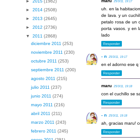
maru
►
2015
(1982)
25/3/11, 19:17
uh. en la habitacio
►
2014
(2508)
de lava. y un cuchi
►
2013
(2645)
petalo rosa de un c
►
2012
(2736)
porta vasos. y en 
lado
▼
2011
(2868)
diciembre 2011
(253)
Responder
noviembre 2011
(230)
- n
25/3/11, 19:17
octubre 2011
(253)
en el adorno ese q 
septiembre 2011
(200)
Responder
agosto 2011
(215)
maru
25/3/11, 19:18
julio 2011
(237)
con el cuchillo se s
junio 2011
(274)
Responder
mayo 2011
(216)
abril 2011
(211)
- n
25/3/11, 19:18
marzo 2011
(243)
ah, gracias maru! co
febrero 2011
(245)
Responder
enero 2011
(291)