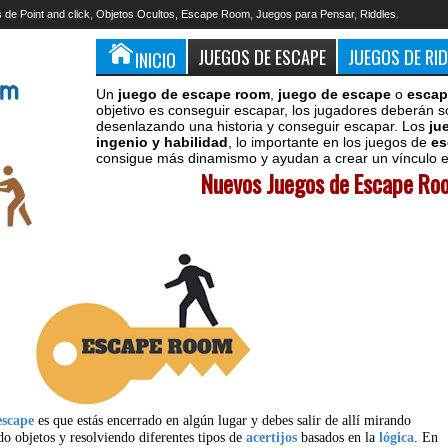
 de Point and click, Objetos Ocultos, Escape Room, Juegos para Pensar, Riddles.
JUEGOS DE ESCAPE
JUEGOS DE RI
INICIO
Un
juego de escape room
,
juego de escape
o
escap
objetivo es conseguir escapar, los jugadores deberán s
desenlazando una historia y conseguir escapar. Los
ju
ingenio y habilidad
, lo importante en los juegos de
es
consigue más dinamismo y ayudan a crear un vínculo en
Nuevos Juegos de Escape Roo
escape
es que estás encerrado en algún lugar y debes salir de allí mirando
do objetos y resolviendo diferentes tipos de
acertijos
basados en la
lógica
. En