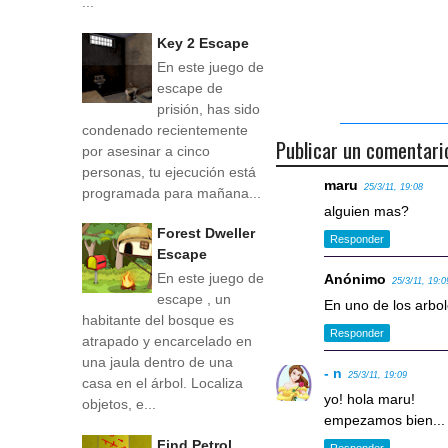
...
Key 2 Escape
En este juego de
escape de
prisión, has sido
condenado recientemente
Publicar un comentari
por asesinar a cinco
personas, tu ejecución está
maru
25/3/11, 19:08
programada para mañana...
alguien mas?
Forest Dweller
Responder
Escape
En este juego de
Anónimo
25/3/11, 19:0
escape , un
En uno de los arbo
habitante del bosque es
Responder
atrapado y encarcelado en
una jaula dentro de una
- n
25/3/11, 19:09
casa en el árbol. Localiza
yo! hola maru!
objetos, e...
empezamos bien... d
Find Petrol