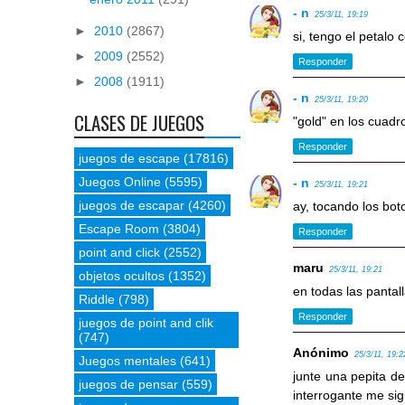
- n
25/3/11, 19:19
►
2010
(2867)
si, tengo el petalo 
►
2009
(2552)
Responder
►
2008
(1911)
- n
25/3/11, 19:20
CLASES DE JUEGOS
"gold" en los cuadr
Responder
juegos de escape
(17816)
Juegos Online
(5595)
- n
25/3/11, 19:21
juegos de escapar
(4260)
ay, tocando los bot
Escape Room
(3804)
Responder
point and click
(2552)
maru
25/3/11, 19:21
objetos ocultos
(1352)
en todas las pantall
Riddle
(798)
Responder
juegos de point and clik
(747)
Anónimo
25/3/11, 19:2
Juegos mentales
(641)
junte una pepita de
juegos de pensar
(559)
interrogante me si