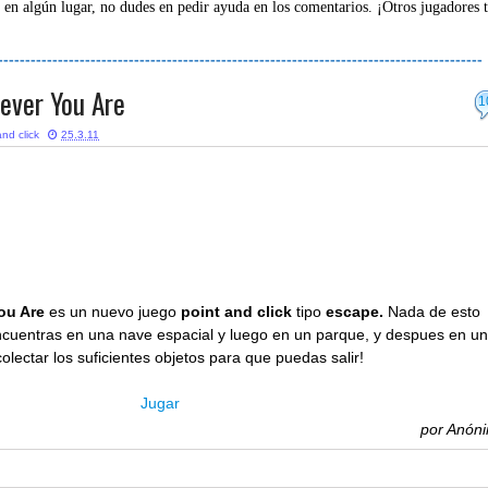
 en algún lugar, no dudes en pedir ayuda en los comentarios. ¡Otros jugadores 
-----------------------------------------------------------------------------------------
ever You Are
1
and click
25.3.11
ou Are
es un nuevo juego
point and click
tipo
escape.
Nada de esto
encuentras en una nave espacial y luego en un parque, y despues en u
lectar los suficientes objetos para que puedas salir!
Jugar
por
Anón