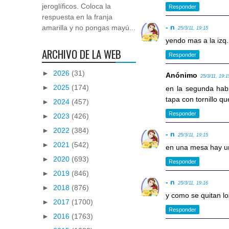
jeroglíficos. Coloca la
Responder
respuesta en la franja
- n
amarilla y no pongas mayú...
25/3/11, 19:15
yendo mas a la izq. 
ARCHIVO DE LA WEB
Responder
►
2026
(31)
Anónimo
25/3/11, 19:1
►
2025
(174)
en la segunda habit
tapa con tornillo q
►
2024
(457)
Responder
►
2023
(426)
►
2022
(384)
- n
25/3/11, 19:15
►
2021
(542)
en una mesa hay un
►
2020
(693)
Responder
►
2019
(846)
- n
25/3/11, 19:16
►
2018
(876)
y como se quitan los
►
2017
(1700)
Responder
►
2016
(1763)