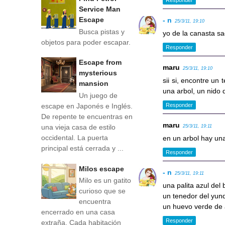
Responder
Service Man
Escape
- n
25/3/11, 19:10
Busca pistas y
yo de la canasta sa
objetos para poder escapar.
Responder
Escape from
maru
25/3/11, 19:10
mysterious
sii si, encontre un
mansion
una arbol, un nido 
Un juego de
escape en Japonés e Inglés.
Responder
De repente te encuentras en
maru
una vieja casa de estilo
25/3/11, 19:11
occidental. La puerta
en un arbol hay una
principal está cerrada y ...
Responder
Milos escape
- n
25/3/11, 19:11
Milo es un gatito
una palita azul del 
curioso que se
un tenedor del yun
encuentra
un huevo verde de a
encerrado en una casa
Responder
extraña. Cada habitación