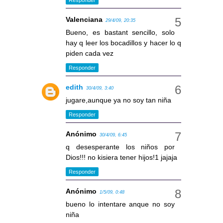
Valenciana
29/4/09, 20:35
Bueno, es bastant sencillo, solo
hay q leer los bocadillos y hacer lo q
piden cada vez
Responder
edith
30/4/09, 3:40
jugare,aunque ya no soy tan niña
Responder
Anónimo
30/4/09, 6:45
q desesperante los niños por
Dios!!! no kisiera tener hijos!1 jajaja
Responder
Anónimo
1/5/09, 0:48
bueno lo intentare anque no soy
niña