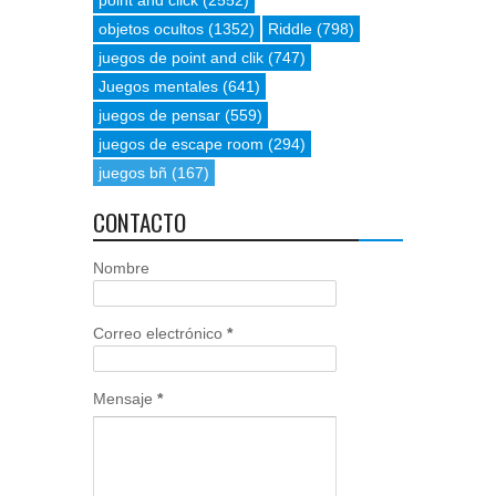
point and click
(2552)
objetos ocultos
(1352)
Riddle
(798)
juegos de point and clik
(747)
Juegos mentales
(641)
juegos de pensar
(559)
juegos de escape room
(294)
juegos bñ
(167)
CONTACTO
Nombre
Correo electrónico
*
Mensaje
*