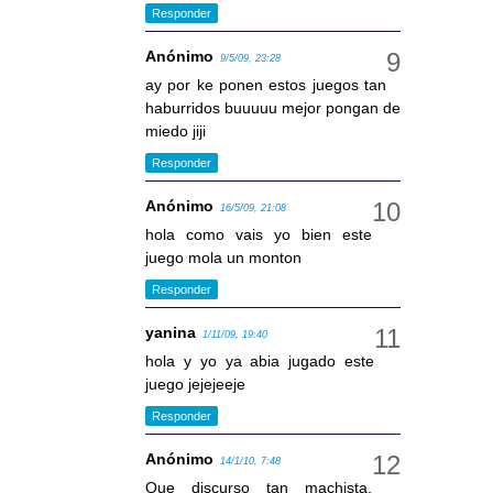
Responder
Anónimo
9/5/09, 23:28
ay por ke ponen estos juegos tan
haburridos buuuuu mejor pongan de
miedo jiji
Responder
Anónimo
16/5/09, 21:08
hola como vais yo bien este
juego mola un monton
Responder
yanina
1/11/09, 19:40
hola y yo ya abia jugado este
juego jejejeeje
Responder
Anónimo
14/1/10, 7:48
Que discurso tan machista,