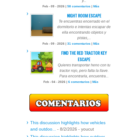
y...
Feb - 09 - 2026 |
58 comentarios
|
Más
NIGHT ROOM ESCAPE
Te encuentras encerrado en el
dormitorio e intentas escapar de
ella encontrando objetos y
pistas,...
Feb - 09 - 2026 |
31 comentarios
|
Más
FIND THE RED TRACTOR KEY
ESCAPE
Quieres transportar heno con tu
tractor rojo, pero falta la llave.
Para encontrarla, encuentra...
Feb - 04 - 2026 |
6 comentarios
|
Más
This discussion highlights how vehicles
and outdoo...
- 8/2/2026
- youcut
This discussion highlights how outdoor