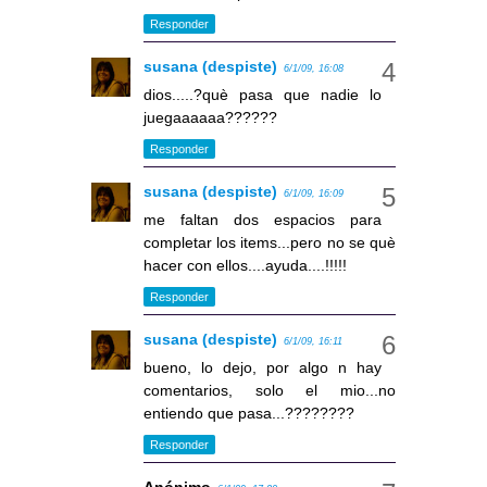
Responder
susana (despiste)
6/1/09, 16:08
dios.....?què pasa que nadie lo
juegaaaaaa??????
Responder
susana (despiste)
6/1/09, 16:09
me faltan dos espacios para
completar los items...pero no se què
hacer con ellos....ayuda....!!!!!
Responder
susana (despiste)
6/1/09, 16:11
bueno, lo dejo, por algo n hay
comentarios, solo el mio...no
entiendo que pasa...????????
Responder