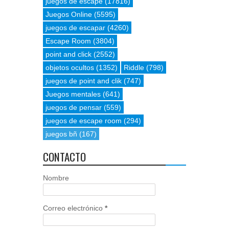
juegos de escape
(17816)
Juegos Online
(5595)
juegos de escapar
(4260)
Escape Room
(3804)
point and click
(2552)
objetos ocultos
(1352)
Riddle
(798)
juegos de point and clik
(747)
Juegos mentales
(641)
juegos de pensar
(559)
juegos de escape room
(294)
juegos bñ
(167)
CONTACTO
Nombre
Correo electrónico
*