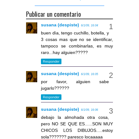
Publicar un comentario
susana (despiste)
6/1/09, 16:04
buen dìa, tengo cuchillo, botella, y
3 cosas mas que no se identificar,
tampoco se combinarlas, es muy
raro...hay alguien?????
Responder
susana (despiste)
6/1/09, 16:05
por favor, alguien sabe
jugarlo??????
Responder
susana (despiste)
6/1/09, 16:06
debajo la almohada otra cosa,
pero NO SE QUE ES......SON MUY
CHICOS LOS DIBUJOS.....estoy
sola??????? paresco locaaaaa