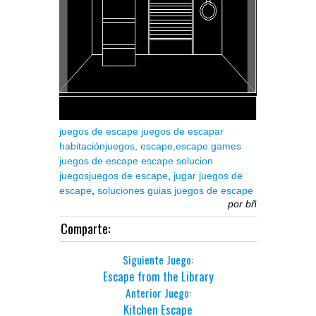
juegos de escape
juegos de escapar
habitación
juegos,
escape,
escape games
juegos de escape
escape solucion
juegos
juegos de escape
,
jugar juegos de
escape
,
soluciones guias juegos de escape
por
bñ
Comparte:
Siguiente Juego:
Escape from the Library
Anterior Juego:
Kitchen Escape