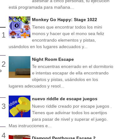
asesinar a cinco personas, tu ejecución
está programada para mañana...
Monkey Go Happy: Stage 1022
Tienes que encontrar todos los mini
monos y hacer que el mono sea feliz
encontrando elementos y pistas,
usándolos en los lugares adecuados y...
Night Room Escape
Te encuentras encerrado en el dormitorio
o
e intentas escapar de ella encontrando
objetos y pistas, usándolos en los
lugares adecuados y resol...
nuevo riddle de escape juegos
Nuevo riddle creado por escape juegos .
Tienes que adivinar todos los acertijos
para pasar de nivel y superar el juego.
Mas instrucciones e...
Diamond Penthouse Escape 2