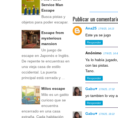
Service Man
Escape
Busca pistas y
Publicar un comentari
objetos para poder escapar.
Ana25
17/9/25, 14:13
Escape from
Este ya se jugo
mysterious
Responder
mansion
Un juego de
Anónimo
17/9/25, 14:
escape en Japonés e Inglés.
Ya lo había jugado,
De repente te encuentras en
con las pistas.
una vieja casa de estilo
Tano.
occidental. La puerta
principal está cerrada y ...
Responder
Milos escape
Gabu♥
17/9/25, 17:32
Milo es un gatito
yo tambien lo voy a
curioso que se
Responder
encuentra
encerrado en una casa
Gabu♥
17/9/25, 18:22
extraña. Cada habitación