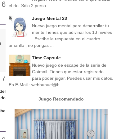
el río. Sólo 2 perso...
Juego Mental 23
Nuevo juego mental para desarrollar tu
mente Tienes que adivinar los 13 niveles
. Escribe la respuesta en el cuadro
amarillo , no pongas ...
Time Capsule
Nuevo juego de escape de la serie de
Gotmail. Tienes que estar registrado
para poder jugar. Puedes usar mis datos.
En E-Mail : webbunuel@h...
del
ado
Juego Recomendado
iba