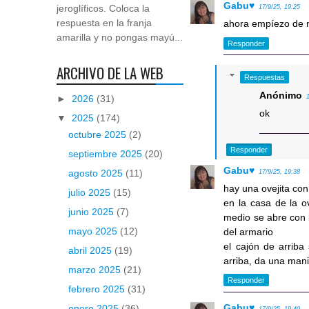
Gabu♥
jeroglíficos. Coloca la
17/9/25, 19:25
respuesta en la franja
ahora empíezo de 
amarilla y no pongas mayú...
Responder
ARCHIVO DE LA WEB
Respuestas
Anónimo
►
2026
(31)
ok
▼
2025
(174)
octubre 2025
(2)
Responder
septiembre 2025
(20)
Gabu♥
agosto 2025
(11)
17/9/25, 19:38
hay una ovejita co
julio 2025
(15)
en la casa de la ov
junio 2025
(7)
medio se abre con l
mayo 2025
(12)
del armario
el cajón de arriba 
abril 2025
(19)
arriba, da una mani
marzo 2025
(21)
Responder
febrero 2025
(31)
Gabu♥
enero 2025
(36)
17/9/25, 19:40