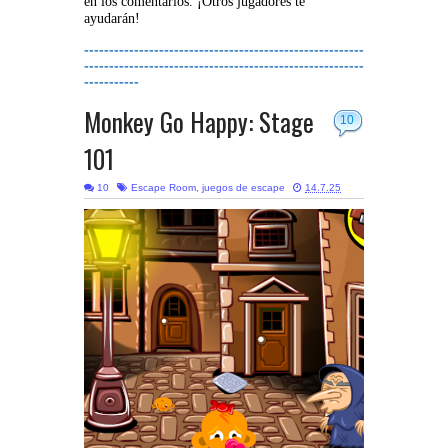
en los comentarios. ¡Otros jugadores te
ayudarán!
--------------------------------------------------------
--------------------------------------------------------
-----------
Monkey Go Happy: Stage
10
101
10
Escape Room
,
juegos de escape
14.7.25