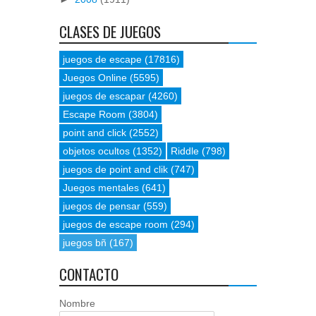
CLASES DE JUEGOS
juegos de escape
(17816)
Juegos Online
(5595)
juegos de escapar
(4260)
Escape Room
(3804)
point and click
(2552)
objetos ocultos
(1352)
Riddle
(798)
juegos de point and clik
(747)
Juegos mentales
(641)
juegos de pensar
(559)
juegos de escape room
(294)
juegos bñ
(167)
CONTACTO
Nombre