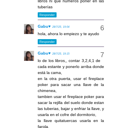
libros ni que números poner en las
tuberías
Responder
Gabu♥
28/7/25, 19:04
hola, ahora lo empiezo y te ayudo
Responder
Gabu♥
28/7/25, 19:15
lo de los libros,, contar 3,2,4,1 de
cada estante y ponerlo arriba donde
está la cama,
en la otra puerta, usar el fireplace
poker para sacar una llave de la
chimenea,
tambien usar el fireplace poker para
sacar la rejilla del suelo donde estan
las tuberias, bajar y enfriar la llave, y
usarla en el cofre del dormitorio,
la llave quitatuercas usarla en la
farola,