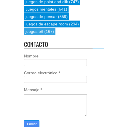
juegos de point and clik
(747)
Juegos mentales
(641)
juegos de pensar
(559)
juegos de escape room
(294)
juegos bñ
(167)
CONTACTO
Nombre
Correo electrónico
*
Mensaje
*