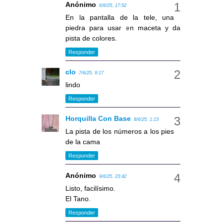
Anónimo
6/6/25, 17:52
En la pantalla de la tele, una
piedra para usar en maceta y da
pista de colores.
Responder
clo
7/6/25, 9:17
lindo
Responder
Horquilla Con Base
8/6/25, 1:13
La pista de los números a los pies
de la cama
Responder
Anónimo
9/6/25, 23:42
Listo, facilísimo.
El Tano.
Responder