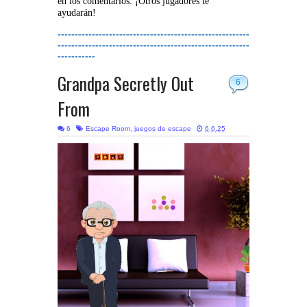
en los comentarios. ¡Otros jugadores te
ayudarán!
--------------------------------------------------------
--------------------------------------------------------
-----------
Grandpa Secretly Out
6
From
6
Escape Room
,
juegos de escape
6.6.25