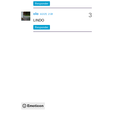
Responder
clo
6/2/25, 2:08
LINDO
Responder
Emoticon