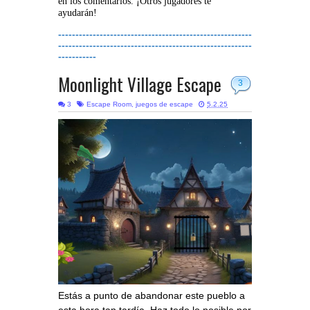
en los comentarios. ¡Otros jugadores te
ayudarán!
--------------------------------------------------------
--------------------------------------------------------
-----------
Moonlight Village Escape
3
3
Escape Room
,
juegos de escape
5.2.25
Estás a punto de abandonar este pueblo a
esta hora tan tardía. Haz todo lo posible por