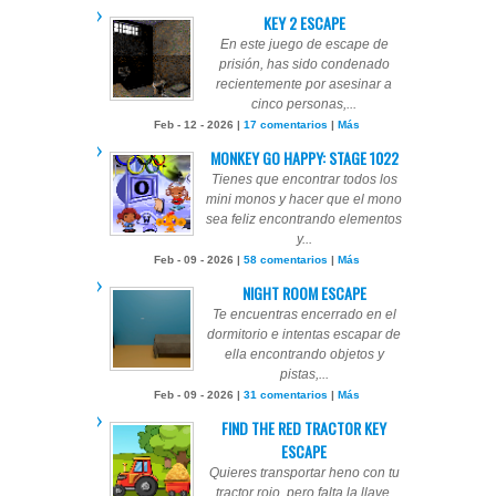
KEY 2 ESCAPE
En este juego de escape de
prisión, has sido condenado
recientemente por asesinar a
cinco personas,...
Feb - 12 - 2026 |
17 comentarios
|
Más
MONKEY GO HAPPY: STAGE 1022
Tienes que encontrar todos los
mini monos y hacer que el mono
sea feliz encontrando elementos
y...
Feb - 09 - 2026 |
58 comentarios
|
Más
NIGHT ROOM ESCAPE
Te encuentras encerrado en el
dormitorio e intentas escapar de
ella encontrando objetos y
pistas,...
Feb - 09 - 2026 |
31 comentarios
|
Más
FIND THE RED TRACTOR KEY
ESCAPE
Quieres transportar heno con tu
tractor rojo, pero falta la llave.