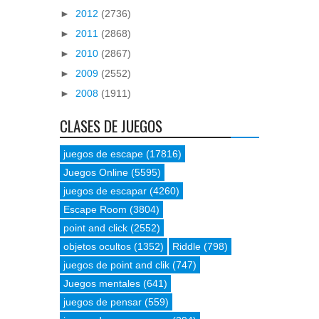
►
2012
(2736)
►
2011
(2868)
►
2010
(2867)
►
2009
(2552)
►
2008
(1911)
CLASES DE JUEGOS
juegos de escape
(17816)
Juegos Online
(5595)
juegos de escapar
(4260)
Escape Room
(3804)
point and click
(2552)
objetos ocultos
(1352)
Riddle
(798)
juegos de point and clik
(747)
Juegos mentales
(641)
juegos de pensar
(559)