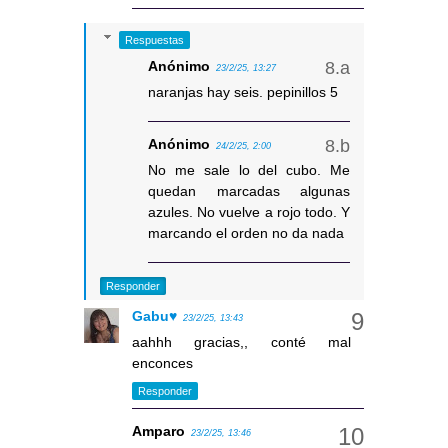
Respuestas
Anónimo
23/2/25, 13:27
naranjas hay seis. pepinillos 5
Anónimo
24/2/25, 2:00
No me sale lo del cubo. Me
quedan marcadas algunas
azules. No vuelve a rojo todo. Y
marcando el orden no da nada
Responder
Gabu♥
23/2/25, 13:43
aahhh gracias,, conté mal
enconces
Responder
Amparo
23/2/25, 13:46