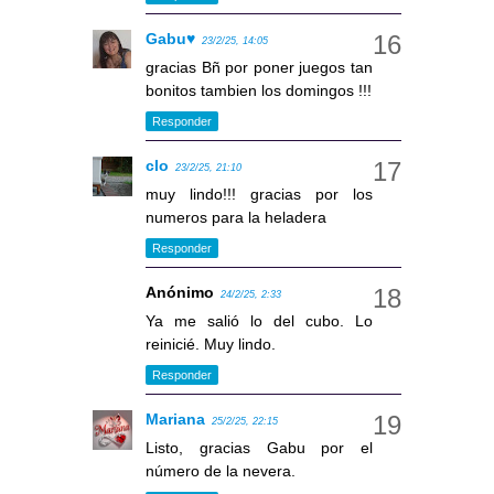
Gabu♥
23/2/25, 14:05
gracias Bñ por poner juegos tan
bonitos tambien los domingos !!!
Responder
clo
23/2/25, 21:10
muy lindo!!! gracias por los
numeros para la heladera
Responder
Anónimo
24/2/25, 2:33
Ya me salió lo del cubo. Lo
reinicié. Muy lindo.
Responder
Mariana
25/2/25, 22:15
Listo, gracias Gabu por el
número de la nevera.