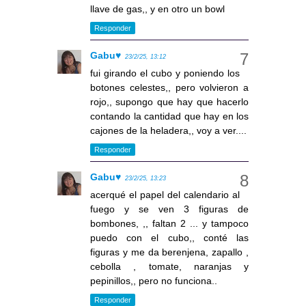
llave de gas,, y en otro un bowl
Responder
Gabu♥
23/2/25, 13:12
fui girando el cubo y poniendo los
botones celestes,, pero volvieron a
rojo,, supongo que hay que hacerlo
contando la cantidad que hay en los
cajones de la heladera,, voy a ver....
Responder
Gabu♥
23/2/25, 13:23
acerqué el papel del calendario al
fuego y se ven 3 figuras de
bombones, ,, faltan 2 ... y tampoco
puedo con el cubo,, conté las
figuras y me da berenjena, zapallo ,
cebolla , tomate, naranjas y
pepinillos,, pero no funciona..
Responder