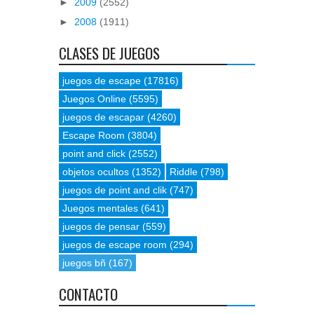
►
2009
(2552)
►
2008
(1911)
CLASES DE JUEGOS
juegos de escape
(17816)
Juegos Online
(5595)
juegos de escapar
(4260)
Escape Room
(3804)
point and click
(2552)
objetos ocultos
(1352)
Riddle
(798)
juegos de point and clik
(747)
Juegos mentales
(641)
juegos de pensar
(559)
juegos de escape room
(294)
juegos bñ
(167)
CONTACTO