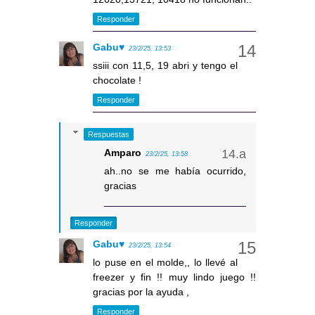
Responder
Gabu♥
23/2/25, 13:53
ssiii con 11,5, 19 abri y tengo el
chocolate !
Responder
Respuestas
Amparo
23/2/25, 13:58
ah..no se me había ocurrido,
gracias
Responder
Gabu♥
23/2/25, 13:54
lo puse en el molde,, lo llevé al
freezer y fin !! muy lindo juego !!
gracias por la ayuda ,
Responder