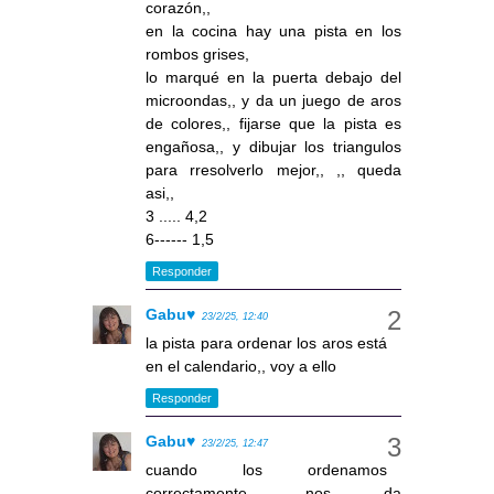
corazón,,
en la cocina hay una pista en los
rombos grises,
lo marqué en la puerta debajo del
microondas,, y da un juego de aros
de colores,, fijarse que la pista es
engañosa,, y dibujar los triangulos
para rresolverlo mejor,, ,, queda
asi,,
3 ..... 4,2
6------ 1,5
Responder
Gabu♥
23/2/25, 12:40
la pista para ordenar los aros está
en el calendario,, voy a ello
Responder
Gabu♥
23/2/25, 12:47
cuando los ordenamos
correctamente, nos da