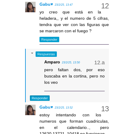
Gabu♥
23/2/25, 13:47
yo creo que está en la
heladera,, y el numero de 5 cifras,
tendra que ver con las figuras que
se marcaron con el fuego ?
Responder
Respuestas
Amparo
23/2/25, 13:50
pero faltan dos, por eso
buscaba en la cortina, pero no
los veo
Responder
Gabu♥
23/2/25, 13:52
estoy intentando con los
numeros que forman cuadriculas,
en el calendario.., pero
12620,13721, 10418 no funcionan..