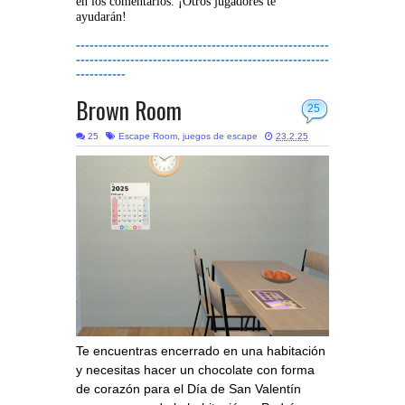
en los comentarios. ¡Otros jugadores te
ayudarán!
--------------------------------------------------------
--------------------------------------------------------
-----------
Brown Room
25
25
Escape Room
,
juegos de escape
23.2.25
Te encuentras encerrado en una habitación
y necesitas hacer un chocolate con forma
de corazón para el Día de San Valentín