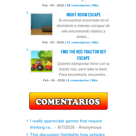
Feb - 09 - 2026 |
58 comentarios
|
Más
NIGHT ROOM ESCAPE
Te encuentras encerrado en el
dormitorio e intentas escapar de
ella encontrando objetos y
pistas,...
Feb - 09 - 2026 |
31 comentarios
|
Más
FIND THE RED TRACTOR KEY
ESCAPE
Quieres transportar heno con tu
tractor rojo, pero falta la llave.
Para encontrarla, encuentra...
Feb - 04 - 2026 |
6 comentarios
|
Más
I really appreciate games that require
thinking ra...
- 8/7/2026
- Anonymous
This discussion highlights how vehicles