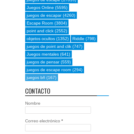
Juegos Online
(5595)
juegos de escapar
(4260)
Escape Room
(3804)
point and click
(2552)
objetos ocultos
(1352)
Riddle
(798)
juegos de point and clik
(747)
Juegos mentales
(641)
juegos de pensar
(559)
juegos de escape room
(294)
juegos bñ
(167)
CONTACTO
Nombre
Correo electrónico
*