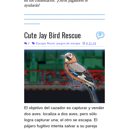
en los comentarios. ¡Otros jugadores te
ayudarán!
--------------------------------------------------------
--------------------------------------------------------
-----------
Cute Jay Bird Rescue
2
2
Escape Room
,
juegos de escape
8.11.24
El objetivo del cazador es capturar y vender
dos aves. localiza a dos aves, pero sólo
logra capturar una; el otro se escapa. El
pájaro fugitivo intenta salvar a su pareja