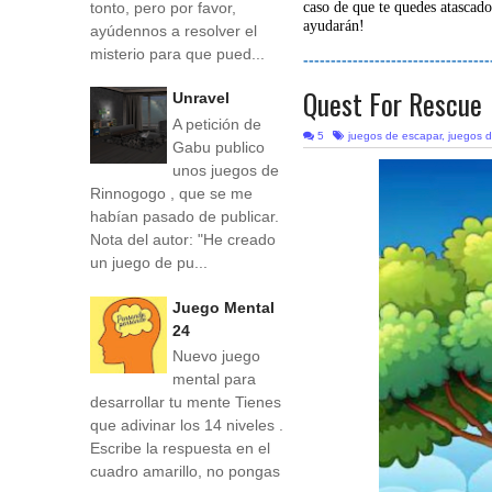
tonto, pero por favor,
caso de que te quedes atascado
ayudarán!
ayúdennos a resolver el
misterio para que pued...
----------------------------------
Quest For Rescue
Unravel
A petición de
5
juegos de escapar
,
juegos 
Gabu publico
unos juegos de
Rinnogogo , que se me
habían pasado de publicar.
Nota del autor: "He creado
un juego de pu...
Juego Mental
24
Nuevo juego
mental para
desarrollar tu mente Tienes
que adivinar los 14 niveles .
Escribe la respuesta en el
cuadro amarillo, no pongas