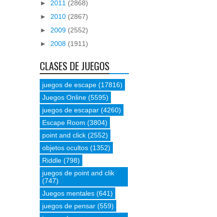
►
2011
(2868)
►
2010
(2867)
►
2009
(2552)
►
2008
(1911)
CLASES DE JUEGOS
juegos de escape
(17816)
Juegos Online
(5595)
juegos de escapar
(4260)
Escape Room
(3804)
point and click
(2552)
objetos ocultos
(1352)
Riddle
(798)
juegos de point and clik
(747)
Juegos mentales
(641)
juegos de pensar
(559)