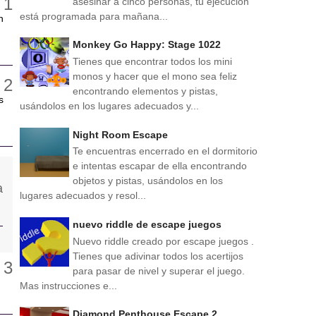
asesinar a cinco personas, tu ejecución
está programada para mañana...
n
Monkey Go Happy: Stage 1022
Tienes que encontrar todos los mini
monos y hacer que el mono sea feliz
encontrando elementos y pistas,
s
usándolos en los lugares adecuados y...
Night Room Escape
Te encuentras encerrado en el dormitorio
e intentas escapar de ella encontrando
objetos y pistas, usándolos en los
lugares adecuados y resol...
nuevo riddle de escape juegos
Nuevo riddle creado por escape juegos .
Tienes que adivinar todos los acertijos
para pasar de nivel y superar el juego.
Mas instrucciones e...
Diamond Penthouse Escape 2