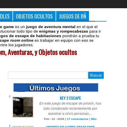
DDLES
OBJETOS OCULTOS
JUEGOS DE BÑ
e game
es un
juego de aventura mental
en el que el
olucionar todo tipo de
enigmas y rompecabezas
para ir
egos de escape de habitaciones
pondrán a prueba tu
cape room online
es trabajar en equipo con eso se
tre los jugadores.
m, Aventuras, y Objetos ocultos
KEY 2 ESCAPE
En este juego de escape de prisión, has
sido condenado recientemente por
asesinar a cinco personas,...
Feb - 12 - 2026 |
17 comentarios
|
Más