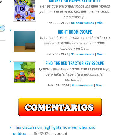
MONKEY GO HAPPY: STAGE 1022
te
Tienes que encontrar todos los mini monos
y hacer que el mono sea feliz encontrando
elementos y...
Feb - 09 - 2026 |
58 comentarios
|
Más
5
NIGHT ROOM ESCAPE
Te encuentras encerrado en el dormitorio e
intentas escapar de ella encontrando
objetos y pistas,...
Feb - 09 - 2026 |
31 comentarios
|
Más
FIND THE RED TRACTOR KEY ESCAPE
Quieres transportar heno con tu tractor rojo,
pero falta la llave. Para encontrarla,
encuentra...
Feb - 04 - 2026 |
6 comentarios
|
Más
This discussion highlights how vehicles and
outdoo...
- 8/2/2026
- youcut