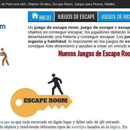
 de Point and click, Objetos Ocultos, Escape Room, Juegos para Pensar, Riddles.
JUEGOS DE ESCAPE
JUEGOS DE RI
INICIO
Un
juego de escape room
,
juego de escape
o
escap
objetivo es conseguir escapar, los jugadores deberán s
desenlazando una historia y conseguir escapar. Los
ju
ingenio y habilidad
, lo importante en los juegos de
es
consigue más dinamismo y ayudan a crear un vínculo en
Nuevos Juegos de Escape Roo
escape
es que estás encerrado en algún lugar y debes salir de allí mirando
do objetos y resolviendo diferentes tipos de
acertijos
basados en la
lógica
. En