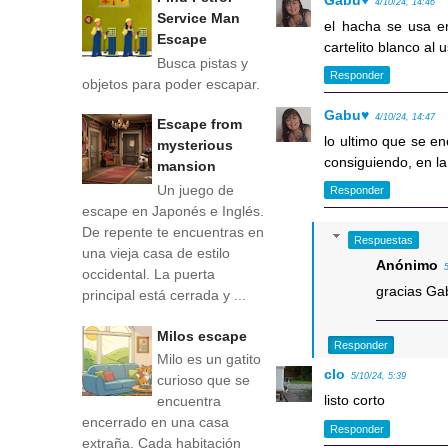
Gabu♥
4/10/24, 14:46
Service Man
el hacha se usa e
Escape
cartelito blanco al 
Busca pistas y
Responder
objetos para poder escapar.
Gabu♥
4/10/24, 14:47
Escape from
lo ultimo que se en
mysterious
consiguiendo, en la
mansion
Un juego de
Responder
escape en Japonés e Inglés.
De repente te encuentras en
Respuestas
una vieja casa de estilo
Anónimo
occidental. La puerta
gracias Ga
principal está cerrada y ...
Milos escape
Responder
Milo es un gatito
clo
5/10/24, 5:39
curioso que se
listo corto
encuentra
encerrado en una casa
Responder
extraña. Cada habitación