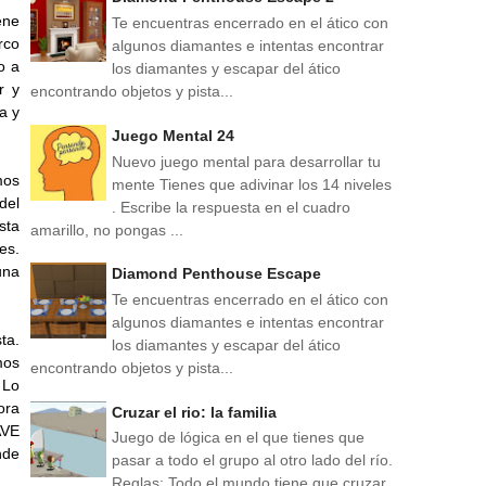
ene
Te encuentras encerrado en el ático con
rco
algunos diamantes e intentas encontrar
o a
los diamantes y escapar del ático
r y
encontrando objetos y pista...
a y
Juego Mental 24
Nuevo juego mental para desarrollar tu
mos
mente Tienes que adivinar los 14 niveles
del
. Escribe la respuesta en el cuadro
sta
amarillo, no pongas ...
es.
una
Diamond Penthouse Escape
Te encuentras encerrado en el ático con
algunos diamantes e intentas encontrar
ta.
los diamantes y escapar del ático
mos
encontrando objetos y pista...
 Lo
ora
Cruzar el rio: la familia
AVE
Juego de lógica en el que tienes que
nde
pasar a todo el grupo al otro lado del río.
Reglas: Todo el mundo tiene que cruzar