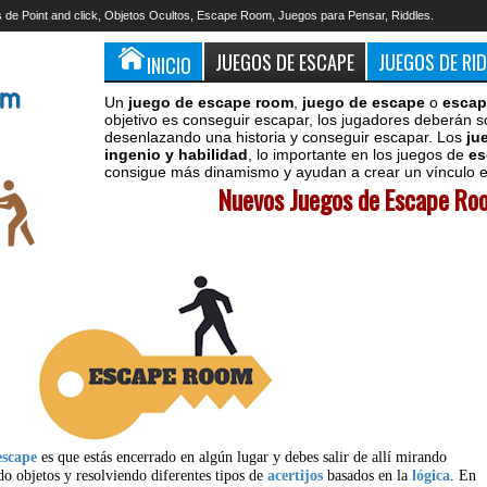
 de Point and click, Objetos Ocultos, Escape Room, Juegos para Pensar, Riddles.
JUEGOS DE ESCAPE
JUEGOS DE RI
INICIO
Un
juego de escape room
,
juego de escape
o
escap
objetivo es conseguir escapar, los jugadores deberán s
desenlazando una historia y conseguir escapar. Los
ju
ingenio y habilidad
, lo importante en los juegos de
es
consigue más dinamismo y ayudan a crear un vínculo en
Nuevos Juegos de Escape Roo
escape
es que estás encerrado en algún lugar y debes salir de allí mirando
do objetos y resolviendo diferentes tipos de
acertijos
basados en la
lógica
. En