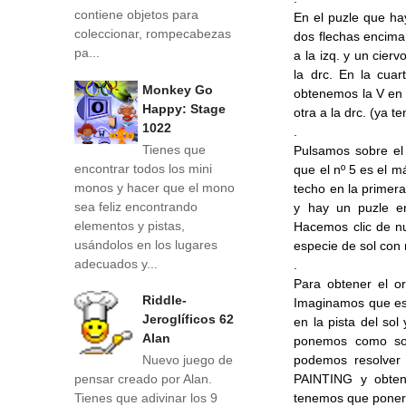
contiene objetos para
En el puzle que ha
coleccionar, rompecabezas
dos flechas encima
pa...
a la izq. y un cier
la drc. En la cu
Monkey Go
obtenemos la V en 
Happy: Stage
otra a la drc. (ya 
1022
.
Tienes que
Pulsamos sobre el
encontrar todos los mini
que el nº 5 es el m
monos y hacer que el mono
techo en la primera
sea feliz encontrando
y hay un puzle e
elementos y pistas,
Hacemos clic de nu
usándolos en los lugares
especie de sol con 
adecuados y...
.
Para obtener el or
Riddle-
Imaginamos que es 
Jeroglíficos 62
en la pista del sol
Alan
ponemos como solu
podemos resolver 
Nuevo juego de
PAINTING y obten
pensar creado por Alan.
tenemos que poner
Tienes que adivinar los 9