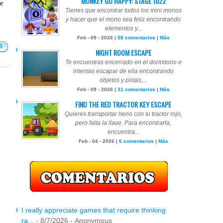
MONKEY GO HAPPY: STAGE 1022
te
Tienes que encontrar todos los mini monos
y hacer que el mono sea feliz encontrando
elementos y...
Feb - 09 - 2026 |
58 comentarios
|
Más
4
NIGHT ROOM ESCAPE
Te encuentras encerrado en el dormitorio e
intentas escapar de ella encontrando
objetos y pistas,...
Feb - 09 - 2026 |
31 comentarios
|
Más
FIND THE RED TRACTOR KEY ESCAPE
Quieres transportar heno con tu tractor rojo,
pero falta la llave. Para encontrarla,
encuentra...
Feb - 04 - 2026 |
6 comentarios
|
Más
I really appreciate games that require thinking
ra...
- 8/7/2026
- Anonymous