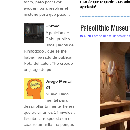
tonto, pero por favor,
caso de que te quedes atascado
ayudarán!
ayúdennos a resolver el
misterio para que pued...
----------------------------------
Paleolithic Muse
Unravel
A petición de
4
Escape Room
,
juegos de e
Gabu publico
unos juegos de
Rinnogogo , que se me
habían pasado de publicar.
Nota del autor: "He creado
un juego de pu...
Juego Mental
24
Nuevo juego
mental para
desarrollar tu mente Tienes
que adivinar los 14 niveles .
Escribe la respuesta en el
cuadro amarillo, no pongas