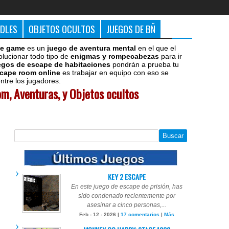
DDLES
OBJETOS OCULTOS
JUEGOS DE BÑ
e game
es un
juego de aventura mental
en el que el
olucionar todo tipo de
enigmas y rompecabezas
para ir
egos de escape de habitaciones
pondrán a prueba tu
cape room online
es trabajar en equipo con eso se
tre los jugadores.
m, Aventuras, y Objetos ocultos
KEY 2 ESCAPE
En este juego de escape de prisión, has
sido condenado recientemente por
asesinar a cinco personas,...
Feb - 12 - 2026 |
17 comentarios
|
Más