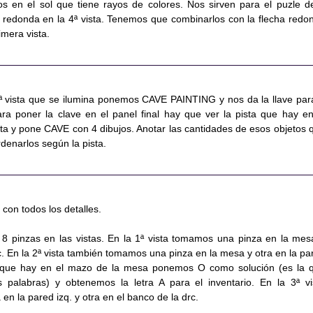
s en el sol que tiene rayos de colores. Nos sirven para el puzle d
 redonda en la 4ª vista. Tenemos que combinarlos con la flecha redo
mera vista.
3ª vista que se ilumina ponemos CAVE PAINTING y nos da la llave par
ara poner la clave en el panel final hay que ver la pista que hay en
sta y pone CAVE con 4 dibujos. Anotar las cantidades de esos objetos 
rdenarlos según la pista.
 con todos los detalles.
8 pinzas en las vistas. En la 1ª vista tomamos una pinza en la mes
c. En la 2ª vista también tomamos una pinza en la mesa y otra en la pa
jo que hay en el mazo de la mesa ponemos O como solución (es la 
 palabras) y obtenemos la letra A para el inventario. En la 3ª vi
n la pared izq. y otra en el banco de la drc.