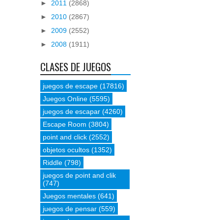
►
2011
(2868)
►
2010
(2867)
►
2009
(2552)
►
2008
(1911)
CLASES DE JUEGOS
juegos de escape
(17816)
Juegos Online
(5595)
juegos de escapar
(4260)
Escape Room
(3804)
point and click
(2552)
objetos ocultos
(1352)
Riddle
(798)
juegos de point and clik
(747)
Juegos mentales
(641)
juegos de pensar
(559)