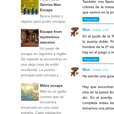
También nos fijamo
Service Man
colores de la mesa
Escape
que vemos en la pri
Busca pistas y
Responder
objetos para poder escapar.
Mon
17/10/24, 17:30
Escape from
En el puzle de la 
mysterious
la puerta doble. P
mansion
hombre de la 2ª vi
Un juego de
hay en el juego y o
escape en Japonés e Inglés.
De repente te encuentras en
Responder
una vieja casa de estilo
Mon
occidental. La puerta
17/10/24, 17:32
principal está cerrada y ...
He escrito una guía
.
Milos escape
Hay que encontrar 
Milo es un gatito
otra en la pared dr
curioso que se
drc. En el acerti
encuentra
completa todas las
encerrado en una casa
tomamos una pinza e
extraña. Cada habitación
.