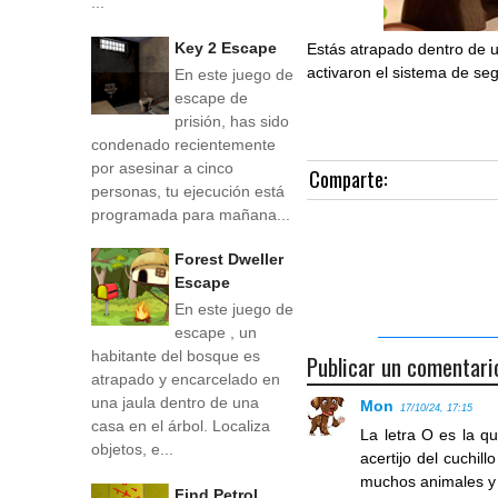
...
Key 2 Escape
Estás atrapado dentro de u
activaron el sistema de se
En este juego de
escape de
prisión, has sido
condenado recientemente
por asesinar a cinco
Comparte:
personas, tu ejecución está
programada para mañana...
Forest Dweller
Escape
En este juego de
escape , un
habitante del bosque es
Publicar un comentari
atrapado y encarcelado en
una jaula dentro de una
Mon
17/10/24, 17:15
casa en el árbol. Localiza
La letra O es la qu
objetos, e...
acertijo del cuchill
muchos animales y
Find Petrol