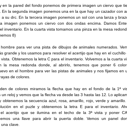
y en la pared del fondo ponemos de primera imagen un ciervo que ti
. En la segunda imagen ponemos una en la que hay un cazador con a
vo a su drc. En la tercera imagen ponemos un sol con una lanza y braz
arta imagen ponemos un ciervo con dos ondas encima. Damos Ente
el inventario. En la cuarta vista tomamos una pinza en la mesa redond
tenemos 8)
 hombre para ver una pista de dibujos de animales numerados. Ve
ás grande y los usamos para resolver el acertijo que hay en el cuchillo 
 vista. Obtenemos la letra C para el inventario. Volvemos a la cuarta vi
n la mesa redonda donde, al abrirlo, tenemos que poner 6 color
evo en el hombre para ver las pistas de animales y nos fijamos en 
rayas de colores.
den de colores miramos la flecha que hay en el fondo de la 1ª vis
un reloj y vemos que la flecha va desde las 3 hasta las 12. Lo aplica
 y obtenemos la secuencia azul, rosa, amarillo, rojo, verde y amarillo.
ción en el puzle y obtenemos la letra E para el inventario. Ah
el acertijo que se ilumina en el techo de la 3ª vista y poner C
emos una llave para abrir la puerta doble. Vemos un panel do
 una clave.