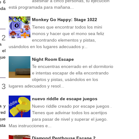
asesinar a cinco personas, tu ejecución
e 6
está programada para mañana...
nda
Monkey Go Happy: Stage 1022
Tienes que encontrar todos los mini
monos y hacer que el mono sea feliz
encontrando elementos y pistas,
a
usándolos en los lugares adecuados y...
 el
que
Night Room Escape
Te encuentras encerrado en el dormitorio
e intentas escapar de ella encontrando
objetos y pistas, usándolos en los
lugares adecuados y resol...
nuevo riddle de escape juegos
a y
Nuevo riddle creado por escape juegos .
red
Tienes que adivinar todos los acertijos
que
para pasar de nivel y superar el juego.
sta
Mas instrucciones e...
Diamond Penthouse Escape 2