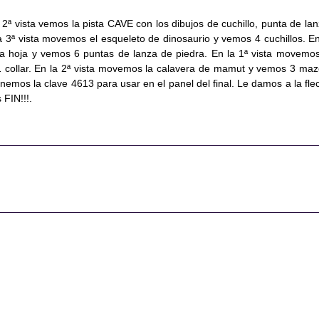
2ª vista vemos la pista CAVE con los dibujos de cuchillo, punta de lan
a 3ª vista movemos el esqueleto de dinosaurio y vemos 4 cuchillos. En
a hoja y vemos 6 puntas de lanza de piedra. En la 1ª vista movemos
 collar. En la 2ª vista movemos la calavera de mamut y vemos 3 maz
emos la clave 4613 para usar en el panel del final. Le damos a la fle
FIN!!!.