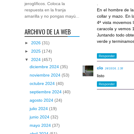
.
jeroglíficos. Coloca la
En el hombre de la 
respuesta en la franja
collar y mazo. En l
amarilla y no pongas mayú...
4ª vista movemos l
caracola y vemos 1
ARCHIVO DE LA WEB
Juntando todo obten
verde y terminamos 
►
2026
(31)
►
2025
(174)
Responder
▼
2024
(457)
diciembre 2024
(35)
clo
24/10/24, 1:38
noviembre 2024
(53)
listo
octubre 2024
(40)
Responder
septiembre 2024
(40)
agosto 2024
(24)
julio 2024
(19)
junio 2024
(32)
mayo 2024
(37)
abril 2024
(51)