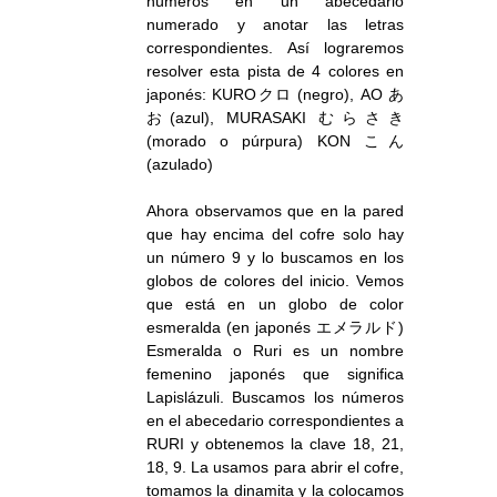
números en un abecedario
numerado y anotar las letras
correspondientes. Así lograremos
resolver esta pista de 4 colores en
japonés: KUROクロ (negro), AO あ
お(azul), MURASAKI むらさき
(morado o púrpura) KON こん
(azulado)
Ahora observamos que en la pared
que hay encima del cofre solo hay
un número 9 y lo buscamos en los
globos de colores del inicio. Vemos
que está en un globo de color
esmeralda (en japonés エメラルド)
Esmeralda o Ruri es un nombre
femenino japonés que significa
Lapislázuli. Buscamos los números
en el abecedario correspondientes a
RURI y obtenemos la clave 18, 21,
18, 9. La usamos para abrir el cofre,
tomamos la dinamita y la colocamos