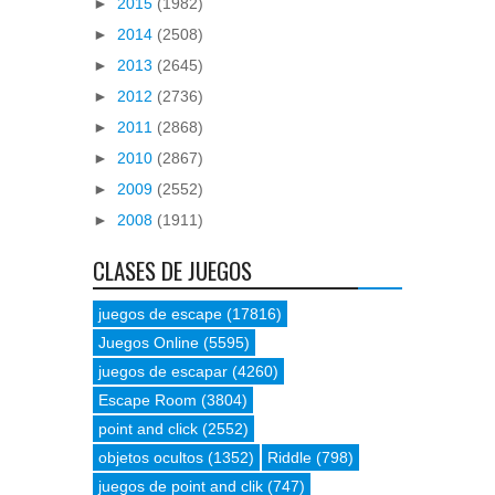
►
2015
(1982)
►
2014
(2508)
►
2013
(2645)
►
2012
(2736)
►
2011
(2868)
►
2010
(2867)
►
2009
(2552)
►
2008
(1911)
CLASES DE JUEGOS
juegos de escape
(17816)
Juegos Online
(5595)
juegos de escapar
(4260)
Escape Room
(3804)
point and click
(2552)
objetos ocultos
(1352)
Riddle
(798)
juegos de point and clik
(747)