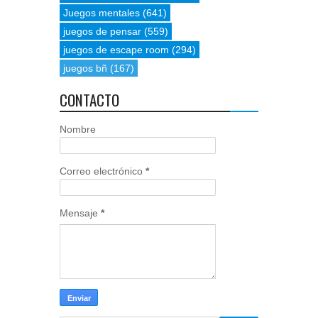
Juegos mentales
(641)
juegos de pensar
(559)
juegos de escape room
(294)
juegos bñ
(167)
CONTACTO
Nombre
Correo electrónico
*
Mensaje
*