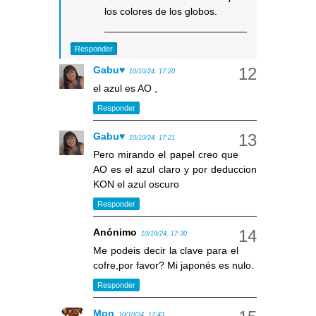
los colores de los globos.
Responder
Gabu♥
10/10/24, 17:20
el azul es AO ,
Responder
Gabu♥
10/10/24, 17:21
Pero mirando el papel creo que
AO es el azul claro y por deduccion
KON el azul oscuro
Responder
Anónimo
10/10/24, 17:30
Me podeis decir la clave para el
cofre,por favor? Mi japonés es nulo.
Responder
Mon
10/10/24, 17:43