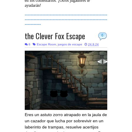
en los comentarios. ¡Otros jugadores te
ayudarán!
--------------------------------------------------------
--------------------------------------------------------
-----------
the Clever Fox Escape
6
6
Escape Room
,
juegos de escape
24.9.24
Eres un astuto zorro atrapado en la jaula de
un cazador que lucha por sobrevivir en un
laberinto de trampas, resuelve acertijos