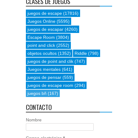
CLASES DE JUEGOS
juegos de escape
(17816)
Juegos Online
(5595)
juegos de escapar
(4260)
Escape Room
(3804)
point and click
(2552)
objetos ocultos
(1352)
Riddle
(798)
juegos de point and clik
(747)
Juegos mentales
(641)
juegos de pensar
(559)
juegos de escape room
(294)
juegos bñ
(167)
CONTACTO
Nombre