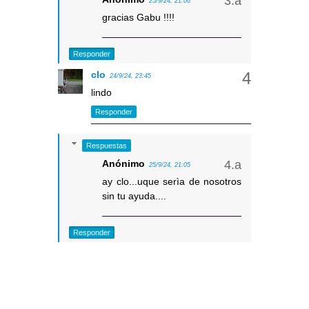
25/9/24, 21:06
gracias Gabu !!!!
Responder
clo
24/9/24, 23:45
lindo
Responder
Respuestas
Anónimo
25/9/24, 21:05
ay clo...uque serìa de nosotros
sin tu ayuda....
Responder