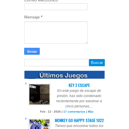
Correo electrónico
*
Mensaje
*
KEY 2 ESCAPE
En este juego de escape de
prisión, has sido condenado
recientemente por asesinar a
cinco personas,...
Feb - 12 - 2026 |
17 comentarios
|
Más
MONKEY GO HAPPY: STAGE 1022
Tienes que encontrar todos los