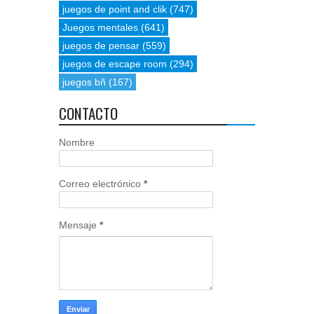
juegos de point and clik
(747)
Juegos mentales
(641)
juegos de pensar
(559)
juegos de escape room
(294)
juegos bñ
(167)
CONTACTO
Nombre
Correo electrónico
*
Mensaje
*