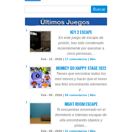
KEY 2 ESCAPE
En este juego de escape de
prisión, has sido condenado
recientemente por asesinar a
cinco personas,...
Feb - 12 - 2026 |
17 comentarios
|
Más
MONKEY GO HAPPY: STAGE 1022
Tienes que encontrar todos los
mini monos y hacer que el mono
sea feliz encontrando elementos
y...
Feb - 09 - 2026 |
58 comentarios
|
Más
NIGHT ROOM ESCAPE
Te encuentras encerrado en el
dormitorio e intentas escapar de
ella encontrando objetos y
pistas,...
Feb - 09 - 2026 |
31 comentarios
|
Más