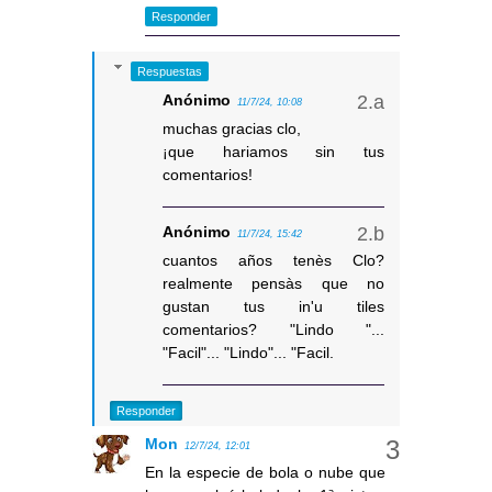
Responder
Respuestas
Anónimo
11/7/24, 10:08
muchas gracias clo,
¡que hariamos sin tus
comentarios!
Anónimo
11/7/24, 15:42
cuantos años tenès Clo?
realmente pensàs que no
gustan tus in'u tiles
comentarios? "Lindo "...
"Facil"... "Lindo"... "Facil.
Responder
Mon
12/7/24, 12:01
En la especie de bola o nube que