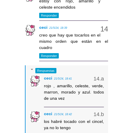
estoy con rojo, amarillo y
celeste encendidos
Responder
ceci
21/5/24, 18:39
creo que hay que tocarlos en el
mismo orden que estàn en el
cuadro
Responder
Respuestas
ceci
21/5/24, 18:41
rojo , amarillo, celeste, verde,
marron, morado y azul. todos
de una vez
ceci
21/5/24, 18:42
los habré tocado con el cincel,
ya no lo tengo