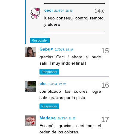
ceci
21/5/24, 18:43
luego consegui control remoto,
y afuera
Responder
Gabu♥
21/5/24, 18:49
gracias Ceci ! ahora si pude
salir !! muy lindo el final !
Responder
clo
21/5/24, 19:10
complicado los colores logre
salir. gracias por la pista
Responder
Mariana
21/5/24, 21:58
Escapé, gracias ceci por el
orden de los colores.