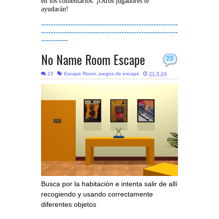
en los comentarios. ¡Otros jugadores te
ayudarán!
--------------------------------------------------------
--------------------------------------------------------
-----------
No Name Room Escape
23
23
Escape Room
,
juegos de escape
21.5.24
Busca por la habitación e intenta salir de allí
recogiendo y usando correctamente
diferentes objetos