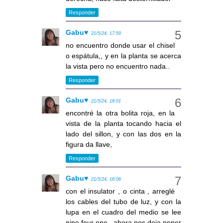
Responder
Gabu♥
21/5/24, 17:59
no encuentro donde usar el chisel
o espátula,, y en la planta se acerca
la vista pero no encuentro nada..
Responder
Gabu♥
21/5/24, 18:01
encontré la otra bolita roja, en la
vista de la planta tocando hacia el
lado del sillon, y con las dos en la
figura da llave,
Responder
Gabu♥
21/5/24, 18:06
con el insulator , o cinta , arreglé
los cables del tubo de luz, y con la
lupa en el cuadro del medio se lee
nine four one , ahora nos deja poner