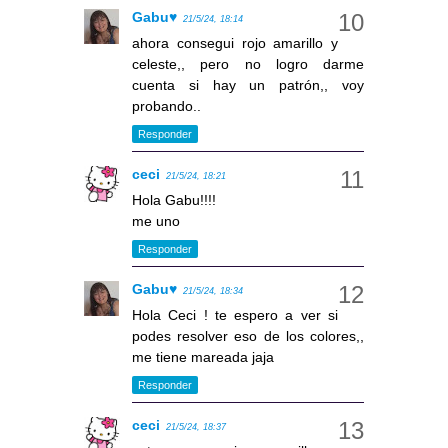
Gabu♥
21/5/24, 18:14
ahora consegui rojo amarillo y
celeste,, pero no logro darme
cuenta si hay un patrón,, voy
probando..
Responder
ceci
21/5/24, 18:21
Hola Gabu!!!!
me uno
Responder
Gabu♥
21/5/24, 18:34
Hola Ceci ! te espero a ver si
podes resolver eso de los colores,,
me tiene mareada jaja
Responder
ceci
21/5/24, 18:37