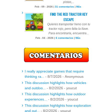
pistas,...
Feb - 09 - 2026 |
31 comentarios
|
Más
FIND THE RED TRACTOR KEY
ESCAPE
Quieres transportar heno con tu
tractor rojo, pero falta la llave.
Para encontrarla, encuentra...
Feb - 04 - 2026 |
6 comentarios
|
Más
I really appreciate games that require
thinking ra...
- 8/7/2026
- Anonymous
This discussion highlights how vehicles
and outdoo...
- 8/2/2026
- youcut
This discussion highlights how outdoor
experiences...
- 8/2/2026
- youcut
This discussion highlights how exploration
and out...
- 8/2/2026
- youcut