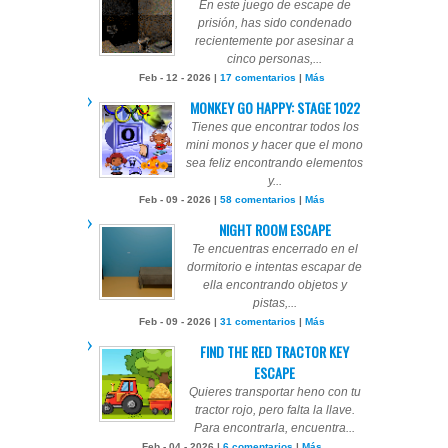
En este juego de escape de
prisión, has sido condenado
recientemente por asesinar a
cinco personas,...
Feb - 12 - 2026 |
17 comentarios
|
Más
MONKEY GO HAPPY: STAGE 1022
Tienes que encontrar todos los
mini monos y hacer que el mono
sea feliz encontrando elementos
y...
Feb - 09 - 2026 |
58 comentarios
|
Más
NIGHT ROOM ESCAPE
Te encuentras encerrado en el
dormitorio e intentas escapar de
ella encontrando objetos y
pistas,...
Feb - 09 - 2026 |
31 comentarios
|
Más
FIND THE RED TRACTOR KEY
ESCAPE
Quieres transportar heno con tu
tractor rojo, pero falta la llave.
Para encontrarla, encuentra...
Feb - 04 - 2026 |
6 comentarios
|
Más