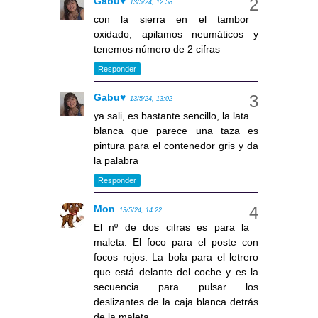
Gabu♥
13/5/24, 12:58
con la sierra en el tambor
oxidado, apilamos neumáticos y
tenemos número de 2 cifras
Responder
Gabu♥
13/5/24, 13:02
ya sali, es bastante sencillo, la lata
blanca que parece una taza es
pintura para el contenedor gris y da
la palabra
Responder
Mon
13/5/24, 14:22
El nº de dos cifras es para la
maleta. El foco para el poste con
focos rojos. La bola para el letrero
que está delante del coche y es la
secuencia para pulsar los
deslizantes de la caja blanca detrás
de la maleta.