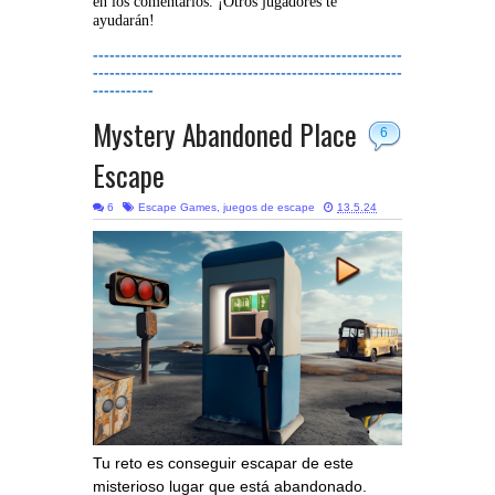
en los comentarios. ¡Otros jugadores te
ayudarán!
--------------------------------------------------------
--------------------------------------------------------
-----------
Mystery Abandoned Place
6
Escape
6
Escape Games
,
juegos de escape
13.5.24
Tu reto es conseguir escapar de este
misterioso lugar que está abandonado.