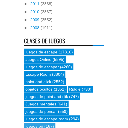
►
2011
(2868)
►
2010
(2867)
►
2009
(2552)
►
2008
(1911)
CLASES DE JUEGOS
juegos de escape
(17816)
Juegos Online
(5595)
juegos de escapar
(4260)
Escape Room
(3804)
point and click
(2552)
objetos ocultos
(1352)
Riddle
(798)
juegos de point and clik
(747)
Juegos mentales
(641)
juegos de pensar
(559)
juegos de escape room
(294)
juegos bñ
(167)