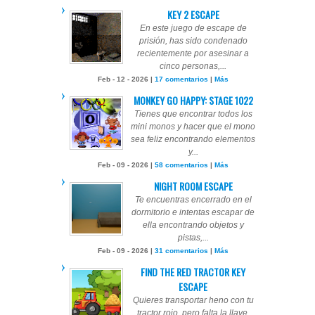
KEY 2 ESCAPE
En este juego de escape de
prisión, has sido condenado
recientemente por asesinar a
cinco personas,...
Feb - 12 - 2026 |
17 comentarios
|
Más
MONKEY GO HAPPY: STAGE 1022
Tienes que encontrar todos los
mini monos y hacer que el mono
sea feliz encontrando elementos
y...
Feb - 09 - 2026 |
58 comentarios
|
Más
NIGHT ROOM ESCAPE
Te encuentras encerrado en el
dormitorio e intentas escapar de
ella encontrando objetos y
pistas,...
Feb - 09 - 2026 |
31 comentarios
|
Más
FIND THE RED TRACTOR KEY
ESCAPE
Quieres transportar heno con tu
tractor rojo, pero falta la llave.