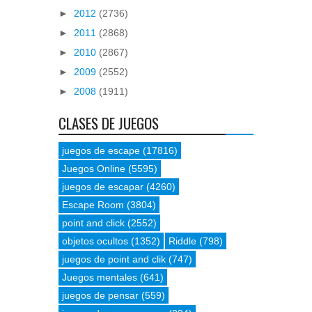
►
2012
(2736)
►
2011
(2868)
►
2010
(2867)
►
2009
(2552)
►
2008
(1911)
CLASES DE JUEGOS
juegos de escape
(17816)
Juegos Online
(5595)
juegos de escapar
(4260)
Escape Room
(3804)
point and click
(2552)
objetos ocultos
(1352)
Riddle
(798)
juegos de point and clik
(747)
Juegos mentales
(641)
juegos de pensar
(559)