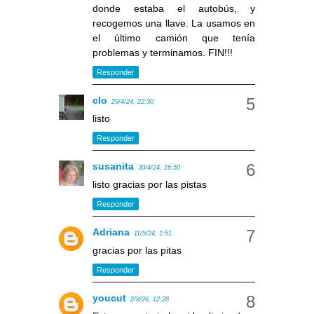
donde estaba el autobús, y
recogemos una llave. La usamos en
el último camión que tenía
problemas y terminamos. FIN!!!
Responder
clo
29/4/24, 22:30
listo
Responder
susanita
30/4/24, 16:50
listo gracias por las pistas
Responder
Adriana
11/5/24, 1:51
gracias por las pitas
Responder
youcut
2/8/26, 12:28