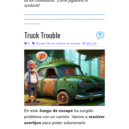
en los comentarios. ¡Otros jugadores te
ayudarán!
--------------------------------------------------------
--------------------------------------------------------
-----------
Truck Trouble
8
8
Escape Room
,
juegos de escape
29.4.24
En este
Juego de escape
ha surgido
problema con un camión. Vamos a
resolver
acertijos
para poder solucionarlo.