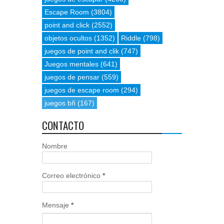
Escape Room
(3804)
point and click
(2552)
objetos ocultos
(1352)
Riddle
(798)
juegos de point and clik
(747)
Juegos mentales
(641)
juegos de pensar
(559)
juegos de escape room
(294)
juegos bñ
(167)
CONTACTO
Nombre
Correo electrónico
*
Mensaje
*