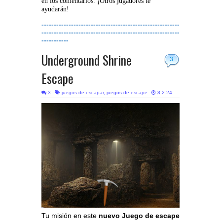
en los comentarios. ¡Otros jugadores te
ayudarán!
--------------------------------------------------------
--------------------------------------------------------
-----------
Underground Shrine
3
Escape
3
juegos de escapar
,
juegos de escape
8.2.24
Tu misión en este
nuevo Juego de escape