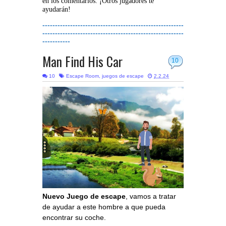
en los comentarios. ¡Otros jugadores te
ayudarán!
--------------------------------------------------------
--------------------------------------------------------
-----------
Man Find His Car
10
10
Escape Room
,
juegos de escape
2.2.24
Nuevo Juego de escape
, vamos a tratar
de ayudar a este hombre a que pueda
encontrar su coche.