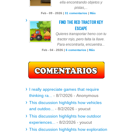
ella encontrando objetos y
pistas,...
Feb - 09 - 2026 |
31 comentarios
|
Más
FIND THE RED TRACTOR KEY
ESCAPE
Quieres transportar heno con tu
tractor rojo, pero falta la llave.
Para encontrarla, encuentra...
Feb - 04 - 2026 |
6 comentarios
|
Más
I really appreciate games that require
thinking ra...
- 8/7/2026
- Anonymous
This discussion highlights how vehicles
and outdoo...
- 8/2/2026
- youcut
This discussion highlights how outdoor
experiences...
- 8/2/2026
- youcut
This discussion highlights how exploration