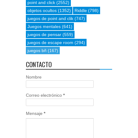
point and click
(2552)
objetos ocultos
(1352)
Riddle
(798)
juegos de point and clik
(747)
Juegos mentales
(641)
juegos de pensar
(559)
juegos de escape room
(294)
juegos bñ
(167)
CONTACTO
Nombre
Correo electrónico
*
Mensaje
*