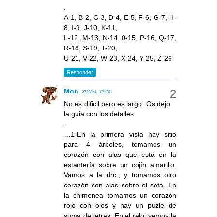
.
A-1, B-2, C-3, D-4, E-5, F-6, G-7, H-
8, I-9, J-10, K-11,
L-12, M-13, N-14, 0-15, P-16, Q-17,
R-18, S-19, T-20,
U-21, V-22, W-23, X-24, Y-25, Z-26
Responder
Mon
27/2/24, 17:29
No es dificil pero es largo. Os dejo
la guia con los detalles.
.
…1-En la primera vista hay sitio
para 4 árboles, tomamos un
corazón con alas que está en la
estantería sobre un cojín amarillo.
Vamos a la drc., y tomamos otro
corazón con alas sobre el sofá. En
la chimenea tomamos un corazón
rojo con ojos y hay un puzle de
suma de letras. En el reloj vemos la