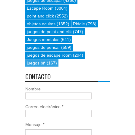
juegos de escapar
(4260)
Escape Room
(3804)
point and click
(2552)
objetos ocultos
(1352)
Riddle
(798)
juegos de point and clik
(747)
Juegos mentales
(641)
juegos de pensar
(559)
juegos de escape room
(294)
juegos bñ
(167)
CONTACTO
Nombre
Correo electrónico
*
Mensaje
*