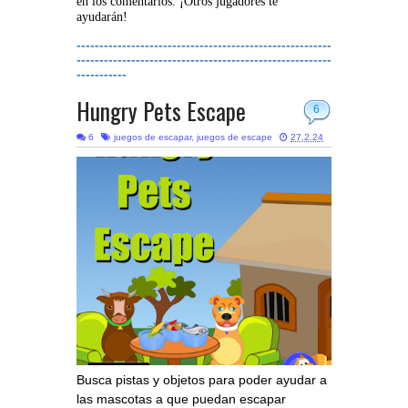
en los comentarios. ¡Otros jugadores te
ayudarán!
--------------------------------------------------------
--------------------------------------------------------
-----------
Hungry Pets Escape
6
6
juegos de escapar
,
juegos de escape
27.2.24
Busca pistas y objetos para poder ayudar a
las mascotas a que puedan escapar