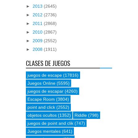
►
2013
(2645)
►
2012
(2736)
►
2011
(2868)
►
2010
(2867)
►
2009
(2552)
►
2008
(1911)
CLASES DE JUEGOS
juegos de escape
(17816)
Juegos Online
(5595)
juegos de escapar
(4260)
Escape Room
(3804)
point and click
(2552)
objetos ocultos
(1352)
Riddle
(798)
juegos de point and clik
(747)
Juegos mentales
(641)