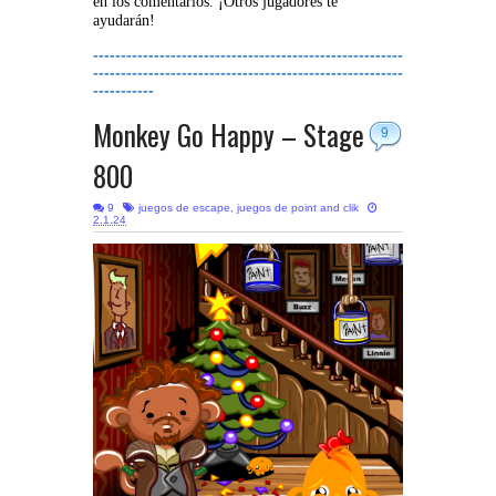
en los comentarios. ¡Otros jugadores te
ayudarán!
--------------------------------------------------------
--------------------------------------------------------
-----------
Monkey Go Happy – Stage
9
800
9
juegos de escape
,
juegos de point and clik
2.1.24