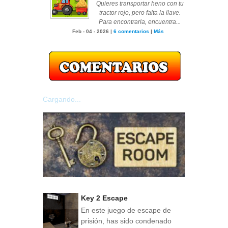
Quieres transportar heno con tu
tractor rojo, pero falta la llave.
Para encontrarla, encuentra...
Feb - 04 - 2026 |
6 comentarios
|
Más
Cargando...
Key 2 Escape
En este juego de escape de
prisión, has sido condenado