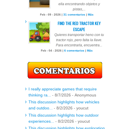
ella encontrando objetos y
pistas,...
Feb - 09 - 2026 |
31 comentarios
|
Más
FIND THE RED TRACTOR KEY
ESCAPE
Quieres transportar heno con tu
tractor rojo, pero falta la llave.
Para encontrarla, encuentra...
Feb - 04 - 2026 |
6 comentarios
|
Más
I really appreciate games that require
thinking ra...
- 8/7/2026
- Anonymous
This discussion highlights how vehicles
and outdoo...
- 8/2/2026
- youcut
This discussion highlights how outdoor
experiences...
- 8/2/2026
- youcut
This discussion highlights how exploration