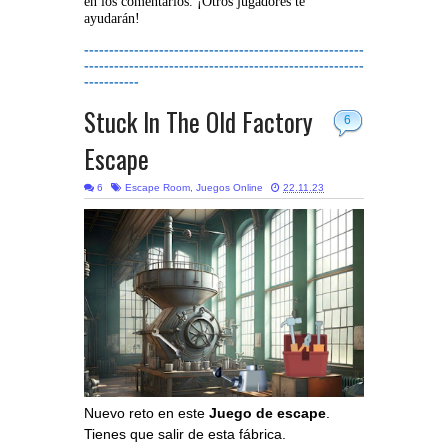
en los comentarios. ¡Otros jugadores te
ayudarán!
--------------------------------------------------------
--------------------------------------------------------
-----------
Stuck In The Old Factory
6
Escape
6
Escape Room
,
Juegos Online
22.11.23
Nuevo reto en este
Juego de escape
.
Tienes que salir de esta fábrica.