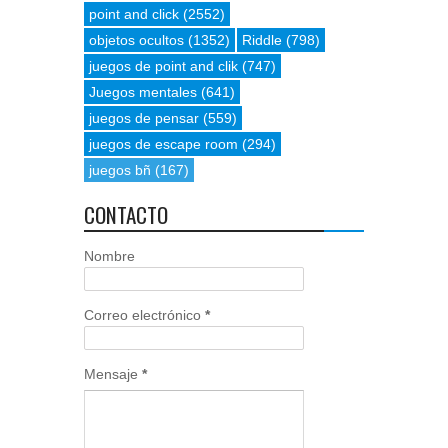
point and click
(2552)
objetos ocultos
(1352)
Riddle
(798)
juegos de point and clik
(747)
Juegos mentales
(641)
juegos de pensar
(559)
juegos de escape room
(294)
juegos bñ
(167)
CONTACTO
Nombre
Correo electrónico
*
Mensaje
*