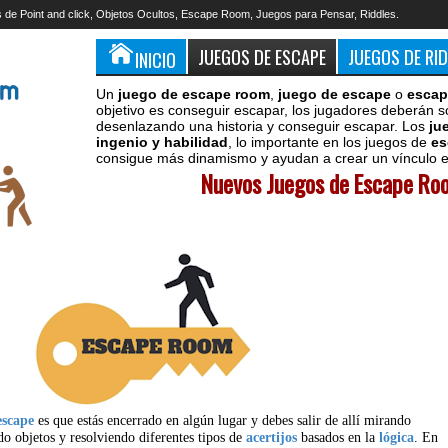
 de Point and click, Objetos Ocultos, Escape Room, Juegos para Pensar, Riddles.
JUEGOS DE ESCAPE
JUEGOS DE RI
INICIO
Un
juego de escape room
,
juego de escape
o
escap
objetivo es conseguir escapar, los jugadores deberán s
desenlazando una historia y conseguir escapar. Los
ju
ingenio y habilidad
, lo importante en los juegos de
es
consigue más dinamismo y ayudan a crear un vínculo en
Nuevos Juegos de Escape Roo
escape
es que estás encerrado en algún lugar y debes salir de allí mirando
do objetos y resolviendo diferentes tipos de
acertijos
basados en la
lógica
. En