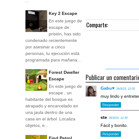
...
Key 2 Escape
En este juego de
Comparte:
escape de
prisión, has sido
condenado recientemente
por asesinar a cinco
personas, tu ejecución está
programada para mañana...
Forest Dweller
Publicar un comentari
Escape
En este juego de
Gabu♥
26/9/23, 12:02
escape , un
muy lindo y entrete
habitante del bosque es
Responder
atrapado y encarcelado en
una jaula dentro de una
ste
26/9/23, 12:30
casa en el árbol. Localiza
Fácil y bonito.
objetos, e...
Responder
Find Petrol