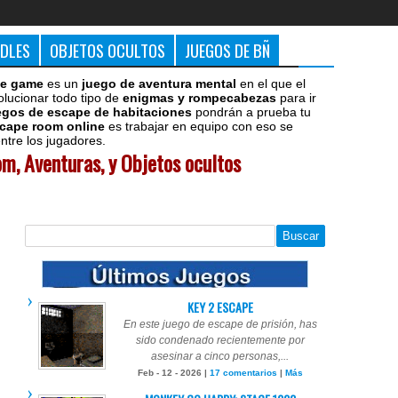
DDLES
OBJETOS OCULTOS
JUEGOS DE BÑ
e game
es un
juego de aventura mental
en el que el
olucionar todo tipo de
enigmas y rompecabezas
para ir
egos de escape de habitaciones
pondrán a prueba tu
cape room online
es trabajar en equipo con eso se
tre los jugadores.
m, Aventuras, y Objetos ocultos
KEY 2 ESCAPE
En este juego de escape de prisión, has
sido condenado recientemente por
asesinar a cinco personas,...
Feb - 12 - 2026 |
17 comentarios
|
Más