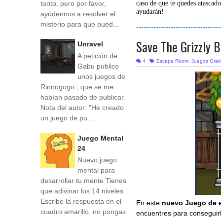
tonto, pero por favor,
caso de que te quedes atascado
ayudarán!
ayúdennos a resolver el
misterio para que pued...
----------------------------------
Save The Grizzly 
Unravel
A petición de
4
Escape Room
,
Juegos Grati
Gabu publico
unos juegos de
Rinnogogo , que se me
habían pasado de publicar.
Nota del autor: "He creado
un juego de pu...
Juego Mental
24
Nuevo juego
mental para
desarrollar tu mente Tienes
que adivinar los 14 niveles .
Escribe la respuesta en el
En este
nuevo Juego de 
cuadro amarillo, no pongas
encuentres para conseguir