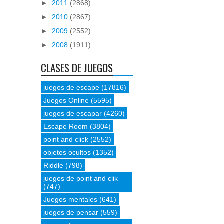
►
2011
(2868)
►
2010
(2867)
►
2009
(2552)
►
2008
(1911)
CLASES DE JUEGOS
juegos de escape
(17816)
Juegos Online
(5595)
juegos de escapar
(4260)
Escape Room
(3804)
point and click
(2552)
objetos ocultos
(1352)
Riddle
(798)
juegos de point and clik
(747)
Juegos mentales
(641)
juegos de pensar
(559)