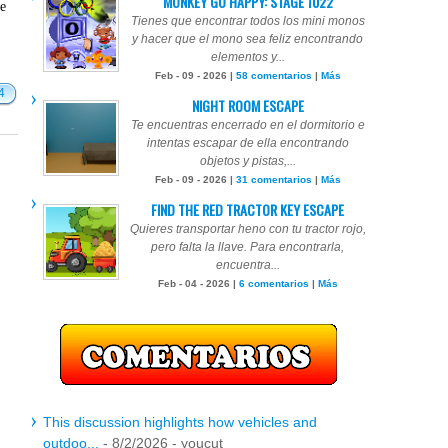
MONKEY GO HAPPY: STAGE 1022
te
Tienes que encontrar todos los mini monos
y hacer que el mono sea feliz encontrando
elementos y...
Feb - 09 - 2026 |
58 comentarios
|
Más
4
NIGHT ROOM ESCAPE
Te encuentras encerrado en el dormitorio e
intentas escapar de ella encontrando
objetos y pistas,...
Feb - 09 - 2026 |
31 comentarios
|
Más
FIND THE RED TRACTOR KEY ESCAPE
Quieres transportar heno con tu tractor rojo,
pero falta la llave. Para encontrarla,
encuentra...
Feb - 04 - 2026 |
6 comentarios
|
Más
This discussion highlights how vehicles and
outdoo...
- 8/2/2026
- youcut