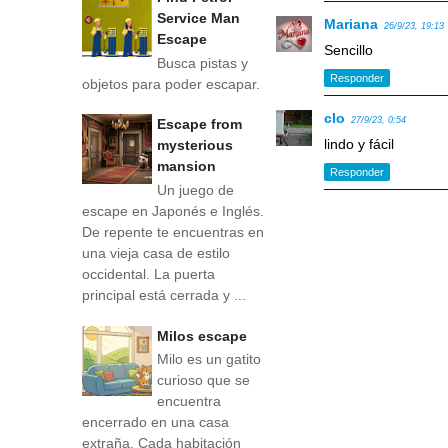
Service Man
Mariana
26/9/23, 19:13
Escape
Sencillo
Busca pistas y
Responder
objetos para poder escapar.
clo
27/9/23, 0:54
Escape from
lindo y fácil
mysterious
mansion
Responder
Un juego de
escape en Japonés e Inglés.
De repente te encuentras en
una vieja casa de estilo
occidental. La puerta
principal está cerrada y ...
Milos escape
Milo es un gatito
curioso que se
encuentra
encerrado en una casa
extraña. Cada habitación