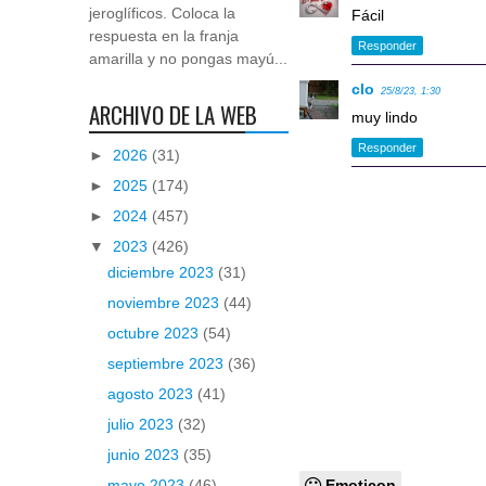
jeroglíficos. Coloca la
Fácil
respuesta en la franja
Responder
amarilla y no pongas mayú...
clo
25/8/23, 1:30
ARCHIVO DE LA WEB
muy lindo
Responder
►
2026
(31)
►
2025
(174)
►
2024
(457)
▼
2023
(426)
diciembre 2023
(31)
noviembre 2023
(44)
octubre 2023
(54)
septiembre 2023
(36)
agosto 2023
(41)
julio 2023
(32)
junio 2023
(35)
Emoticon
mayo 2023
(46)