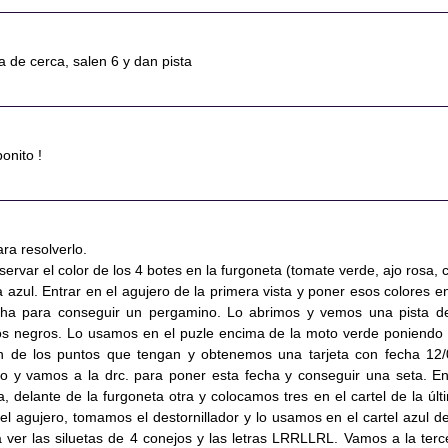
 de cerca, salen 6 y dan pista
onito !
ra resolverlo.
servar el color de los 4 botes en la furgoneta (tomate verde, ajo rosa, ch
 azul. Entrar en el agujero de la primera vista y poner esos colores en
echa para conseguir un pergamino. Lo abrimos y vemos una pista d
s negros. Lo usamos en el puzle encima de la moto verde poniendo 
n de los puntos que tengan y obtenemos una tarjeta con fecha 12/
o y vamos a la drc. para poner esta fecha y conseguir una seta. En
 delante de la furgoneta otra y colocamos tres en el cartel de la últ
el agujero, tomamos el destornillador y lo usamos en el cartel azul de
a ver las siluetas de 4 conejos y las letras LRRLLRL. Vamos a la terc