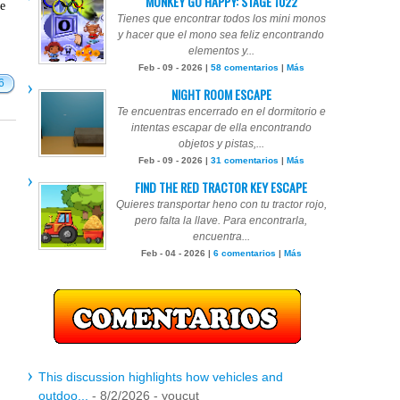
MONKEY GO HAPPY: STAGE 1022
te
Tienes que encontrar todos los mini monos
y hacer que el mono sea feliz encontrando
elementos y...
Feb - 09 - 2026 |
58 comentarios
|
Más
6
NIGHT ROOM ESCAPE
Te encuentras encerrado en el dormitorio e
intentas escapar de ella encontrando
objetos y pistas,...
Feb - 09 - 2026 |
31 comentarios
|
Más
FIND THE RED TRACTOR KEY ESCAPE
Quieres transportar heno con tu tractor rojo,
pero falta la llave. Para encontrarla,
encuentra...
Feb - 04 - 2026 |
6 comentarios
|
Más
This discussion highlights how vehicles and
outdoo...
- 8/2/2026
- youcut