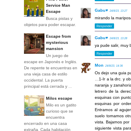
Service Man
Gabu♥
Escape
24/8/23, 13:27
mirando la mariposa
Busca pistas y
objetos para poder escapar.
Responder
Escape from
Gabu♥
24/8/23, 13:28
mysterious
ya pude salir, muy b
mansion
Responder
Un juego de
escape en Japonés e Inglés.
Mon
24/8/23, 14:36
De repente te encuentras en
Os dejo una guia pa
una vieja casa de estilo
…1-Ir a la drc. y ob
occidental. La puerta
naranja y zanahoria
principal está cerrada y ...
letrero de la der
esquinas con punto
Milos escape
esquinas por orde
Milo es un gatito
Entramos al agujer
curioso que se
suelo tomamos otra,
encuentra
vista. Bajamos por 
encerrado en una casa
siguiente vista par
extraña. Cada habitación