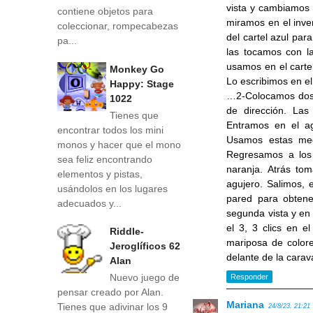
vista y cambiamos l
contiene objetos para
miramos en el inve
coleccionar, rompecabezas
del cartel azul par
pa...
las tocamos con l
usamos en el carte
Monkey Go
Lo escribimos en el
Happy: Stage
…2-Colocamos dos s
1022
de dirección. La
Tienes que
Entramos en el agu
encontrar todos los mini
Usamos estas medi
monos y hacer que el mono
Regresamos a los 
sea feliz encontrando
naranja. Atrás to
elementos y pistas,
agujero. Salimos, 
usándolos en los lugares
pared para obtene
adecuados y...
segunda vista y en 
el 3, 3 clics en e
Riddle-
mariposa de colore
Jeroglíficos 62
delante de la carav
Alan
Nuevo juego de
Responder
pensar creado por Alan.
Mariana
Tienes que adivinar los 9
24/8/23, 21:21