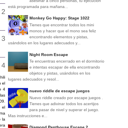
asesinar a cinco personas, tu ejecución
está programada para mañana...
Monkey Go Happy: Stage 1022
Tienes que encontrar todos los mini
monos y hacer que el mono sea feliz
encontrando elementos y pistas,
usándolos en los lugares adecuados y...
Night Room Escape
Te encuentras encerrado en el dormitorio
e intentas escapar de ella encontrando
objetos y pistas, usándolos en los
ili
lugares adecuados y resol...
 el
e 4
nuevo riddle de escape juegos
las
Nuevo riddle creado por escape juegos .
09.
Tienes que adivinar todos los acertijos
 el
para pasar de nivel y superar el juego.
ima
Mas instrucciones e...
 la
era
Diamond Penthouse Escape 2