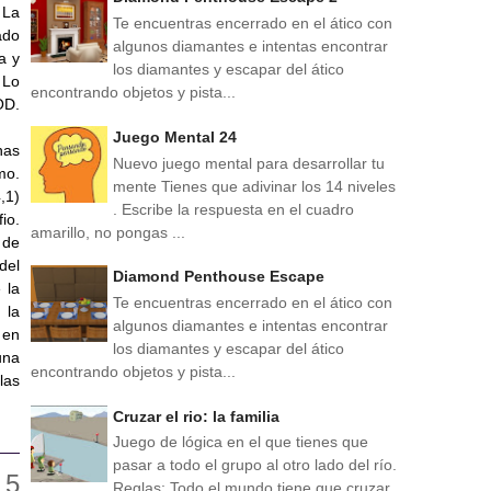
 La
Te encuentras encerrado en el ático con
ado
algunos diamantes e intentas encontrar
a y
los diamantes y escapar del ático
 Lo
encontrando objetos y pista...
OD.
Juego Mental 24
has
Nuevo juego mental para desarrollar tu
mo.
mente Tienes que adivinar los 14 niveles
,1)
. Escribe la respuesta en el cuadro
io.
amarillo, no pongas ...
 de
del
Diamond Penthouse Escape
 la
Te encuentras encerrado en el ático con
 la
algunos diamantes e intentas encontrar
 en
los diamantes y escapar del ático
una
encontrando objetos y pista...
las
Cruzar el rio: la familia
Juego de lógica en el que tienes que
pasar a todo el grupo al otro lado del río.
Reglas: Todo el mundo tiene que cruzar