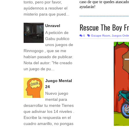
tonto, pero por favor,
caso de que te quedes atascado
ayudarán!
ayúdennos a resolver el
misterio para que pued...
----------------------------------
Rescue The Boy F
Unravel
A petición de
6
Escape Room
,
Juegos Onli
Gabu publico
unos juegos de
Rinnogogo , que se me
habían pasado de publicar.
Nota del autor: "He creado
un juego de pu...
Juego Mental
24
Nuevo juego
mental para
desarrollar tu mente Tienes
que adivinar los 14 niveles .
Escribe la respuesta en el
cuadro amarillo, no pongas