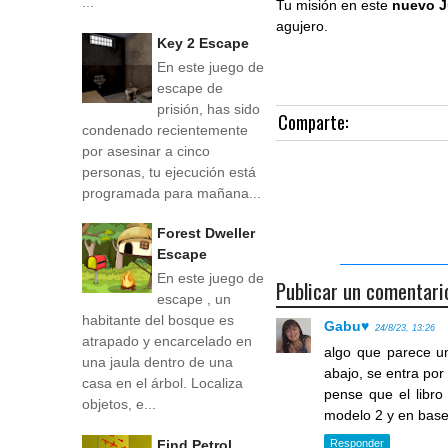
...
Tu misión en este
nuevo J
agujero.
Key 2 Escape
En este juego de
escape de
prisión, has sido
Comparte:
condenado recientemente
por asesinar a cinco
personas, tu ejecución está
programada para mañana...
Forest Dweller
Escape
En este juego de
Publicar un comentari
escape , un
habitante del bosque es
Gabu♥
24/8/23, 13:26
atrapado y encarcelado en
algo que parece un 
una jaula dentro de una
abajo, se entra por 
casa en el árbol. Localiza
pense que el libro
objetos, e...
modelo 2 y en bas
Find Petrol
Responder