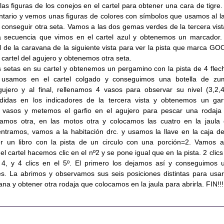
as figuras de los conejos en el cartel para obtener una cara de tigre.
ntario y vemos unas figuras de colores con símbolos que usamos al l
a conseguir otra seta. Vamos a las dos gemas verdes de la tercera vist
a secuencia que vimos en el cartel azul y obtenemos un marcador.
l de la caravana de la siguiente vista para ver la pista que marca GO
 cartel del agujero y obtenemos otra seta.
etas en su cartel y obtenemos un pergamino con la pista de 4 flec
s usamos en el cartel colgado y conseguimos una botella de zu
jero y al final, rellenamos 4 vasos para observar su nivel (3,2,4
das en los indicadores de la tercera vista y obtenemos un garf
vasos y metemos el garfio en el agujero para pescar una rodaja
mamos otra, en las motos otra y colocamos las cuatro en la jaula 
entramos, vamos a la habitación drc. y usamos la llave en la caja de
r un libro con la pista de un circulo con una porción=2. Vamos a
el cartel hacemos clic en el nº2 y se pone igual que en la pista. 2 clics
l 4, y 4 clics en el 5º. El primero los dejamos así y conseguimos 
s. La abrimos y observamos sus seis posiciones distintas para usar
ana y obtener otra rodaja que colocamos en la jaula para abrirla. FIN!!!