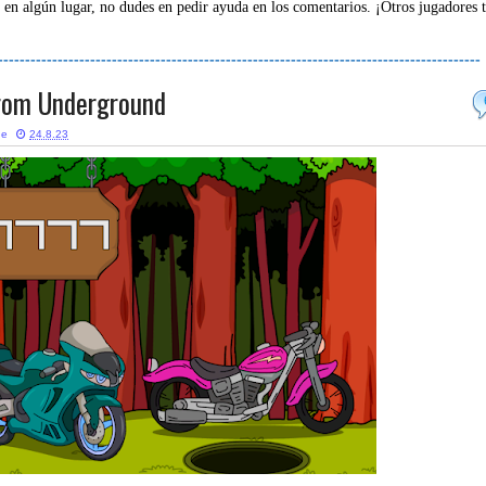
 en algún lugar, no dudes en pedir ayuda en los comentarios. ¡Otros jugadores 
-----------------------------------------------------------------------------------------
rom Underground
ne
24.8.23