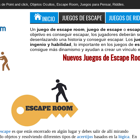
 de Point and click, Objetos Ocultos, Escape Room, Juegos para Pensar, Riddles.
JUEGOS DE ESCAPE
JUEGOS DE RI
INICIO
Un
juego de escape room
,
juego de escape
o
escap
objetivo es conseguir escapar, los jugadores deberán s
desenlazando una historia y conseguir escapar. Los
ju
ingenio y habilidad
, lo importante en los juegos de
es
consigue más dinamismo y ayudan a crear un vínculo en
Nuevos Juegos de Escape Roo
escape
es que estás encerrado en algún lugar y debes salir de allí mirando
do objetos y resolviendo diferentes tipos de
acertijos
basados en la
lógica
. En