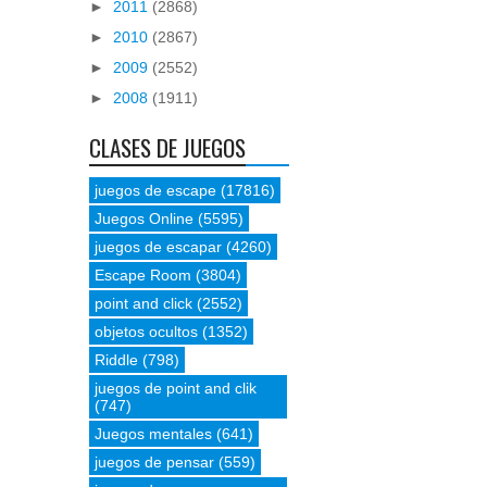
►
2011
(2868)
►
2010
(2867)
►
2009
(2552)
►
2008
(1911)
CLASES DE JUEGOS
juegos de escape
(17816)
Juegos Online
(5595)
juegos de escapar
(4260)
Escape Room
(3804)
point and click
(2552)
objetos ocultos
(1352)
Riddle
(798)
juegos de point and clik
(747)
Juegos mentales
(641)
juegos de pensar
(559)