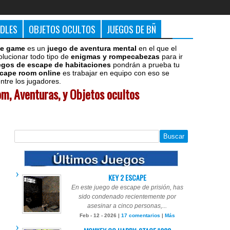
DDLES
OBJETOS OCULTOS
JUEGOS DE BÑ
e game
es un
juego de aventura mental
en el que el
olucionar todo tipo de
enigmas y rompecabezas
para ir
egos de escape de habitaciones
pondrán a prueba tu
cape room online
es trabajar en equipo con eso se
tre los jugadores.
m, Aventuras, y Objetos ocultos
KEY 2 ESCAPE
En este juego de escape de prisión, has
sido condenado recientemente por
asesinar a cinco personas,...
Feb - 12 - 2026 |
17 comentarios
|
Más