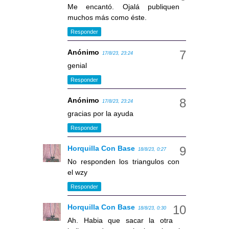
Me encantó. Ojalá publiquen
muchos más como éste.
Responder
Anónimo
17/8/23, 23:24
genial
Responder
Anónimo
17/8/23, 23:24
gracias por la ayuda
Responder
Horquilla Con Base
18/8/23, 0:27
No responden los triangulos con
el wzy
Responder
Horquilla Con Base
18/8/23, 0:30
Ah. Habia que sacar la otra