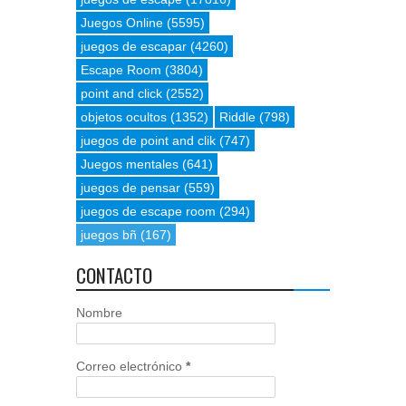
Juegos Online
(5595)
juegos de escapar
(4260)
Escape Room
(3804)
point and click
(2552)
objetos ocultos
(1352)
Riddle
(798)
juegos de point and clik
(747)
Juegos mentales
(641)
juegos de pensar
(559)
juegos de escape room
(294)
juegos bñ
(167)
CONTACTO
Nombre
Correo electrónico
*