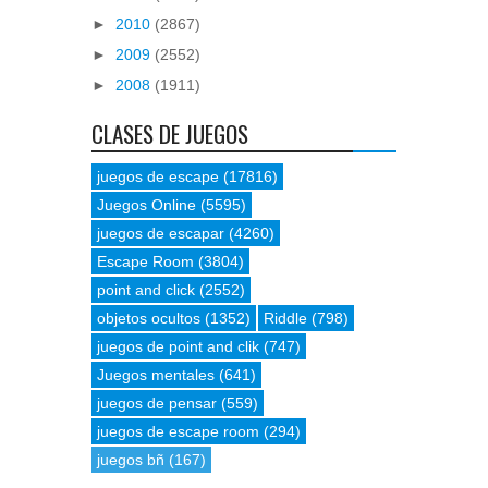
►
2010
(2867)
►
2009
(2552)
►
2008
(1911)
CLASES DE JUEGOS
juegos de escape
(17816)
Juegos Online
(5595)
juegos de escapar
(4260)
Escape Room
(3804)
point and click
(2552)
objetos ocultos
(1352)
Riddle
(798)
juegos de point and clik
(747)
Juegos mentales
(641)
juegos de pensar
(559)
juegos de escape room
(294)
juegos bñ
(167)