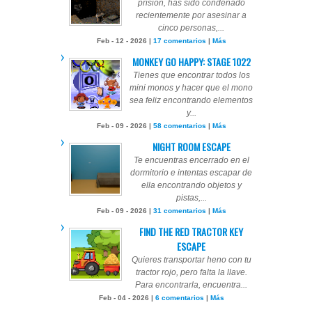
prisión, has sido condenado
recientemente por asesinar a
cinco personas,...
Feb - 12 - 2026 |
17 comentarios
|
Más
MONKEY GO HAPPY: STAGE 1022
Tienes que encontrar todos los
mini monos y hacer que el mono
sea feliz encontrando elementos
y...
Feb - 09 - 2026 |
58 comentarios
|
Más
NIGHT ROOM ESCAPE
Te encuentras encerrado en el
dormitorio e intentas escapar de
ella encontrando objetos y
pistas,...
Feb - 09 - 2026 |
31 comentarios
|
Más
FIND THE RED TRACTOR KEY
ESCAPE
Quieres transportar heno con tu
tractor rojo, pero falta la llave.
Para encontrarla, encuentra...
Feb - 04 - 2026 |
6 comentarios
|
Más