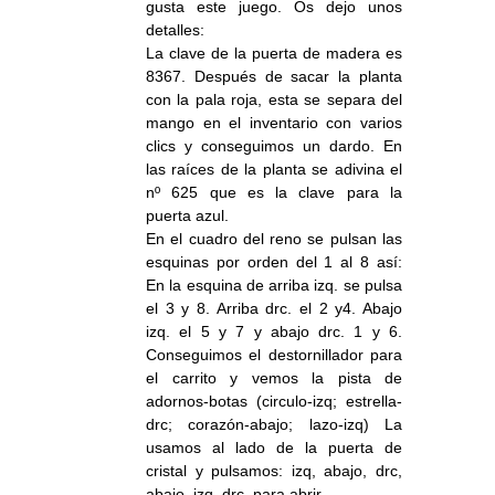
gusta este juego. Os dejo unos
detalles:
La clave de la puerta de madera es
8367. Después de sacar la planta
con la pala roja, esta se separa del
mango en el inventario con varios
clics y conseguimos un dardo. En
las raíces de la planta se adivina el
nº 625 que es la clave para la
puerta azul.
En el cuadro del reno se pulsan las
esquinas por orden del 1 al 8 así:
En la esquina de arriba izq. se pulsa
el 3 y 8. Arriba drc. el 2 y4. Abajo
izq. el 5 y 7 y abajo drc. 1 y 6.
Conseguimos el destornillador para
el carrito y vemos la pista de
adornos-botas (circulo-izq; estrella-
drc; corazón-abajo; lazo-izq) La
usamos al lado de la puerta de
cristal y pulsamos: izq, abajo, drc,
abajo, izq, drc. para abrir.