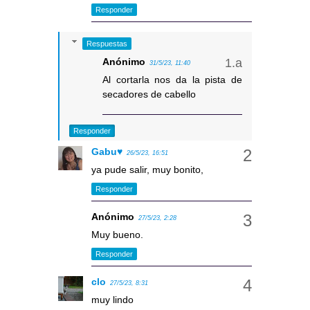
Responder
Respuestas
Anónimo
31/5/23, 11:40
Al cortarla nos da la pista de
secadores de cabello
Responder
Gabu♥
26/5/23, 16:51
ya pude salir, muy bonito,
Responder
Anónimo
27/5/23, 2:28
Muy bueno.
Responder
clo
27/5/23, 8:31
muy lindo