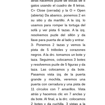
atrás hacemos puzle de bocas de 8
gatos usando el cuadro de 8 letras.
C= Close (cerrada) y la O = Open
(abierta) Da abanico, ponemos 2 en
su sitio y da martillo. A la izq. lo
usamos para romper la tortuga del
sofá y ver pista 6 tazas. A la izq.
resolvemos puzle del sillón y da
llave para puerta de al lado y entrar.
3- Ponemos 2 tazas y vemos la
pista de 5 tréboles y corazones
negros. A la drc. tomamos un bote y
taza. Seguimos, colocamos 3 botes
y resolvemos puzle de 5 figuras y da
taza. Las colocamos y da bote.
Pasamos vista izq. de la puerta
grande y mochila, veremos una
puerta con cerradura y una pista de
11 círculos con 7 amarillos. Vista
atrás y hacemos clic en 7 anclas y
da bote. Al final, a la drc. colocamos
2 botes y da cuchilla. 3 vistas a la