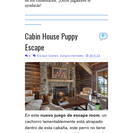
en los comentarios. ¡Otros jugadores te
ayudarán!
--------------------------------------------------------
--------------------------------------------------------
-----------
Cabin House Puppy
8
Escape
8
Escape Games
,
Juegos mentales
26.5.23
En este
nuevo juego de escape room
, un
cachorro lamentablemente está atrapado
dentro de esta cabaña, este perro no tiene