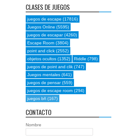
CLASES DE JUEGOS
juegos de escape
(17816)
Juegos Online
(5595)
juegos de escapar
(4260)
Escape Room
(3804)
point and click
(2552)
objetos ocultos
(1352)
Riddle
(798)
juegos de point and clik
(747)
Juegos mentales
(641)
juegos de pensar
(559)
juegos de escape room
(294)
juegos bñ
(167)
CONTACTO
Nombre