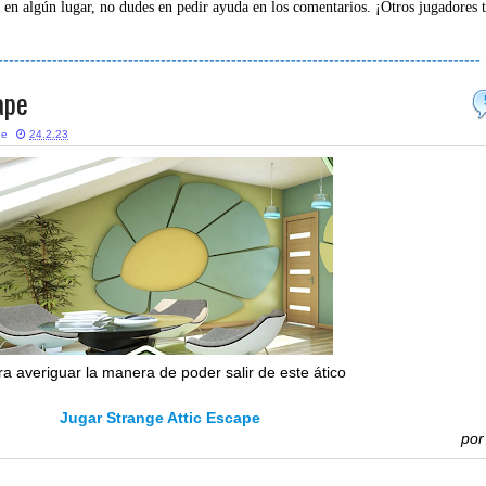
 en algún lugar, no dudes en pedir ayuda en los comentarios. ¡Otros jugadores 
-----------------------------------------------------------------------------------------
ape
ne
24.2.23
ra averiguar la manera de poder salir de este ático
Jugar Strange Attic Escape
po