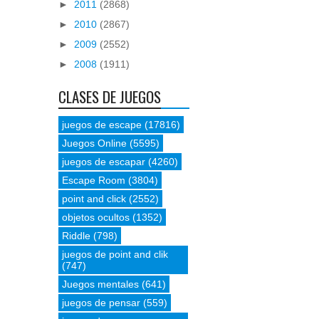
►
2011
(2868)
►
2010
(2867)
►
2009
(2552)
►
2008
(1911)
CLASES DE JUEGOS
juegos de escape
(17816)
Juegos Online
(5595)
juegos de escapar
(4260)
Escape Room
(3804)
point and click
(2552)
objetos ocultos
(1352)
Riddle
(798)
juegos de point and clik
(747)
Juegos mentales
(641)
juegos de pensar
(559)