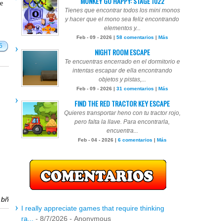
MONKEY GO HAPPY: STAGE 1022
te
Tienes que encontrar todos los mini monos
y hacer que el mono sea feliz encontrando
elementos y...
Feb - 09 - 2026 |
58 comentarios
|
Más
5
NIGHT ROOM ESCAPE
Te encuentras encerrado en el dormitorio e
intentas escapar de ella encontrando
objetos y pistas,...
Feb - 09 - 2026 |
31 comentarios
|
Más
FIND THE RED TRACTOR KEY ESCAPE
Quieres transportar heno con tu tractor rojo,
pero falta la llave. Para encontrarla,
encuentra...
Feb - 04 - 2026 |
6 comentarios
|
Más
r
bñ
I really appreciate games that require thinking
ra...
- 8/7/2026
- Anonymous