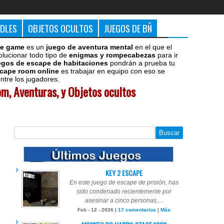
DDLES
OBJETOS OCULTOS
JUEGOS DE BÑ
e game
es un
juego de aventura mental
en el que el
olucionar todo tipo de
enigmas y rompecabezas
para ir
egos de escape de habitaciones
pondrán a prueba tu
cape room online
es trabajar en equipo con eso se
tre los jugadores.
m, Aventuras, y Objetos ocultos
KEY 2 ESCAPE
En este juego de escape de prisión, has
sido condenado recientemente por
asesinar a cinco personas,...
Feb - 12 - 2026 |
17 comentarios
|
Más