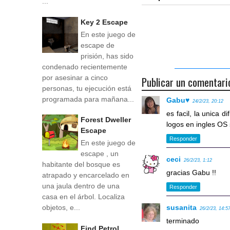
...
Key 2 Escape
En este juego de
escape de
prisión, has sido
condenado recientemente
por asesinar a cinco
Publicar un comentari
personas, tu ejecución está
programada para mañana...
Gabu♥
24/2/23, 20:12
es facil, la unica d
Forest Dweller
logos en ingles OS
Escape
Responder
En este juego de
escape , un
ceci
26/2/23, 1:12
habitante del bosque es
gracias Gabu !!
atrapado y encarcelado en
una jaula dentro de una
Responder
casa en el árbol. Localiza
susanita
objetos, e...
26/2/23, 14:5
terminado
Find Petrol