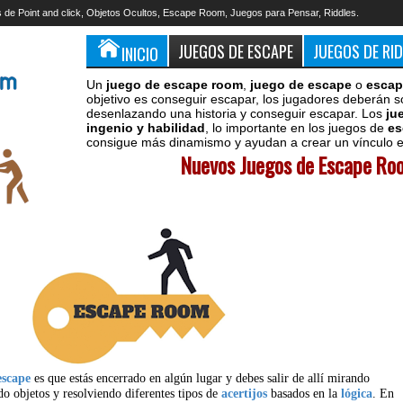
 de Point and click, Objetos Ocultos, Escape Room, Juegos para Pensar, Riddles.
JUEGOS DE ESCAPE
JUEGOS DE RI
INICIO
Un
juego de escape room
,
juego de escape
o
escap
objetivo es conseguir escapar, los jugadores deberán s
desenlazando una historia y conseguir escapar. Los
ju
ingenio y habilidad
, lo importante en los juegos de
es
consigue más dinamismo y ayudan a crear un vínculo en
Nuevos Juegos de Escape Roo
escape
es que estás encerrado en algún lugar y debes salir de allí mirando
do objetos y resolviendo diferentes tipos de
acertijos
basados en la
lógica
. En