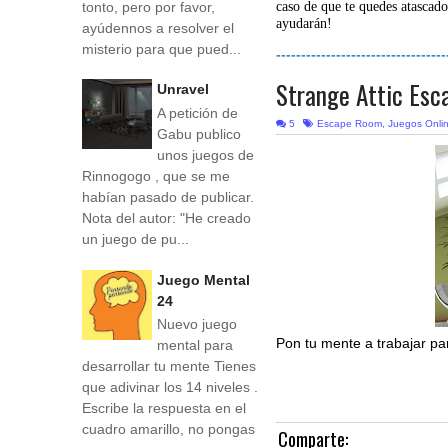
tonto, pero por favor,
caso de que te quedes atascado
ayudarán!
ayúdennos a resolver el
misterio para que pued...
----------------------------------
Strange Attic Esc
Unravel
A petición de
5
Escape Room
,
Juegos Onli
Gabu publico
unos juegos de
Rinnogogo , que se me
habían pasado de publicar.
Nota del autor: "He creado
un juego de pu...
Juego Mental
24
Nuevo juego
Pon tu mente a trabajar pa
mental para
desarrollar tu mente Tienes
que adivinar los 14 niveles .
Escribe la respuesta en el
cuadro amarillo, no pongas
Comparte: