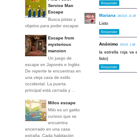
Responder
Service Man
Escape
Mariana
28/2/23, 21:38
Busca pistas y
Listo
objetos para poder escapar.
Responder
Escape from
Anónimo
mysterious
5/6/23, 1:48
mansion
la estrella roja va
Un juego de
listo)
escape en Japonés e Inglés.
Responder
De repente te encuentras en
una vieja casa de estilo
occidental. La puerta
principal está cerrada y ...
Milos escape
Milo es un gatito
curioso que se
encuentra
encerrado en una casa
extraña. Cada habitación