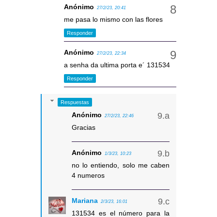
Anónimo
27/2/23, 20:41
me pasa lo mismo con las flores
Responder
Anónimo
27/2/23, 22:34
a senha da ultima porta e´ 131534
Responder
Respuestas
Anónimo
27/2/23, 22:46
Gracias
Anónimo
1/3/23, 10:23
no lo entiendo, solo me caben
4 numeros
Mariana
2/3/23, 16:01
131534 es el número para la