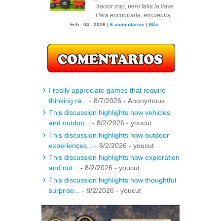
tractor rojo, pero falta la llave.
Para encontrarla, encuentra...
Feb - 04 - 2026 |
6 comentarios
|
Más
I really appreciate games that require
thinking ra...
- 8/7/2026
- Anonymous
This discussion highlights how vehicles
and outdoo...
- 8/2/2026
- youcut
This discussion highlights how outdoor
experiences...
- 8/2/2026
- youcut
This discussion highlights how exploration
and out...
- 8/2/2026
- youcut
This discussion highlights how thoughtful
surprise...
- 8/2/2026
- youcut