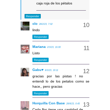
caja roja de los pétalos
Responder
clo
28/2/23, 7:02
lindo
Responder
Mariana
2/3/23, 16:00
Listo
Responder
Gabu♥
8/3/23, 19:11
gracias por las pistas ! no
entendi lo de los petalos como se
hace,, pero gracias
Responder
Horquilla Con Base
28/8/23, 0:45
Cada flor tiene una cantidad de