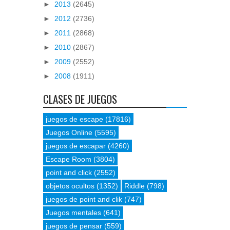
►
2013
(2645)
►
2012
(2736)
►
2011
(2868)
►
2010
(2867)
►
2009
(2552)
►
2008
(1911)
CLASES DE JUEGOS
juegos de escape
(17816)
Juegos Online
(5595)
juegos de escapar
(4260)
Escape Room
(3804)
point and click
(2552)
objetos ocultos
(1352)
Riddle
(798)
juegos de point and clik
(747)
Juegos mentales
(641)
juegos de pensar
(559)