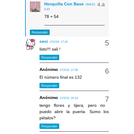
Horquilla Con Base
28/8/23,
0:43
78 + 54
Responder
ceci
27/2/23, 17:26
listo!!! sali !
Responder
Anónimo
27/2/23, 17:58
El número final es 132
Responder
Anónimo
27/2/23, 20:14
tengo flores y tijera, pero no
puedo abrir la puerta. Sumo los
pétalos?
Responder