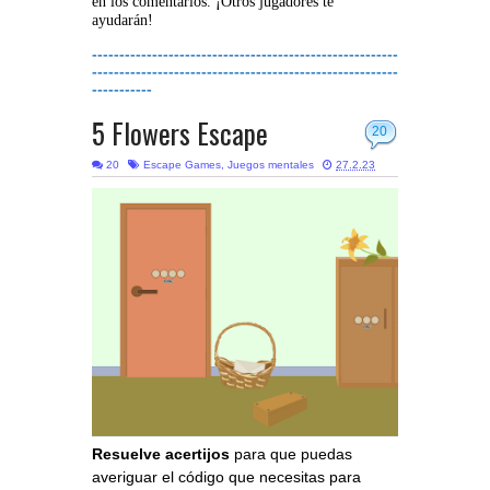
en los comentarios. ¡Otros jugadores te
ayudarán!
--------------------------------------------------------
--------------------------------------------------------
-----------
5 Flowers Escape
20
20
Escape Games
,
Juegos mentales
27.2.23
Resuelve acertijos
para que puedas
averiguar el código que necesitas para