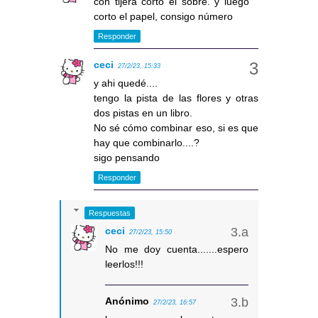
con tijera corto el sobre. y luego
corto el papel, consigo número
Responder
ceci
27/2/23, 15:33
y ahi quedé....
tengo la pista de las flores y otras
dos pistas en un libro.
No sé cómo combinar eso, si es que
hay que combinarlo....?
sigo pensando
Responder
Respuestas
ceci
27/2/23, 15:50
No me doy cuenta.......espero
leerlos!!!
Anónimo
27/2/23, 16:57