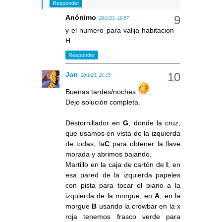
Responder
Anónimo
20/1/23, 18:57
y el numero para valija habitacion
H
Responder
Jan
20/1/23, 21:15
Buenas tardes/noches
,
Dejo solución completa.
Destornillador en
G
, donde la cruz,
que usamos en vista de la izquierda
de todas, la
C
para obtener la llave
morada y abrimos bajando.
Martillo en la caja de cartón de
I
; en
esa pared de la izquierda papeles
con pista para tocar el piano a la
izquierda de la morgue, en
A
; en la
morgue
B
usando la crowbar en la x
roja tenemos frasco verde para