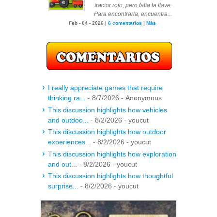
tractor rojo, pero falta la llave.
Para encontrarla, encuentra...
Feb - 04 - 2026 |
6 comentarios
|
Más
I really appreciate games that require
thinking ra...
- 8/7/2026
- Anonymous
This discussion highlights how vehicles
and outdoo...
- 8/2/2026
- youcut
This discussion highlights how outdoor
experiences...
- 8/2/2026
- youcut
This discussion highlights how exploration
and out...
- 8/2/2026
- youcut
This discussion highlights how thoughtful
surprise...
- 8/2/2026
- youcut