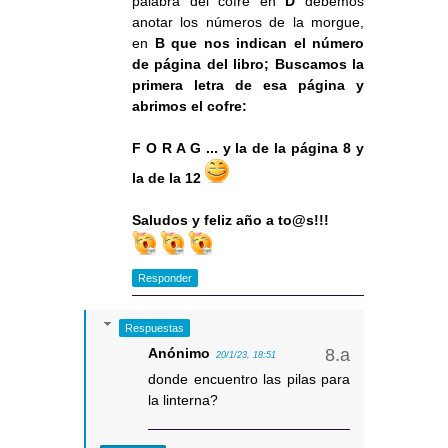
palabra del cofre en
D
debemos
anotar los números de la morgue,
en
B que nos indican el número
de página del libro; Buscamos la
primera letra de esa página y
abrimos el cofre:
F O R A G ... y la de la página 8 y
la de la 12
Saludos y feliz año a to@s!!!
Responder
Respuestas
Anónimo
20/1/23, 18:51
donde encuentro las pilas para
la linterna?