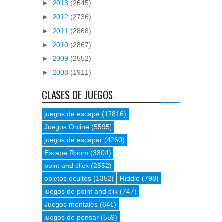
►
2013
(2645)
►
2012
(2736)
►
2011
(2868)
►
2010
(2867)
►
2009
(2552)
►
2008
(1911)
CLASES DE JUEGOS
juegos de escape
(17816)
Juegos Online
(5595)
juegos de escapar
(4260)
Escape Room
(3804)
point and click
(2552)
objetos ocultos
(1352)
Riddle
(798)
juegos de point and clik
(747)
Juegos mentales
(641)
juegos de pensar
(559)