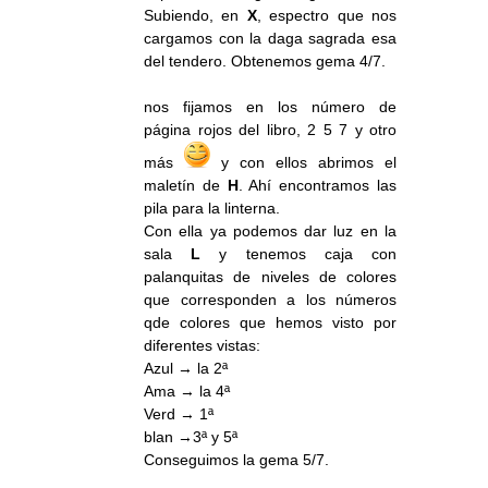
Subiendo, en
X
, espectro que nos
cargamos con la daga sagrada esa
del tendero. Obtenemos gema 4/7.
nos fijamos en los número de
página rojos del libro, 2 5 7 y otro
más
y con ellos abrimos el
maletín de
H
. Ahí encontramos las
pila para la linterna.
Con ella ya podemos dar luz en la
sala
L
y tenemos caja con
palanquitas de niveles de colores
que corresponden a los números
qde colores que hemos visto por
diferentes vistas:
Azul → la 2ª
Ama → la 4ª
Verd → 1ª
blan →3ª y 5ª
Conseguimos la gema 5/7.