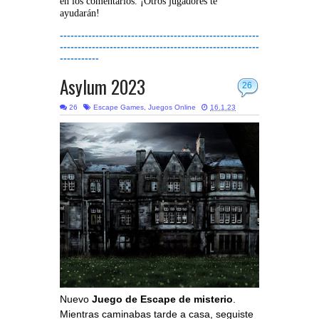
en los comentarios. ¡Otros jugadores te
ayudarán!
--------------------------------------------------------
--------------------------------------------------------
-----------
Asylum 2023
26
26
Escape Games
,
Juegos Online
16.1.23
Nuevo
Juego de Escape de misterio
.
Mientras caminabas tarde a casa, seguiste