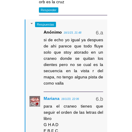
orb es la cruz
Responder
Respuestas
Anónimo
16/1/23, 21:48
si de echo yo igual ya despues
de ahi parece que todo fluye
solo que stoy atorado en un
craneo donde se quitan los
dientes pero no se cual es la
secuencia en la vista r del
mapa, no tengo alguna pista de
como valla
Mariana
16/1/23, 22:06
para el craneo tienes que
seguir el orden de las letras del
libro
G H A D
E B F C