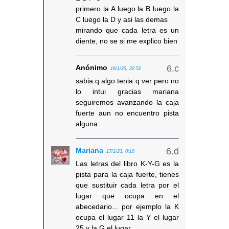
primero la A luego la B luego la
C luego la D y asi las demas
mirando que cada letra es un
diente, no se si me explico bien
Anónimo
16/1/23, 22:52
sabia q algo tenia q ver pero no
lo intui gracias mariana
seguiremos avanzando la caja
fuerte aun no encuentro pista
alguna
Mariana
17/1/23, 0:10
Las letras del libro K-Y-G es la
pista para la caja fuerte, tienes
que sustituir cada letra por el
lugar que ocupa en el
abecedario... por ejemplo la K
ocupa el lugar 11 la Y el lugar
25 y la G el lugar