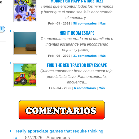
MONKEY GO HAPPY: STAGE 1022
te
Tienes que encontrar todos los mini monos
y hacer que el mono sea feliz encontrando
elementos y...
Feb - 09 - 2026 |
58 comentarios
|
Más
11
NIGHT ROOM ESCAPE
Te encuentras encerrado en el dormitorio e
intentas escapar de ella encontrando
objetos y pistas,...
Feb - 09 - 2026 |
31 comentarios
|
Más
FIND THE RED TRACTOR KEY ESCAPE
Quieres transportar heno con tu tractor rojo,
pero falta la llave. Para encontrarla,
encuentra...
Feb - 04 - 2026 |
6 comentarios
|
Más
I really appreciate games that require thinking
ra...
- 8/7/2026
- Anonymous