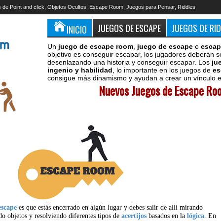
 de Point and click, Objetos Ocultos, Escape Room, Juegos para Pensar, Riddles.
JUEGOS DE ESCAPE
JUEGOS DE RI
INICIO
Un
juego de escape room
,
juego de escape
o
escap
objetivo es conseguir escapar, los jugadores deberán s
desenlazando una historia y conseguir escapar. Los
ju
ingenio y habilidad
, lo importante en los juegos de
es
consigue más dinamismo y ayudan a crear un vínculo en
Nuevos Juegos de Escape Roo
escape
es que estás encerrado en algún lugar y debes salir de allí mirando
do objetos y resolviendo diferentes tipos de
acertijos
basados en la
lógica
. En