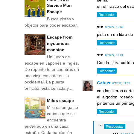
items,
Service Man
en el frasco del est
Escape
Responder
Busca pistas y
objetos para poder escapar.
ste
9/12/22, 12:20
pista en un libro de
Escape from
mysterious
Responder
mansion
ste
9/12/22, 12:24
Un juego de
Con la tijera corté
escape en Japonés e Inglés.
De repente te encuentras en
Responder
una vieja casa de estilo
occidental. La puerta
Gabu♥
9/12/22, 12:24
principal está cerrada y ...
con las tijeras cor
el algodon rosado 
Milos escape
pintamos un pentagr
Milo es un gatito
Responder
curioso que se
encuentra
encerrado en una casa
Respuestas
extraña. Cada habitación