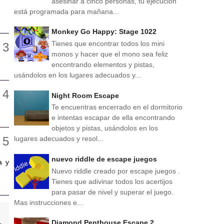
asesinar a cinco personas, tu ejecución
está programada para mañana...
Monkey Go Happy: Stage 1022
Tienes que encontrar todos los mini
monos y hacer que el mono sea feliz
encontrando elementos y pistas,
usándolos en los lugares adecuados y...
Night Room Escape
Te encuentras encerrado en el dormitorio
e intentas escapar de ella encontrando
objetos y pistas, usándolos en los
lugares adecuados y resol...
nuevo riddle de escape juegos
a y
Nuevo riddle creado por escape juegos .
Tienes que adivinar todos los acertijos
para pasar de nivel y superar el juego.
Mas instrucciones e...
Diamond Penthouse Escape 2