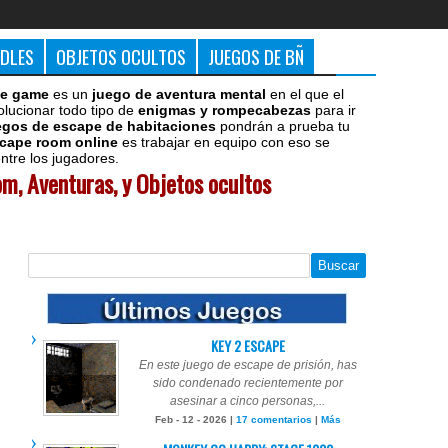
DDLES
OBJETOS OCULTOS
JUEGOS DE BÑ
e game
es un
juego de aventura mental
en el que el
olucionar todo tipo de
enigmas y rompecabezas
para ir
egos de escape de habitaciones
pondrán a prueba tu
cape room online
es trabajar en equipo con eso se
tre los jugadores.
m, Aventuras, y Objetos ocultos
KEY 2 ESCAPE
En este juego de escape de prisión, has
sido condenado recientemente por
asesinar a cinco personas,...
Feb - 12 - 2026 |
17 comentarios
|
Más