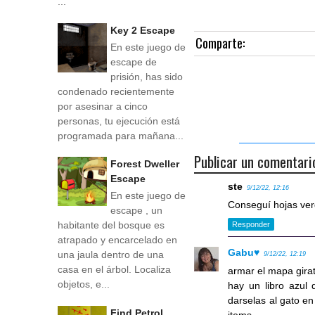
...
Key 2 Escape
Comparte:
En este juego de
escape de
prisión, has sido
condenado recientemente
por asesinar a cinco
personas, tu ejecución está
programada para mañana...
Publicar un comentari
Forest Dweller
Escape
ste
9/12/22, 12:16
En este juego de
Conseguí hojas verd
escape , un
habitante del bosque es
Responder
atrapado y encarcelado en
Gabu♥
una jaula dentro de una
9/12/22, 12:19
casa en el árbol. Localiza
armar el mapa girat
objetos, e...
hay un libro azul 
darselas al gato en 
Find Petrol