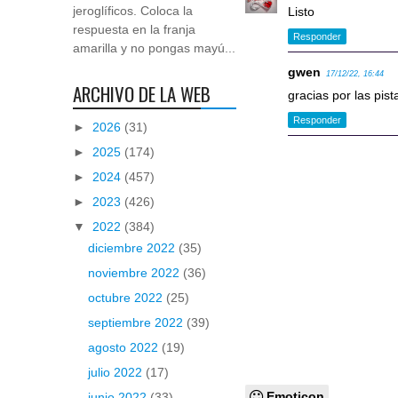
jeroglíficos. Coloca la
Listo
respuesta en la franja
Responder
amarilla y no pongas mayú...
gwen
17/12/22, 16:44
ARCHIVO DE LA WEB
gracias por las pist
Responder
►
2026
(31)
►
2025
(174)
►
2024
(457)
►
2023
(426)
▼
2022
(384)
diciembre 2022
(35)
noviembre 2022
(36)
octubre 2022
(25)
septiembre 2022
(39)
agosto 2022
(19)
julio 2022
(17)
Emoticon
junio 2022
(33)