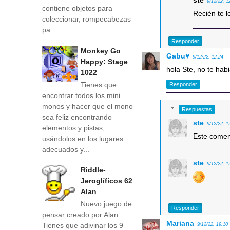
ste
9/12/22, 1
contiene objetos para
Recién te l
coleccionar, rompecabezas
pa...
Responder
Monkey Go
Gabu♥
9/12/22, 12:24
Happy: Stage
hola Ste, no te habi
1022
Tienes que
Responder
encontrar todos los mini
monos y hacer que el mono
Respuestas
sea feliz encontrando
ste
9/12/22, 1
elementos y pistas,
Este coment
usándolos en los lugares
adecuados y...
ste
9/12/22, 1
Riddle-
Jeroglíficos 62
Alan
Nuevo juego de
Responder
pensar creado por Alan.
Mariana
Tienes que adivinar los 9
9/12/22, 19:10