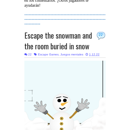
en los comentarios. ¡Otros jugadores te
ayudarán!
--------------------------------------------------------
--------------------------------------------------------
-----------
Escape the snowman and
22
the room buried in snow
22
Escape Games
,
Juegos mentales
1.12.22