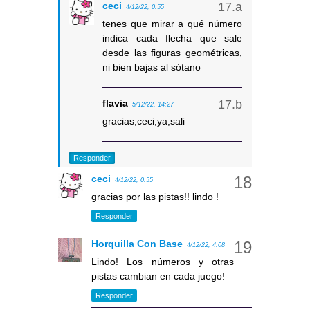
ceci
4/12/22, 0:55
tenes que mirar a qué número
indica cada flecha que sale
desde las figuras geométricas,
ni bien bajas al sótano
flavia
5/12/22, 14:27
gracias,ceci,ya,sali
Responder
ceci
4/12/22, 0:55
gracias por las pistas!! lindo !
Responder
Horquilla Con Base
4/12/22, 4:08
Lindo! Los números y otras
pistas cambian en cada juego!
Responder