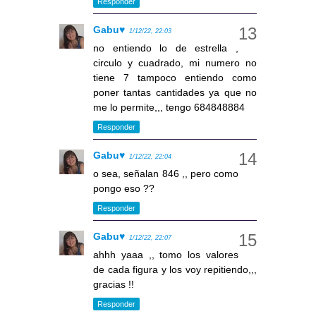
Responder
Gabu♥
1/12/22, 22:03
no entiendo lo de estrella ,
circulo y cuadrado, mi numero no
tiene 7 tampoco entiendo como
poner tantas cantidades ya que no
me lo permite,,, tengo 684848884
Responder
Gabu♥
1/12/22, 22:04
o sea, señalan 846 ,, pero como
pongo eso ??
Responder
Gabu♥
1/12/22, 22:07
ahhh yaaa ,, tomo los valores
de cada figura y los voy repitiendo,,,
gracias !!
Responder