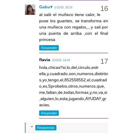
Gabu♥
1/12/22, 22:10
al salir el muñeco tiene calor, le
puse los guantes, se transforma en
una muñeca con regalos,,, y sali por
una puerta de arriba ,con el final
princesa
Responder
flavia
3/12/22, 14:10
hola,chicas!!si,lo,del,circulo,estr
ella,y,cuadrado,son,numeros,distinto
s,yo,tengo,el,852558552,el,cuadrad
o,es,5probelos,otros,numeros,que,
me,faltan,de,todas,formas,y,no,va,si
,alguien,lo,esta,jugando,AYUDA!!,gr
acias,
Responder
Respuestas