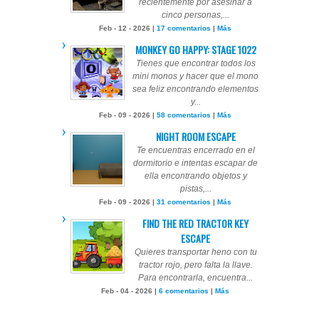
recientemente por asesinar a
cinco personas,...
Feb - 12 - 2026 |
17 comentarios
|
Más
MONKEY GO HAPPY: STAGE 1022
Tienes que encontrar todos los
mini monos y hacer que el mono
sea feliz encontrando elementos
y...
Feb - 09 - 2026 |
58 comentarios
|
Más
NIGHT ROOM ESCAPE
Te encuentras encerrado en el
dormitorio e intentas escapar de
ella encontrando objetos y
pistas,...
Feb - 09 - 2026 |
31 comentarios
|
Más
FIND THE RED TRACTOR KEY
ESCAPE
Quieres transportar heno con tu
tractor rojo, pero falta la llave.
Para encontrarla, encuentra...
Feb - 04 - 2026 |
6 comentarios
|
Más