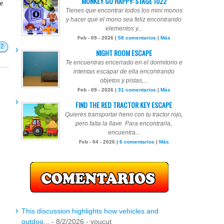
MONKEY GO HAPPY: STAGE 1022
te
Tienes que encontrar todos los mini monos
y hacer que el mono sea feliz encontrando
elementos y...
Feb - 09 - 2026 |
58 comentarios
|
Más
12
NIGHT ROOM ESCAPE
Te encuentras encerrado en el dormitorio e
intentas escapar de ella encontrando
objetos y pistas,...
Feb - 09 - 2026 |
31 comentarios
|
Más
FIND THE RED TRACTOR KEY ESCAPE
Quieres transportar heno con tu tractor rojo,
pero falta la llave. Para encontrarla,
encuentra...
Feb - 04 - 2026 |
6 comentarios
|
Más
This discussion highlights how vehicles and
outdoo...
- 8/2/2026
- youcut