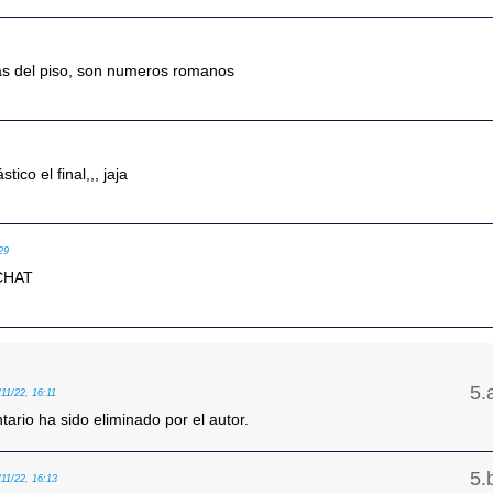
eas del piso, son numeros romanos
ico el final,,, jaja
29
CHAT
/11/22, 16:11
ario ha sido eliminado por el autor.
/11/22, 16:13