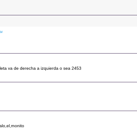
34
leta va de derecha a izquierda o sea 2453
0
alo,el,monito