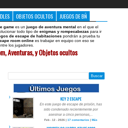
DDLES
OBJETOS OCULTOS
JUEGOS DE BÑ
e game
es un
juego de aventura mental
en el que el
olucionar todo tipo de
enigmas y rompecabezas
para ir
egos de escape de habitaciones
pondrán a prueba tu
cape room online
es trabajar en equipo con eso se
tre los jugadores.
m, Aventuras, y Objetos ocultos
KEY 2 ESCAPE
En este juego de escape de prisión, has
sido condenado recientemente por
asesinar a cinco personas,...
Feb - 12 - 2026 |
17 comentarios
|
Más