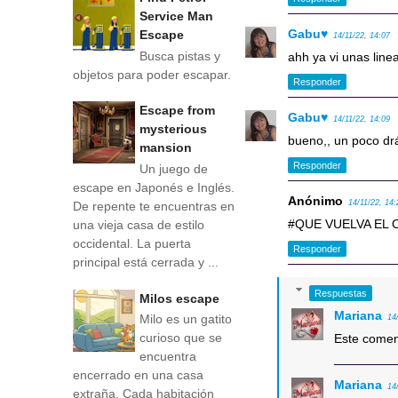
Service Man
Gabu♥
Escape
14/11/22, 14:07
Busca pistas y
ahh ya vi unas lin
objetos para poder escapar.
Responder
Escape from
Gabu♥
14/11/22, 14:09
mysterious
bueno,, un poco drást
mansion
Responder
Un juego de
escape en Japonés e Inglés.
Anónimo
14/11/22, 14:
De repente te encuentras en
#QUE VUELVA EL 
una vieja casa de estilo
occidental. La puerta
Responder
principal está cerrada y ...
Respuestas
Milos escape
Mariana
Milo es un gatito
14
curioso que se
Este coment
encuentra
encerrado en una casa
Mariana
14
extraña. Cada habitación