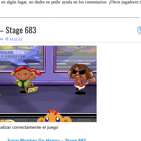
 en algún lugar, no dudes en pedir ayuda en los comentarios. ¡Otros jugadores 
-----------------------------------------------------------------------------------------
– Stage 683
tis
14.11.22
nalizar correctamente el juego
Jugar Monkey Go Happy – Stage 683