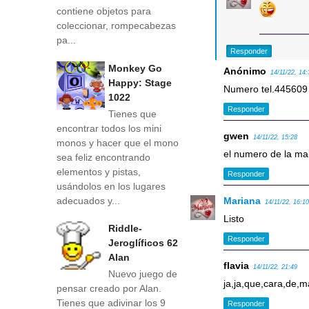
contiene objetos para
coleccionar, rompecabezas
pa...
Responder
Monkey Go
Anónimo
14/11/22, 14:
Happy: Stage
Numero tel.445609
1022
Responder
Tienes que
encontrar todos los mini
gwen
14/11/22, 15:28
monos y hacer que el mono
el numero de la ma
sea feliz encontrando
elementos y pistas,
Responder
usándolos en los lugares
adecuados y...
Mariana
14/11/22, 16:1
Listo
Riddle-
Responder
Jeroglíficos 62
Alan
flavia
14/11/22, 21:49
Nuevo juego de
ja,ja,que,cara,de,m
pensar creado por Alan.
Tienes que adivinar los 9
Responder