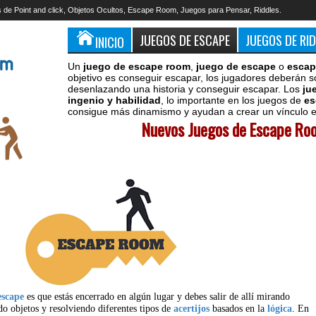
 de Point and click, Objetos Ocultos, Escape Room, Juegos para Pensar, Riddles.
JUEGOS DE ESCAPE
JUEGOS DE RI
INICIO
Un
juego de escape room
,
juego de escape
o
escap
objetivo es conseguir escapar, los jugadores deberán s
desenlazando una historia y conseguir escapar. Los
ju
ingenio y habilidad
, lo importante en los juegos de
es
consigue más dinamismo y ayudan a crear un vínculo en
Nuevos Juegos de Escape Roo
escape
es que estás encerrado en algún lugar y debes salir de allí mirando
do objetos y resolviendo diferentes tipos de
acertijos
basados en la
lógica
. En