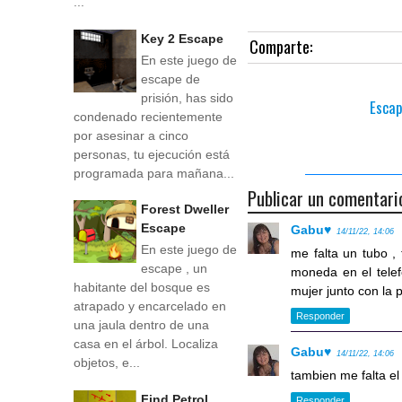
...
Key 2 Escape
Comparte:
En este juego de
escape de
prisión, has sido
Escap
condenado recientemente
por asesinar a cinco
personas, tu ejecución está
programada para mañana...
Publicar un comentari
Forest Dweller
Escape
Gabu♥
14/11/22, 14:06
En este juego de
me falta un tubo 
escape , un
moneda en el telef
habitante del bosque es
mujer junto con la 
atrapado y encarcelado en
Responder
una jaula dentro de una
casa en el árbol. Localiza
Gabu♥
14/11/22, 14:06
objetos, e...
tambien me falta e
Find Petrol
Responder