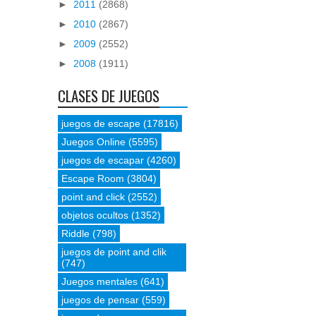
►
2011
(2868)
►
2010
(2867)
►
2009
(2552)
►
2008
(1911)
CLASES DE JUEGOS
juegos de escape
(17816)
Juegos Online
(5595)
juegos de escapar
(4260)
Escape Room
(3804)
point and click
(2552)
objetos ocultos
(1352)
Riddle
(798)
juegos de point and clik
(747)
Juegos mentales
(641)
juegos de pensar
(559)