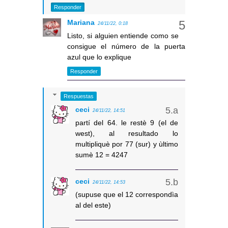
Responder
Mariana
24/11/22, 0:18
Listo, si alguien entiende como se
consigue el número de la puerta
azul que lo explique
Responder
Respuestas
ceci
24/11/22, 14:51
partí del 64. le restè 9 (el de
west), al resultado lo
multipliquè por 77 (sur) y ùltimo
sumè 12 = 4247
ceci
24/11/22, 14:53
(supuse que el 12 correspondìa
al del este)