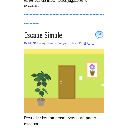
en los comentarios. ¡Otros jugadores te
ayudarán!
--------------------------------------------------------
--------------------------------------------------------
-----------
Escape Simple
14
14
Escape Room
,
Juegos Online
23.11.22
Resuelve los rompecabezas para poder
escapar.