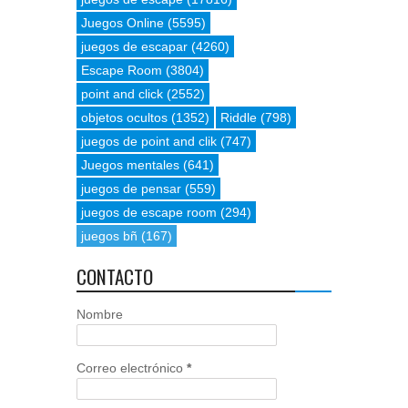
Juegos Online
(5595)
juegos de escapar
(4260)
Escape Room
(3804)
point and click
(2552)
objetos ocultos
(1352)
Riddle
(798)
juegos de point and clik
(747)
Juegos mentales
(641)
juegos de pensar
(559)
juegos de escape room
(294)
juegos bñ
(167)
CONTACTO
Nombre
Correo electrónico
*