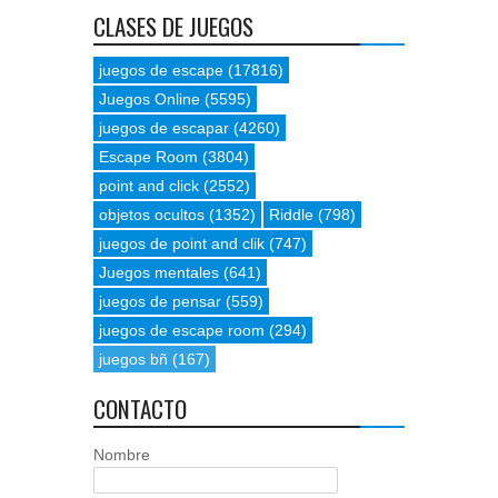
CLASES DE JUEGOS
juegos de escape
(17816)
Juegos Online
(5595)
juegos de escapar
(4260)
Escape Room
(3804)
point and click
(2552)
objetos ocultos
(1352)
Riddle
(798)
juegos de point and clik
(747)
Juegos mentales
(641)
juegos de pensar
(559)
juegos de escape room
(294)
juegos bñ
(167)
CONTACTO
Nombre