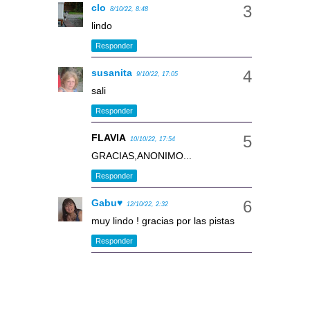
clo
8/10/22, 8:48
lindo
Responder
susanita
9/10/22, 17:05
sali
Responder
FLAVIA
10/10/22, 17:54
GRACIAS,ANONIMO...
Responder
Gabu♥
12/10/22, 2:32
muy lindo ! gracias por las pistas
Responder