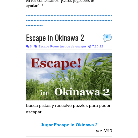
en los comentarios. ¡Otros jugadores te
ayudarán!
--------------------------------------------------------
--------------------------------------------------------
-----------
Escape in Okinawa 2
6
6
Escape Room
,
juegos de escape
7.10.22
Busca pistas y resuelve puzzles para poder
escapar.
Jugar Escape in Okinawa 2
por
Nik0